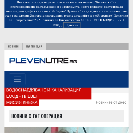
Ние и нашите партньори използваме технологии като “Бисквитки” за
персонализиране на съдържанието и рекламите, които виждате, както и за да
анализираме трафика на сайта. Изберете “Приемам”, за да приемете използването на
тези технологии. За повече информация, моля запознайте се с обновените
“Политика
за Поверителност”
и
“Политика за Бисквитки”
на АЛТЕРНАТИВ МЕДИЯ ГРУП
ЕООД.
Приемам
НОВИНИ
МУЛТИМЕДИЯ
ВОДОСНАБДЯВАНЕ И КАНАЛИЗАЦИЯ
ЕООД - ПЛЕВЕН
МИСИЯ КНЕЖА
Новините от днес
НОВИНИ С ТАГ ОПЕРАЦИЯ