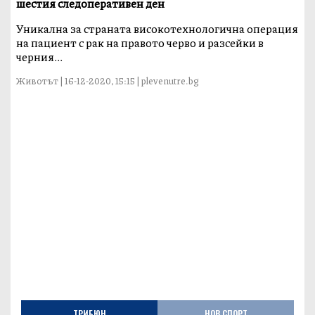
шестия следоперативен ден
Уникална за страната високотехнологична операция
на пациент с рак на правото черво и разсейки в
черния...
Животът | 16-12-2020, 15:15 | plevenutre.bg
ТРИБЮН
НОВ СПОРТ