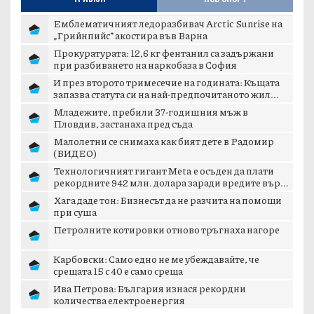
Емблематичният ледоразбивач Arctic Sunrise на
„Грийнпийс” акостира във Варна
Прокуратурата: 12,6 кг фентанил са задържани
при разбиването на наркобаза в София
И през второто тримесечие на годината: Къщата
запазва статута си на най-предпочитаното жил...
Младежите, пребили 37-годишния мъж в
Пловдив, застанаха пред съда
Малолетни се снимаха как бият дете в Радомир
(ВИДЕО)
Технологичният гигант Meta е осъден да плати
рекордните 942 млн. долара заради вредите вър...
Хага даде тон: Бизнесът да не разчита на помощи
при суша
Петролните котировки отново тръгнаха нагоре
Карбовски: Само едно не ме убеждавайте, че
срещата 15 с 40 е само среща
Ива Петрова: България изнася рекордни
количества електроенергия