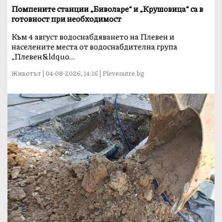
Помпените станции „Биволаре“ и „Крушовица“ са в
готовност при необходимост
Към 4 август водоснабдяването на Плевен и
населените места от водоснабдителна група
„Плевен&ldquo...
Животът | 04-08-2026, 14:16 | Plevenutre.bg