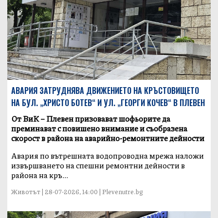
АВАРИЯ ЗАТРУДНЯВА ДВИЖЕНИЕТО НА КРЪСТОВИЩЕТО
НА БУЛ. „ХРИСТО БОТЕВ“ И УЛ. „ГЕОРГИ КОЧЕВ“ В ПЛЕВЕН
От ВиК – Плевен призовават шофьорите да
преминават с повишено внимание и съобразена
скорост в района на аварийно-ремонтните дейности
Авария по вътрешната водопроводна мрежа наложи
извършването на спешни ремонтни дейности в
района на кръ...
Животът | 28-07-2026, 14:00 | Plevenutre.bg