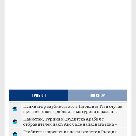
ТРИБЮН
НОВ СПОРТ
Психиатър за убийството в Пловдив: Тези случаи
ще зачестяват, трябва да има сурови наказан...
Пакистан, Турция и Саудитска Арабия с
отбранителен пакт: Ако бъде нападната една –
отвръща...
Глобите за нарушения по плажовете в Гърция