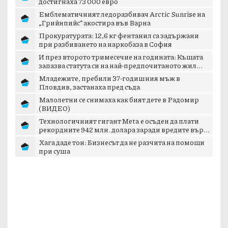
достигнаха 73 000 евро
Емблематичният ледоразбивач Arctic Sunrise на
„Грийнпийс” акостира във Варна
Прокуратурата: 12,6 кг фентанил са задържани
при разбиването на наркобаза в София
И през второто тримесечие на годината: Къщата
запазва статута си на най-предпочитаното жил...
Младежите, пребили 37-годишния мъж в
Пловдив, застанаха пред съда
Малолетни се снимаха как бият дете в Радомир
(ВИДЕО)
Технологичният гигант Meta е осъден да плати
рекордните 942 млн. долара заради вредите вър...
Хага даде тон: Бизнесът да не разчита на помощи
при суша