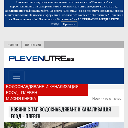
Ние и нашите партньори използваме технологии като “Бисквитки” за
персонализиране на съдържанието и рекламите, които виждате, както и за да
анализираме трафика на сайта. Изберете “Приемам”, за да приемете използването на
тези технологии. За повече информация, моля запознайте се с обновените
“Политика
за Поверителност”
и
“Политика за Бисквитки”
на АЛТЕРНАТИВ МЕДИЯ ГРУП
ЕООД.
Приемам
НОВИНИ
МУЛТИМЕДИЯ
ВОДОСНАБДЯВАНЕ И КАНАЛИЗАЦИЯ
ЕООД - ПЛЕВЕН
МИСИЯ КНЕЖА
Новините от днес
НОВИНИ С ТАГ ВОДОСНАБДЯВАНЕ И КАНАЛИЗАЦИЯ
ЕООД - ПЛЕВЕН