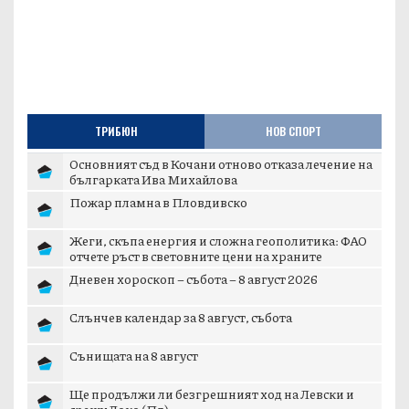
ТРИБЮН
НОВ СПОРТ
Основният съд в Кочани отново отказа лечение на
българката Ива Михайлова
Пожар пламна в Пловдивско
Жеги, скъпа енергия и сложна геополитика: ФАО
отчете ръст в световните цени на храните
Дневен хороскоп – събота – 8 август 2026
Слънчев календар за 8 август, събота
Сънищата на 8 август
Ще продължи ли безгрешният ход на Левски и
срещу Локо (Пд)