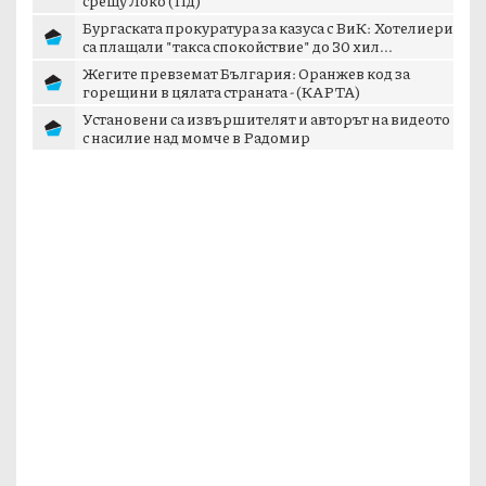
Бургаската прокуратура за казуса с ВиК: Хотелиери
са плащали "такса спокойствие" до 30 хил...
Жегите превземат България: Оранжев код за
горещини в цялата страната - (КАРТА)
Установени са извършителят и авторът на видеото
с насилие над момче в Радомир