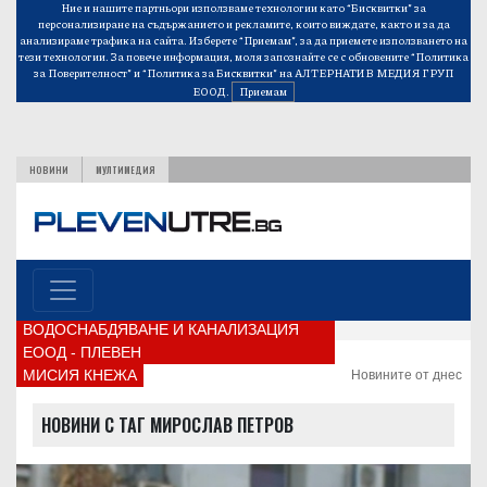
Ние и нашите партньори използваме технологии като “Бисквитки” за
персонализиране на съдържанието и рекламите, които виждате, както и за да
анализираме трафика на сайта. Изберете “Приемам”, за да приемете използването на
тези технологии. За повече информация, моля запознайте се с обновените
“Политика
за Поверителност”
и
“Политика за Бисквитки”
на АЛТЕРНАТИВ МЕДИЯ ГРУП
ЕООД.
Приемам
НОВИНИ
МУЛТИМЕДИЯ
ВОДОСНАБДЯВАНЕ И КАНАЛИЗАЦИЯ
ЕООД - ПЛЕВЕН
МИСИЯ КНЕЖА
Новините от днес
НОВИНИ С ТАГ МИРОСЛАВ ПЕТРОВ