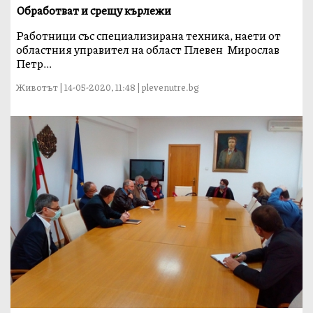
Обработват и срещу кърлежи
Работници със специализирана техника, наети от
областния управител на област Плевен Мирослав
Петр...
Животът | 14-05-2020, 11:48 | plevenutre.bg