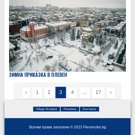
ЗИМНА ПРИКАЗКА В ПЛЕВЕН
‹
1
2
3
4
...
17
›
Общи Условия
Реклама
Контакти
Всички права запазени © 2023 Plevenutre.bg