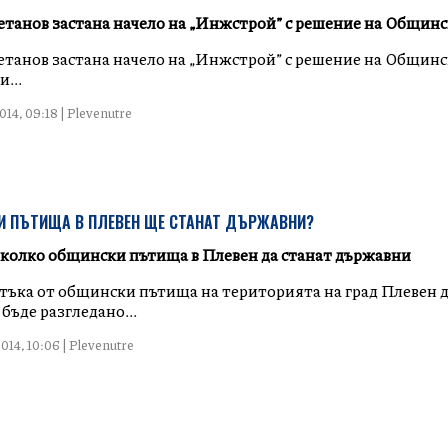
танов застана начело на „Инжстрой” с решение на Общинс
танов застана начело на „Инжстрой” с решение на Общинск
...
14, 09:18 | Plevenutre
И ПЪТИЩА В ПЛЕВЕН ЩЕ СТАНАТ ДЪРЖАВНИ?
колко общински пътища в Плевен да станат държавни
тъка от общински пътища на територията на град Плевен д
бъде разгледано...
014, 10:06 | Plevenutre