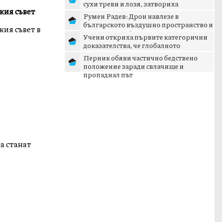
сухи треви и лозя, затвориха
кия съвет
околовръстния път
Румен Радев: Дрон навлезе в
българското въздушно пространство и
ия съвет в
се взриви край границата с...
Учени откриха първите категорични
доказателства, че глобалното
затопляне се ускорява
Перник обяви частично бедствено
положение заради свлачище и
пропаднал път
а станат