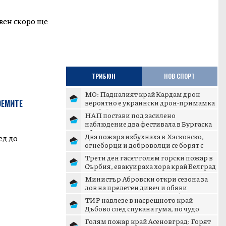
вен скоро ще
ТРИБЮН
НОВ СПОРТ
МО: Падналият край Кардам дрон
вероятно е украински дрон-примамка
ОЕМИТЕ
„Майя“
НАП постави под засилено
наблюдение два фестивала в Бургаска
област
Два пожара избухнаха в Хасковско,
ед до
огнеборци и доброволци се борят с
пламъците
Трети ден гасят голям горски пожар в
Сърбия, евакуираха хора край Белград
Министър Абровски откри сезона за
лов на прелетен дивеч и обяви
дигитализация на ловните б...
ТИР навлезе в насрещното край
Дъбово след спукана гума, по чудо
няма жертви
Голям пожар край Асеновград: Горят