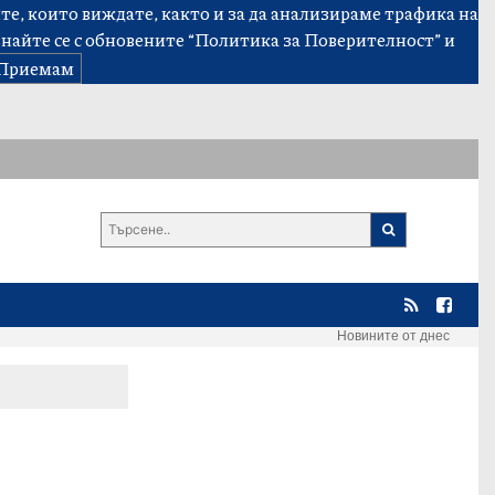
е, които виждате, както и за да анализираме трафика на
знайте се с обновените
“Политика за Поверителност”
и
Приемам
Новините от днес