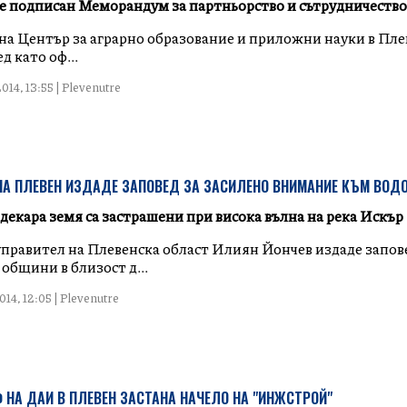
 подписан Меморандум за партньорство и сътрудничество
на Център за аграрно образование и приложни науки в Пле
д като оф...
014, 13:55 | Plevenutre
А ПЛЕВЕН ИЗДАДЕ ЗАПОВЕД ЗА ЗАСИЛЕНО ВНИМАНИЕ КЪМ ВОД
 декара земя са застрашени при висока вълна на река Искър
правител на Плевенска област Илиян Йончев издаде запов
общини в близост д...
14, 12:05 | Plevenutre
НА ДАИ В ПЛЕВЕН ЗАСТАНА НАЧЕЛО НА "ИНЖСТРОЙ"