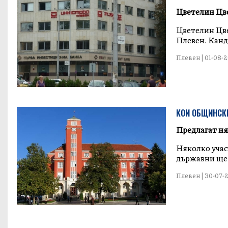
Цветелин Цве
Цветелин Цве
Плевен. Канди
Плевен | 01-08-20
КОИ ОБЩИНСК
Предлагат ня
Няколко учас
държавни ще 
Плевен | 30-07-2