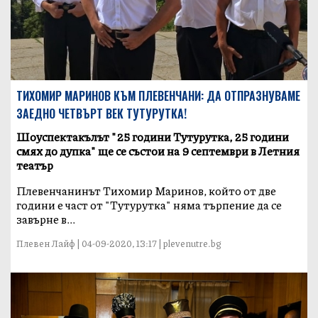
ТИХОМИР МАРИНОВ КЪМ ПЛЕВЕНЧАНИ: ДА ОТПРАЗНУВАМЕ
ЗАЕДНО ЧЕТВЪРТ ВЕК ТУТУРУТКА!
Шоуспектакълът "25 години Тутурутка, 25 години
смях до дупка" ще се състои на 9 септември в Летния
театър
Плевенчанинът Тихомир Маринов, който от две
години е част от "Тутурутка" няма търпение да се
завърне в...
Плевен Лайф | 04-09-2020, 13:17 | plevenutre.bg