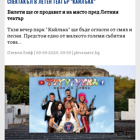
СПЕКТАКЪЛ В ЛЕТЕН ТЕАТЪР "КАЙЛЪКА"
Билети ще се продават и на място пред Летния
театър
Тази вечер парк "Кайлъка" ще бъде огласен от смях и
песни. Предстои едно от малкото големи събития
това...
Плевен Лайф | 09-09-2020, 09:59 | plevenutre.bg