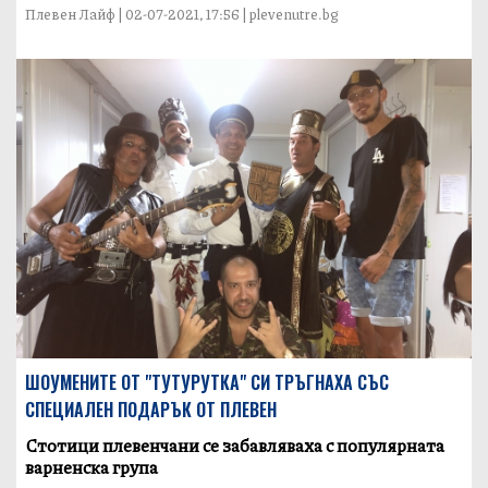
Плевен Лайф | 02-07-2021, 17:56 | plevenutre.bg
ШОУМЕНИТЕ ОТ "ТУТУРУТКА" СИ ТРЪГНАХА СЪС
СПЕЦИАЛЕН ПОДАРЪК ОТ ПЛЕВЕН
Стотици плевенчани се забавляваха с популярната
варненска група