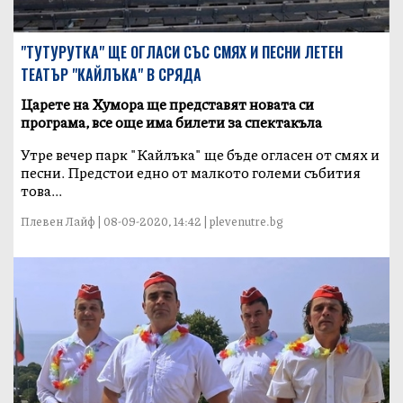
"ТУТУРУТКА" ЩЕ ОГЛАСИ СЪС СМЯХ И ПЕСНИ ЛЕТЕН
ТЕАТЪР "КАЙЛЪКА" В СРЯДА
Царете на Хумора ще представят новата си
програма, все още има билети за спектакъла
Утре вечер парк "Кайлъка" ще бъде огласен от смях и
песни. Предстои едно от малкото големи събития
това...
Плевен Лайф | 08-09-2020, 14:42 | plevenutre.bg