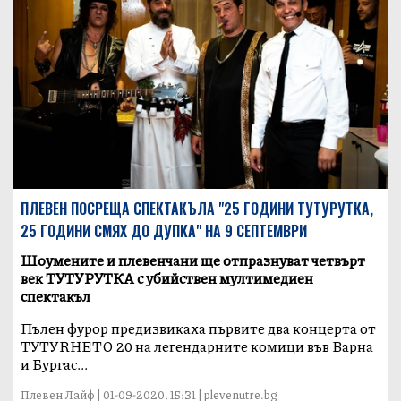
ПЛЕВЕН ПОСРЕЩА СПЕКТАКЪЛА "25 ГОДИНИ ТУТУРУТКА,
25 ГОДИНИ СМЯХ ДО ДУПКА" НА 9 СЕПТЕМВРИ
Шоумените и плевенчани ще отпразнуват четвърт
век ТУТУРУТКА с убийствен мултимедиен
спектакъл
Пълен фурор предизвикаха първите два концерта от
ТУТУRНЕТО 20 на легендарните комици във Варна
и Бургас...
Плевен Лайф | 01-09-2020, 15:31 | plevenutre.bg