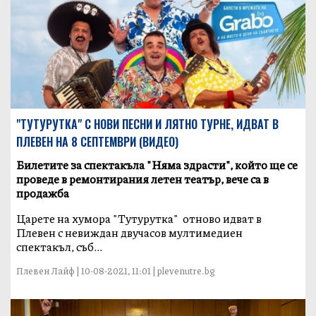
"ТУТУРУТКА" С НОВИ ПЕСНИ И ЛЯТНО ТУРНЕ, ИДВАТ В
ПЛЕВЕН НА 8 СЕПТЕМВРИ (ВИДЕО)
Билетите за спектакъла "Няма здрасти", който ще се
проведе в ремонтирания летен театър, вече са в
продажба
Царете на хумора "Тутурутка" отново идват в
Плевен с невиждан двучасов мултимедиен
спектакъл, съб...
Плевен Лайф | 10-08-2021, 11:01 | plevenutre.bg