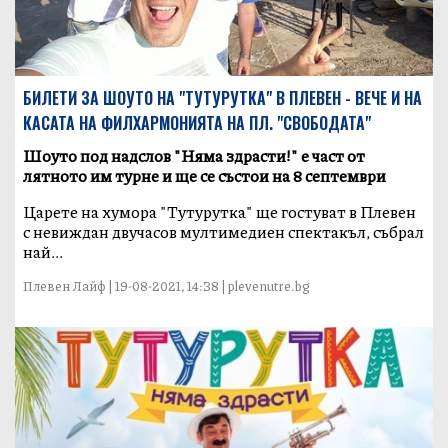
БИЛЕТИ ЗА ШОУТО НА "ТУТУРУТКА" В ПЛЕВЕН - ВЕЧЕ И НА
КАСАТА НА ФИЛХАРМОНИЯТА НА ПЛ. "СВОБОДАТА"
Шоуто под надслов "Няма здрасти!" е част от
лятното им турне и ще се състои на 8 септември
Царете на хумора "Тутурутка" ще гостуват в Плевен
с невиждан двучасов мултимедиен спектакъл, събрал
най...
Плевен Лайф | 19-08-2021, 14:38 | plevenutre.bg