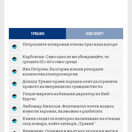
ТРИБЮН
НОВ СПОРТ
Петролните котировки отново тръгнаха нагоре
Карбовски: Само едно не ме убеждавайте, че
срещата 15 с 40 е само среща
Ива Петрова: България изнася рекордни
количества електроенергия
Доналд Тръмп прави пореден опит да ограничи
правото на американско гражданство по
рождение
Гледат мярката на бившия директор на ВиК-
Бургас
Любомир Николов: Фентанилът почти изцяло
измести хероина, възможно е разбитата
лаборатория...
Екипи следят за повторно възникване на огнища
след пожара, който затвори „Тракия“
Внимание: Оранжев и жълт код за опасни жеги в