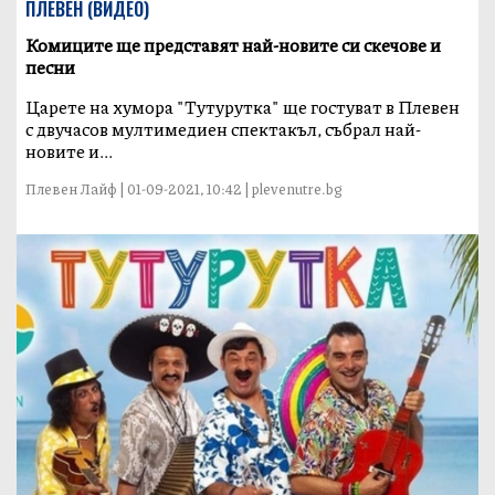
ПЛЕВЕН (ВИДЕО)
Комиците ще представят най-новите си скечове и
песни
Царете на хумора "Тутурутка" ще гостуват в Плевен
с двучасов мултимедиен спектакъл, събрал най-
новите и...
Плевен Лайф | 01-09-2021, 10:42 | plevenutre.bg