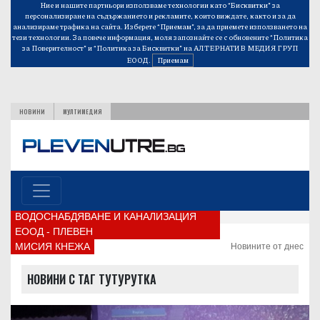
Ние и нашите партньори използваме технологии като “Бисквитки” за
персонализиране на съдържанието и рекламите, които виждате, както и за да
анализираме трафика на сайта. Изберете “Приемам”, за да приемете използването на
тези технологии. За повече информация, моля запознайте се с обновените
“Политика
за Поверителност”
и
“Политика за Бисквитки”
на АЛТЕРНАТИВ МЕДИЯ ГРУП
ЕООД.
Приемам
НОВИНИ
МУЛТИМЕДИЯ
ВОДОСНАБДЯВАНЕ И КАНАЛИЗАЦИЯ
ЕООД - ПЛЕВЕН
МИСИЯ КНЕЖА
Новините от днес
НОВИНИ С ТАГ ТУТУРУТКА