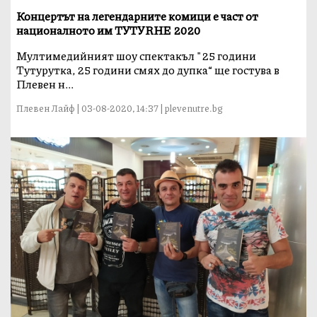
Концертът на легендарните комици е част от
националното им ТУТУRНЕ 2020
Мултимедийният шоу спектакъл "25 години
Тутурутка, 25 години смях до дупка“ ще гостува в
Плевен н...
Плевен Лайф | 03-08-2020, 14:37 | plevenutre.bg