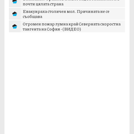
почти цялата страна
Евакуираха столичен мол. Причината не се
съобщава
Огромен пожар лумна край Северната скоростна
тангента на София - (ВИДЕО)