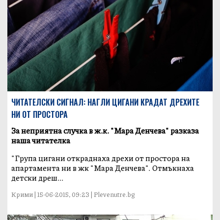
ЧИТАТЕЛСКИ СИГНАЛ: НАГЛИ ЦИГАНИ КРАДАТ ДРЕХИТЕ
НИ ОТ ПРОСТОРА
За неприятна случка в ж.к. "Мара Дeнчева" разказа
наша читателка
"Група цигани откраднаха дрехи от простора на
апартамента ни в жк "Мара Денчева". Отмъкнаха
детски дреш...
Крими | 15-06-2015, 09:23 | Plevenutre.bg