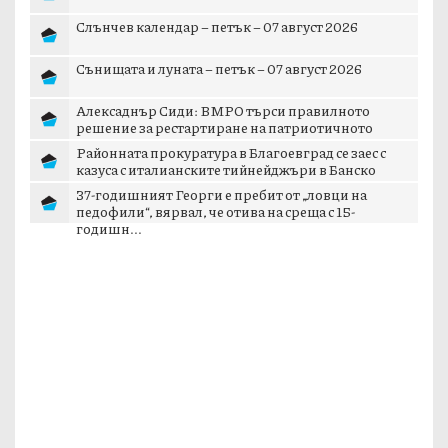
Слънчев календар – петък – 07 август 2026
Сънищата и луната – петък – 07 август 2026
Алексаднър Сиди: ВМРО търси правилното
решение за рестартиране на патриотичното
пространст...
Районната прокуратура в Благоевград се заес с
казуса с италианските тийнейджъри в Банско
37-годишният Георги е пребит от „ловци на
педофили“, вярвал, че отива на среща с 15-
годишн...