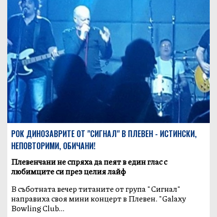
РОК ДИНОЗАВРИТЕ ОТ "СИГНАЛ" В ПЛЕВЕН - ИСТИНСКИ,
НЕПОВТОРИМИ, ОБИЧАНИ!
Плевенчани не спряха да пеят в един глас с
любимците си през целия лайф
В съботната вечер титаните от група "Сигнал"
направиха своя мини концерт в Плевен. "Galaxy
Bowling Club...