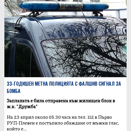
33-ГОДИШЕН МЕТНА ПОЛИЦИЯТА С ФАЛШИВ СИГНАЛ ЗА
БОМБА
Заплахата е била отправена към жилищен блок в
ж.к. "Дружба"
На 23 април около 05.30 часа на тел. 112 в Първо
РУП-Плевен е постъпило обаждане от мъжки глас,
който е...