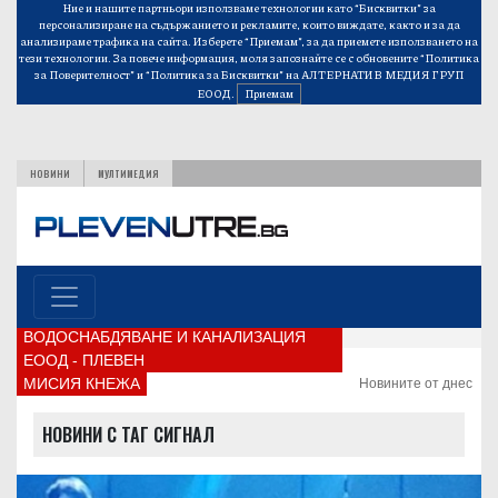
Ние и нашите партньори използваме технологии като “Бисквитки” за
персонализиране на съдържанието и рекламите, които виждате, както и за да
анализираме трафика на сайта. Изберете “Приемам”, за да приемете използването на
тези технологии. За повече информация, моля запознайте се с обновените
“Политика
за Поверителност”
и
“Политика за Бисквитки”
на АЛТЕРНАТИВ МЕДИЯ ГРУП
ЕООД.
Приемам
НОВИНИ
МУЛТИМЕДИЯ
ВОДОСНАБДЯВАНЕ И КАНАЛИЗАЦИЯ
ЕООД - ПЛЕВЕН
МИСИЯ КНЕЖА
Новините от днес
НОВИНИ С ТАГ СИГНАЛ