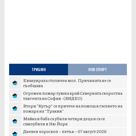
ТРИБЮН
НОВ СПОРТ
Евакуираха столичен мол. Причината не се
съобщава
Огромен пожар лумна край Северната скоростна
тангента на София - (ВИДЕО)
Втори "Кугър" се притече на помощ в гасенето на
пожара на "Тракия"
Майка и баба са убили четири деца и са се
самоубили в Ню Йорк
Дневен хороскоп – петък – 07 август 2026