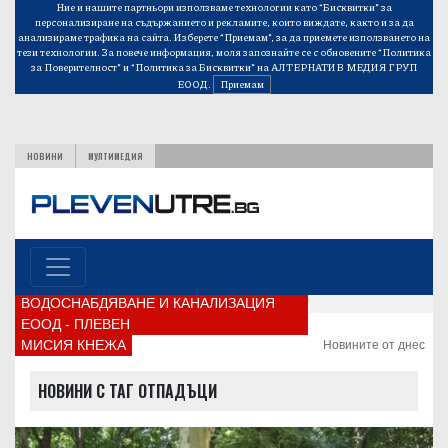
Ние и нашите партньори използваме технологии като “Бисквитки” за
персонализиране на съдържанието и рекламите, които виждате, както и за да
анализираме трафика на сайта. Изберете “Приемам”, за да приемете използването на
тези технологии. За повече информация, моля запознайте се с обновените
“Политика
за Поверителност”
и
“Политика за Бисквитки”
на АЛТЕРНАТИВ МЕДИЯ ГРУП
ЕООД.
Приемам
НОВИНИ
МУЛТИМЕДИЯ
ВОДОСНАБДЯВАНЕ И КАНАЛИЗАЦИЯ
ЕООД - ПЛЕВЕН
МИСИЯ КНЕЖА
Новините от днес
НОВИНИ С ТАГ ОТПАДЪЦИ