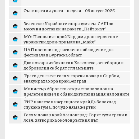
Сънищата и луната – неделя – 09 август 2026
Зеленски: Украйна се споразумя със САЩ за
месечни доставки на ракети „Пейтриът“
МО: Падналият край Кардам дрон вероятно е
украински дрон-примамка „Майя“
НАП постави под засилено наблюдение два
фестивала в Бургаска област
Два пожара избухнаха в Хасковско, огнеборци и
доброволци се борят с пламъците
Трети ден гасят голям горски пожар в Сърбия,
евакуираха хора край Белград
Министър Абровски откри сезона за лов на
прелетен дивеч и обяви дигитализация на ловните
б...
ТИР навлезе в насрещното край Дъбово след
спукана гума, по чудо няма жертви
Голям пожар край Асеновград: Горят сухи треви и
лозя, затвориха околовръстния път