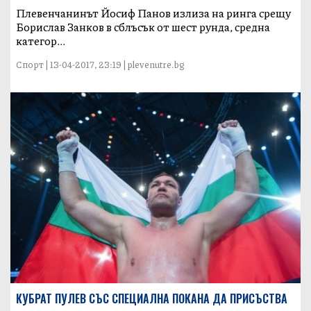
Плевенчанинът Йосиф Панов излиза на ринга срещу
Борислав Занков в сблъсък от шест рунда, средна
категор...
Спорт | 13-04-2017, 23:19 | plevenutre.bg
КУБРАТ ПУЛЕВ СЪС СПЕЦИАЛНА ПОКАНА ДА ПРИСЪСТВА