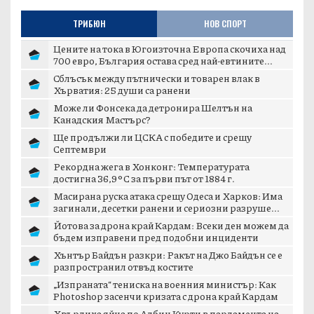
ТРИБЮН
НОВ СПОРТ
Цените на тока в Югоизточна Европа скочиха над
700 евро, България остава сред най-евтините...
Сблъсък между пътнически и товарен влак в
Хърватия: 25 души са ранени
Може ли Фонсека да детронира Шелтън на
Канадския Мастърс?
Ще продължи ли ЦСКА с победите и срещу
Септември
Рекордна жега в Хонконг: Температурата
достигна 36,9°C за първи път от 1884 г.
Масирана руска атака срещу Одеса и Харков: Има
загинали, десетки ранени и сериозни разруше...
Йотова за дрона край Кардам: Всеки ден можем да
бъдем изправени пред подобни инциденти
Хънтър Байдън разкри: Ракът на Джо Байдън се е
разпространил отвъд костите
„Изпраната“ тениска на военния министър: Как
Photoshop засенчи кризата с дрона край Кардам
Хвърлиха яйца по Албин Курти в парламента на