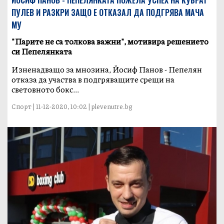
ЙОСИФ ПАНОВ - ПЕПЕЛЯНКАТА ПОЖЕЛА УСПЕХ НА КУБРАТ
ПУЛЕВ И РАЗКРИ ЗАЩО Е ОТКАЗАЛ ДА ПОДГРЯВА МАЧА
МУ
"Парите не са толкова важни", мотивира решението
си Пепелянката
Изненадващо за мнозина, Йосиф Панов - Пепелян
отказа да участва в подгряващите срещи на
световното бокс...
Спорт | 11-12-2020, 10:02 | plevenutre.bg