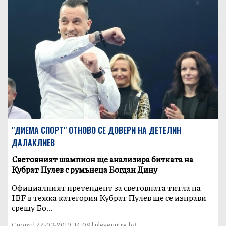
"ДИЕМА СПОРТ" ОТНОВО СЕ ДОВЕРИ НА ДЕТЕЛИН
ДАЛАКЛИЕВ
Световният шампион ще анализира битката на
Кубрат Пулев с румънеца Богдан Дину
Oфициалният претендент за световната титла на
IBF в тежка категория Кубрат Пулев ще се изправи
срещу Бо...
Спорт | 22-03-2019, 14:08 | plevenutre.bg