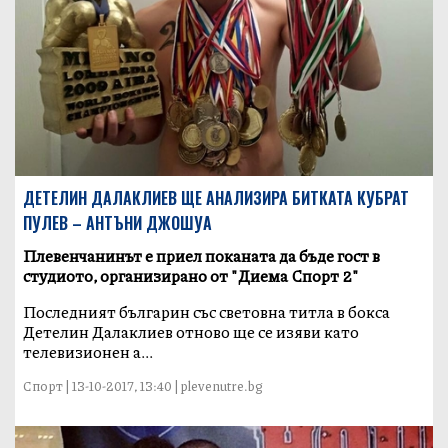
ДЕТЕЛИН ДАЛАКЛИЕВ ЩЕ АНАЛИЗИРА БИТКАТА КУБРАТ
ПУЛЕВ – АНТЪНИ ДЖОШУА
Плевенчанинът е приел поканата да бъде гост в
студиото, организирано от "Диема Спорт 2"
Последният българин със световна титла в бокса
Детелин Далаклиев отново ще се изяви като
телевизионен а...
Спорт | 13-10-2017, 13:40 | plevenutre.bg