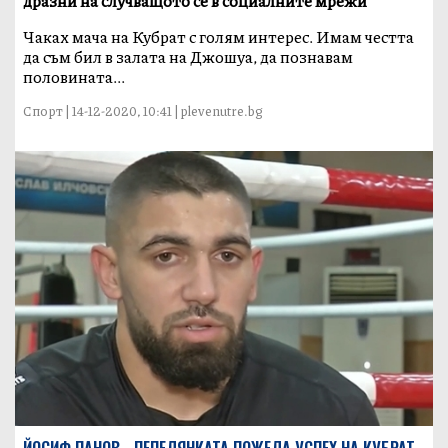
дразни на случващото се в социалните мрежи
Чаках мача на Кубрат с голям интерес. Имам честта
да съм бил в залата на Джошуа, да познавам
половината...
Спорт | 14-12-2020, 10:41 | plevenutre.bg