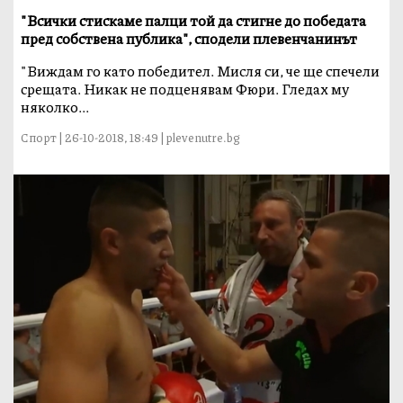
"Всички стискаме палци той да стигне до победата
пред собствена публика", сподели плевенчанинът
"Виждам го като победител. Мисля си, че ще спечели
срещата. Никак не подценявам Фюри. Гледах му
няколко...
Спорт | 26-10-2018, 18:49 | plevenutre.bg