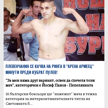
ПЛЕВЕНЧАНИН СЕ КАЧВА НА РИНГА В "АРЕНА АРМЕЕЦ"
МИНУТИ ПРЕДИ КУБРАТ ПУЛЕВ!
"За мен няма друг вариант, освен да спечеля този
мач", категоричен е Йосиф Панов - Пепелянката
10 български боксьори ще "нажежат" мача в тежка
категория за интерконтиненталната титла на
Световната б...