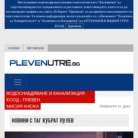
Ние и нашите партньори използваме технологии като “Бисквитки” за
персонализиране на съдържанието и рекламите, които виждате, както и за да
анализираме трафика на сайта. Изберете “Приемам”, за да приемете използването на
тези технологии. За повече информация, моля запознайте се с обновените
“Политика
за Поверителност”
и
“Политика за Бисквитки”
на АЛТЕРНАТИВ МЕДИЯ ГРУП
ЕООД.
Приемам
НОВИНИ
МУЛТИМЕДИЯ
ВОДОСНАБДЯВАНЕ И КАНАЛИЗАЦИЯ
ЕООД - ПЛЕВЕН
МИСИЯ КНЕЖА
Новините от днес
НОВИНИ С ТАГ КУБРАТ ПУЛЕВ