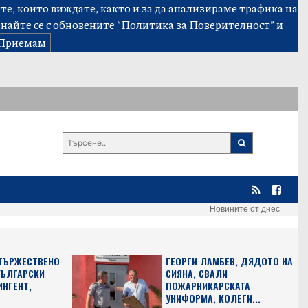
е, които виждате, както и за да анализираме трафика на
знайте се с обновените
“Политика за Поверителност”
и
Приемам
Новините от днес
 ТЪРЖЕСТВЕНО
ГЕОРГИ ЛАМБЕВ, ДЯДОТО НА
БЪЛГАРСКИ
СИЯНА, СВАЛИ
ИНГЕНТ,
ПОЖАРНИКАРСКАТА
УНИФОРМА, КОЛЕГИ...