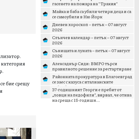
гасенето на пожара на "Тракия"
Майка и баба са убили четири деца и са
се самоубили в Ню Йорк
Дневен хороскоп – петък – 07 август
2026
Слънчев календар – петък – 07 август
2026
Сънищата и луната – петък – 07 август
ализатор.
2026
 категория
Алексаднър Сиди: ВМРО търси
правилното решение за рестартиране
р.
на патриотичното пространст...
Районната прокуратура в Благоевград
се заес с казуса с италианските
се бие срещу
тийнейджъри в Банско
37-годишният Георги е пребит от
ия
„ловци на педофили“, вярвал, че отива
на среща с 15-годишн...