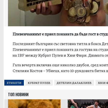
Плевенчанинът е приел поканата да бъде гост в сту
Последният българин със световна титла в бокса Де
Плевенчанинът е приел поканата да гостува на сту
на IBF между Кубрат Пулев и Хюи Фюри
. Двамата с
Гала вечерта включва още няколко двубоя, сред коит
Стилиян Костов – Убиеца, като 10-рундовата битка 
ЕТИКЕТИ
КУБРАТ ПУЛЕВ
ДЕТЕЛИН ДАЛАКЛИЕВ
ХЮИ 
ТОП НОВИНИ