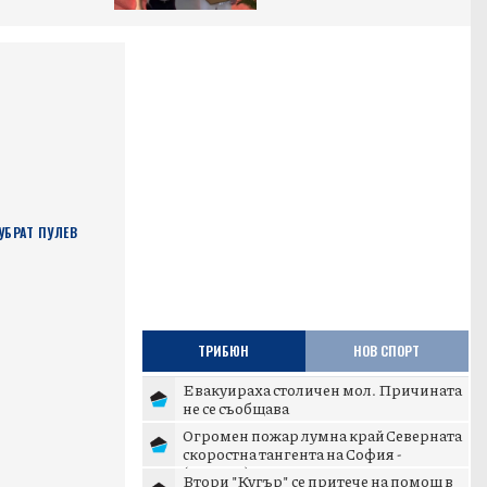
БРАТ ПУЛЕВ
ТРИБЮН
НОВ СПОРТ
Евакуираха столичен мол. Причината
не се съобщава
Огромен пожар лумна край Северната
скоростна тангента на София -
(ВИДЕО)
Втори "Кугър" се притече на помощ в