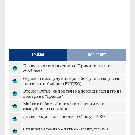
ТРИБЮН
НОВ СПОРТ
Евакуираха столичен мол. Причината не се
съобщава
Огромен пожар лумна край Северната скоростна
тангента на София - (ВИДЕО)
Втори "Кугър" се притече на помощ в гасенето на
пожара на "Тракия"
Майка и баба са убили четири деца и са се
самоубили в Ню Йорк
Дневен хороскоп – петък – 07 август 2026
Слънчев календар – петък – 07 август 2026