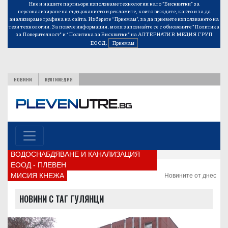
Ние и нашите партньори използваме технологии като “Бисквитки” за
персонализиране на съдържанието и рекламите, които виждате, както и за да
анализираме трафика на сайта. Изберете “Приемам”, за да приемете използването на
тези технологии. За повече информация, моля запознайте се с обновените
“Политика
за Поверителност”
и
“Политика за Бисквитки”
на АЛТЕРНАТИВ МЕДИЯ ГРУП
ЕООД.
Приемам
НОВИНИ
МУЛТИМЕДИЯ
ВОДОСНАБДЯВАНЕ И КАНАЛИЗАЦИЯ
ЕООД - ПЛЕВЕН
МИСИЯ КНЕЖА
Новините от днес
НОВИНИ С ТАГ ГУЛЯНЦИ