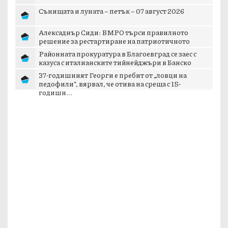
Сънищата и луната – петък – 07 август 2026
Алексаднър Сиди: ВМРО търси правилното
решение за рестартиране на патриотичното
пространст...
Районната прокуратура в Благоевград се заес с
казуса с италианските тийнейджъри в Банско
37-годишният Георги е пребит от „ловци на
педофили“, вярвал, че отива на среща с 15-
годишн...