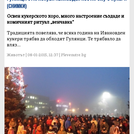
(СНИМКИ)
Освен кукерското хоро, много настроение създаде и
комичният ритуал „венчавка”
Традицията повелява, че всяка година на Ивановден
кукери трябва да обходят Гулянци. Те трябвало да
вляз...
Животът | 08-01-2015, 12:37 | Plevenutre.bg