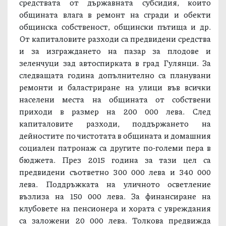
средствата от държавната субсидия, които
общината влага в ремонт на сгради и обекти
общинска собственост, общински пътища и др.
От капиталовите разходи са предвидени средства
и за изграждането на пазар за плодове и
зеленчуци зад автоспирката в град Гулянци. За
следващата година допълнително са планувани
ремонти и баластриране на улици във всички
населени места на общината от собствени
приходи в размер на 200 000 лева. След
капиталовите разходи, поддържането на
дейностите по чистотата в общината и домашния
социален патронаж са другите по-големи пера в
бюджета. През 2015 година за тази цел са
предвидени съответно 300 000 лева и 340 000
лева. Поддръжката на уличното осветление
възлиза на 150 000 лева. За финансиране на
клубовете на пенсионера и хората с увреждания
са заложени 20 000 лева. Толкова предвижда