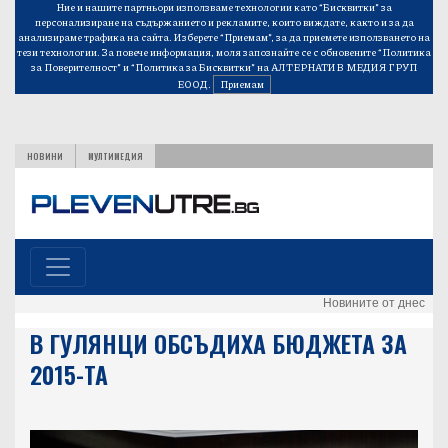
Ние и нашите партньори използваме технологии като “Бисквитки” за
персонализиране на съдържанието и рекламите, които виждате, както и за да
анализираме трафика на сайта. Изберете “Приемам”, за да приемете използването на
тези технологии. За повече информация, моля запознайте се с обновените
“Политика
за Поверителност”
и
“Политика за Бисквитки”
на АЛТЕРНАТИВ МЕДИЯ ГРУП
ЕООД.
Приемам
НОВИНИ
МУЛТИМЕДИЯ
Новините от днес
В ГУЛЯНЦИ ОБСЪДИХА БЮДЖЕТА ЗА
2015-ТА