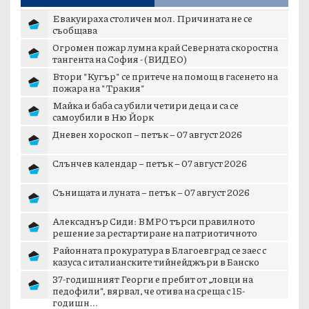
Евакуираха столичен мол. Причината не се
съобщава
Огромен пожар лумна край Северната скоростна
тангента на София - (ВИДЕО)
Втори "Кугър" се притече на помощ в гасенето на
пожара на "Тракия"
Майка и баба са убили четири деца и са се
самоубили в Ню Йорк
Дневен хороскоп – петък – 07 август 2026
Слънчев календар – петък – 07 август 2026
Сънищата и луната – петък – 07 август 2026
Алексаднър Сиди: ВМРО търси правилното
решение за рестартиране на патриотичното
пространст...
Районната прокуратура в Благоевград се заес с
казуса с италианските тийнейджъри в Банско
37-годишният Георги е пребит от „ловци на
педофили“, вярвал, че отива на среща с 15-
годишн...