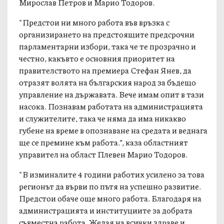
Мирослав Петров и Марио Тодоров.
"Предстои ни много работа във връзка с
организирането на предстоящите предсрочни
парламентарни избори, така че те прозрачно и
честно, какъвто е основния приоритет на
правителството на премиера Стефан Янев, да
отразят волята на българския народ за бъдещо
управление на държавата. Вече имам опит в тази
насока. Познавам работата на администрацията
и служителите, така че няма да има никакво
губене на време в опознаване на средата и веднага
ще се премине към работа.”, каза областният
управител на област Плевен Марио Тодоров.
"В изминалите 4 години работих усилено за това
регионът да върви по пътя на успешно развитие.
Предстои обаче още много работа. Благодаря на
администрацията и институциите за добрата
съвместна работа. Желая на всички здраве и