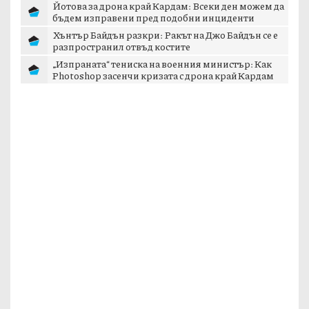
Йотова за дрона край Кардам: Всеки ден можем да
бъдем изправени пред подобни инциденти
Хънтър Байдън разкри: Ракът на Джо Байдън се е
разпространил отвъд костите
„Изпраната“ тениска на военния министър: Как
Photoshop засенчи кризата с дрона край Кардам