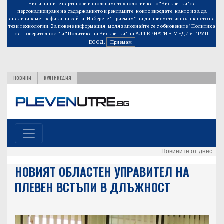
Ние и нашите партньори използваме технологии като “Бисквитки” за
персонализиране на съдържанието и рекламите, които виждате, както и за да
анализираме трафика на сайта. Изберете “Приемам”, за да приемете използването на
тези технологии. За повече информация, моля запознайте се с обновените
“Политика
за Поверителност”
и
“Политика за Бисквитки”
на АЛТЕРНАТИВ МЕДИЯ ГРУП
ЕООД.
Приемам
НОВИНИ
МУЛТИМЕДИЯ
Новините от днес
НОВИЯТ ОБЛАСТЕН УПРАВИТЕЛ НА
ПЛЕВЕН ВСТЪПИ В ДЛЪЖНОСТ