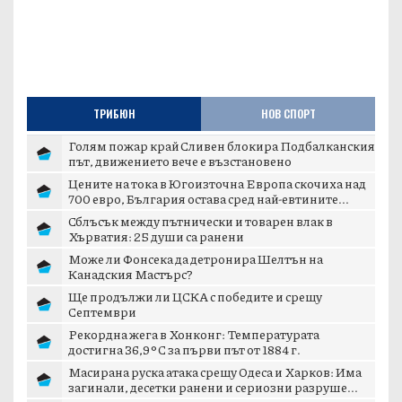
ТРИБЮН
НОВ СПОРТ
Голям пожар край Сливен блокира Подбалканския
път, движението вече е възстановено
Цените на тока в Югоизточна Европа скочиха над
700 евро, България остава сред най-евтините...
Сблъсък между пътнически и товарен влак в
Хърватия: 25 души са ранени
Може ли Фонсека да детронира Шелтън на
Канадския Мастърс?
Ще продължи ли ЦСКА с победите и срещу
Септември
Рекордна жега в Хонконг: Температурата
достигна 36,9°C за първи път от 1884 г.
Масирана руска атака срещу Одеса и Харков: Има
загинали, десетки ранени и сериозни разруше...