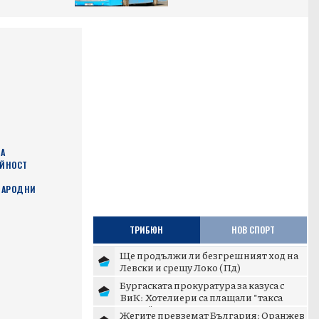
НА
ЕЙНОСТ
 НАРОДНИ
ТРИБЮН
НОВ СПОРТ
Ще продължи ли безгрешният ход на
Левски и срещу Локо (Пд)
Бургаската прокуратура за казуса с
ВиК: Хотелиери са плащали "такса
спокойствие" до 30 хил...
Жегите превземат България: Оранжев