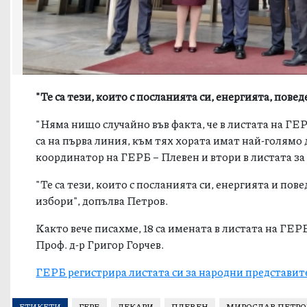
"Те са тези, които с посланията си, енергията, пове
"Няма нищо случайно във факта, че в листата на ГЕ
са на първа линия, към тях хората имат най-голямо 
координатор на ГЕРБ – Плевен и втори в листата з
"Те са тези, които с посланията си, енергията и пов
избори", допълва Петров.
Kaкто вече писахме, 18 са имената в листата на ГЕР
Проф. д-р Григор Горчев.
ГЕРБ регистрира листата си за народни представит
ЕТИКЕТИ
ГЕРБ
ЛЕКАРИ
ПЛЕВЕН
МИРОСЛАВ ПЕТРО