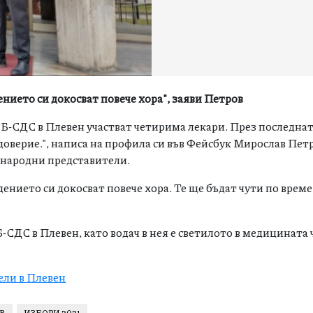
дението си докосват повече хора", заяви Петров
РБ-СДС в Плевен участват четирима лекари. През последнат
доверие.", написа на профила си във Фейсбук Мирослав Пет
а народни представители.
едението си докосват повече хора. Те ще бъдат чути по време
Б-СДС в Плевен, като водач в нея е светилото в медицината 
ели в Плевен
В
ИЗБОРИ 2021