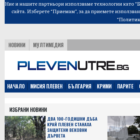
Ние и нашите партньори използваме технологии като “Би
сайта. Изберете “Приемам”, за да приемете използван
“Политик
НОВИНИ
МУЛТИМЕДИЯ
НАЧАЛО
МИСИЯ ПЛЕВЕН
БЪЛГАРИЯ
КРИМИ
ПАРИТЕ
ИЗБРАНИ НОВИНИ
ДВА 100-ГОДИШНИ ДЪБА
КРАЙ ПЛЕВЕН СТАНАХА
ЗАЩИТЕНИ ВЕКОВНИ
ДЪРВЕТА