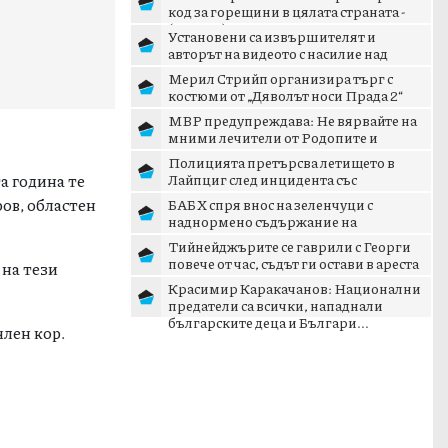
код за горещини в цялата страната -
(КАРТА)
Установени са извършителят и
авторът на видеото с насилие над
момче в Радомир
Мерил Стрийп организира търг с
костюми от „Дяволът носи Прада 2“
МВР предупреждава: Не вярвайте на
мними лечители от Родопите и
съмнителни мехлеми
Полицията претърсва летището в
а година те
Лайпциг след инцидента със
съмнителен предмет
ров, областен
БАБХ спря внос на зеленчуци с
наднормено съдържание на
пестициди и смокини, замърсени с
Тийнейджърите се гаврили с Георги
аф...
повече от час, съдът ги остави в ареста
 на тези
Красимир Каракачанов: Национални
предатели са всички, нападнали
българските деца и Българи...
член кор.