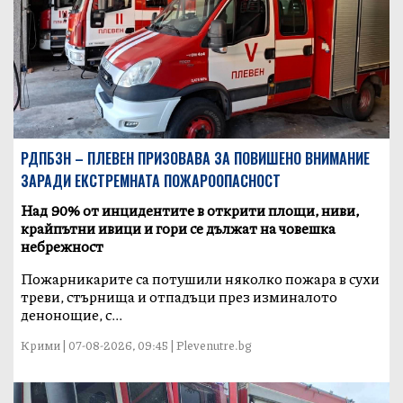
РДПБЗН – ПЛЕВЕН ПРИЗОВАВА ЗА ПОВИШЕНО ВНИМАНИЕ
ЗАРАДИ ЕКСТРЕМНАТА ПОЖАРООПАСНОСТ
Над 90% от инцидентите в открити площи, ниви,
крайпътни ивици и гори се дължат на човешка
небрежност
Пожарникарите са потушили няколко пожара в сухи
треви, стърнища и отпадъци през изминалото
денонощие, с...
Крими | 07-08-2026, 09:45 | Plevenutre.bg