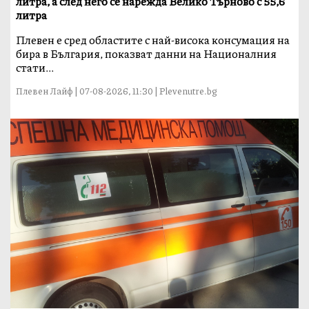
литра, а след него се нарежда Велико Търново с 55,6
литра
Плевен е сред областите с най-висока консумация на
бира в България, показват данни на Националния
стати...
Плевен Лайф | 07-08-2026, 11:30 | Plevenutre.bg