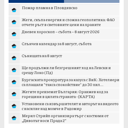
Пожар пламна в Пловдивско
Жеги, скъпа енергия и сложна геополитика: ФАО
отчете ръст в световните цени на храните
Дневен хороскоп – събота – 8 август 2026
Слънчев календар за 8 август, събота
Сънищата на 8 август
Ще продължи ли безгрешният ход на Левски и
срещу Локо (Пд)
Бургаската прокуратура за казуса с ВиК: Хотелиери
са плащали "такса спокойствие" до 30 хил...
Жегите превземат България: Оранжев код за
горещини в цялата страната - (КАРТА)
Установени са извършителят и авторът на видеото
с насилие над момче в Радомир
Мерил Стрийп организира търг с костюми от
„Дяволът носи Прада 2“