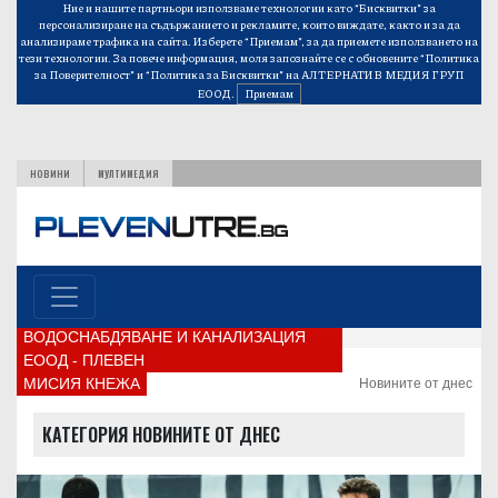
Ние и нашите партньори използваме технологии като “Бисквитки” за
персонализиране на съдържанието и рекламите, които виждате, както и за да
анализираме трафика на сайта. Изберете “Приемам”, за да приемете използването на
тези технологии. За повече информация, моля запознайте се с обновените
“Политика
за Поверителност”
и
“Политика за Бисквитки”
на АЛТЕРНАТИВ МЕДИЯ ГРУП
ЕООД.
Приемам
НОВИНИ
МУЛТИМЕДИЯ
ВОДОСНАБДЯВАНЕ И КАНАЛИЗАЦИЯ
ЕООД - ПЛЕВЕН
МИСИЯ КНЕЖА
Новините от днес
КАТЕГОРИЯ НОВИНИТЕ ОТ ДНЕС