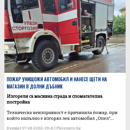
ПОЖАР УНИЩОЖИ АВТОМОБИЛ И НАНЕСЕ ЩЕТИ НА
МАГАЗИН В ДОЛНИ ДЪБНИК
Изгорели са масивна сграда и спомагателна
постройка
Техническа неизправност е причинила пожар, при
който напълно е изгорял лек автомобил „Опел“...
Крими | 07-08-2026, 09:41 | Plevenutre.bg