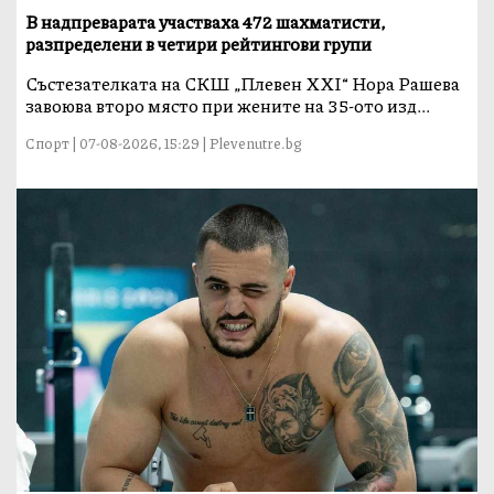
В надпреварата участваха 472 шахматисти,
разпределени в четири рейтингови групи
Състезателката на СКШ „Плевен XXI“ Нора Рашева
завоюва второ място при жените на 35-ото изд...
Спорт | 07-08-2026, 15:29 | Plevenutre.bg