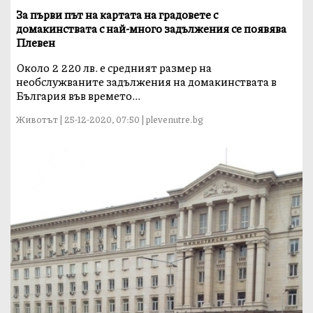
За първи път на картата на градовете с
домакинствата с най-много задължения се появява
Плевен
Около 2 220 лв. е средният размер на
необслужваните задължения на домакинствата в
България във времето...
Животът | 25-12-2020, 07:50 | plevenutre.bg