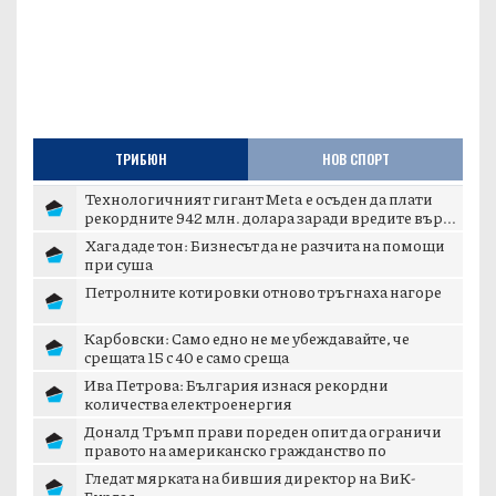
ТРИБЮН
НОВ СПОРТ
Технологичният гигант Meta е осъден да плати
рекордните 942 млн. долара заради вредите вър...
Хага даде тон: Бизнесът да не разчита на помощи
при суша
Петролните котировки отново тръгнаха нагоре
Карбовски: Само едно не ме убеждавайте, че
срещата 15 с 40 е само среща
Ива Петрова: България изнася рекордни
количества електроенергия
Доналд Тръмп прави пореден опит да ограничи
правото на американско гражданство по
рождение
Гледат мярката на бившия директор на ВиК-
Бургас