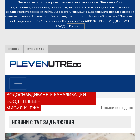
Ние и нашите партньори използваме технологии като “Бисквитки” за
персонализиране на съдържанието и рекламите, които виждате, както и за да
анализираме трафика на сайта. Изберете “Приемам”, за да приемете използването на
тези технологии. За повече информация, моля запознайте се с обновените
“Политика
за Поверителност”
и
“Политика за Бисквитки”
на АЛТЕРНАТИВ МЕДИЯ ГРУП
ЕООД.
Приемам
НОВИНИ
МУЛТИМЕДИЯ
ВОДОСНАБДЯВАНЕ И КАНАЛИЗАЦИЯ
ЕООД - ПЛЕВЕН
МИСИЯ КНЕЖА
Новините от днес
НОВИНИ С ТАГ ЗАДЪЛЖЕНИЯ