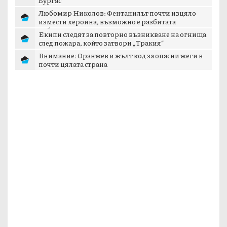
Любомир Николов: Фентанилът почти изцяло
измести хероина, възможно е разбитата
лаборатория...
Екипи следят за повторно възникване на огнища
след пожара, който затвори „Тракия“
Внимание: Оранжев и жълт код за опасни жеги в
почти цялата страна