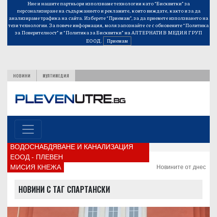
Ние и нашите партньори използваме технологии като “Бисквитки” за
персонализиране на съдържанието и рекламите, които виждате, както и за да
анализираме трафика на сайта. Изберете “Приемам”, за да приемете използването на
тези технологии. За повече информация, моля запознайте се с обновените
“Политика
за Поверителност”
и
“Политика за Бисквитки”
на АЛТЕРНАТИВ МЕДИЯ ГРУП
ЕООД.
Приемам
НОВИНИ
МУЛТИМЕДИЯ
ВОДОСНАБДЯВАНЕ И КАНАЛИЗАЦИЯ
ЕООД - ПЛЕВЕН
МИСИЯ КНЕЖА
Новините от днес
НОВИНИ С ТАГ СПАРТАНСКИ