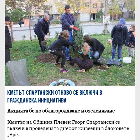
КМЕТЪТ СПАРТАНСКИ ОТНОВО СЕ ВКЛЮЧИ В
ГРАЖДАНСКА ИНИЦИАТИВА
Акцията бе по облагородяване и озеленяване
Кметът на Община Плевен Георг Спартански се
включи в проведената днес от живеещи в блоковете
„Бре...