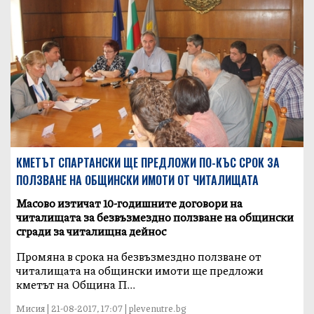
КМЕТЪТ СПАРТАНСКИ ЩЕ ПРЕДЛОЖИ ПО-КЪС СРОК ЗА
ПОЛЗВАНЕ НА ОБЩИНСКИ ИМОТИ ОТ ЧИТАЛИЩАТА
Масово изтичат 10-годишните договори на
читалищата за безвъзмездно ползване на общински
сгради за читалищна дейнос
Промяна в срока на безвъзмездно ползване от
читалищата на общински имоти ще предложи
кметът на Община П...
Мисия | 21-08-2017, 17:07 | plevenutre.bg