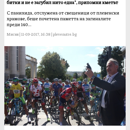
битки и не е загубил нито една", припомни кметът
С панихида, отслужена от свещеници от плевенски
храмове, беше почетена паметта на загиналите
преди 140...
Мисия | 11-09-2017, 16:38 | plevenutre.bg