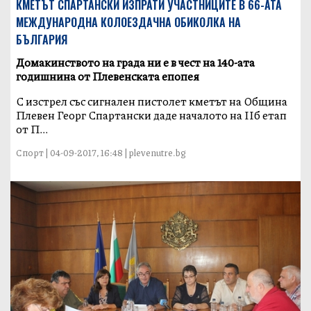
КМЕТЪТ СПАРТАНСКИ ИЗПРАТИ УЧАСТНИЦИТЕ В 66-АТА
МЕЖДУНАРОДНА КОЛОЕЗДАЧНА ОБИКОЛКА НА
БЪЛГАРИЯ
Домакинството на града ни е в чест на 140-ата
годишнина от Плевенската епопея
С изстрел със сигнален пистолет кметът на Община
Плевен Георг Спартански даде началото на IIб етап
от П...
Спорт | 04-09-2017, 16:48 | plevenutre.bg