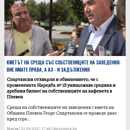
КМЕТЪТ НА СРЕЩА СЪС СОБСТВЕНИЦИТЕ НА ЗАВЕДЕНИЯ:
ВИЕ ИМАТЕ ПРАВА, А АЗ - И ЗАДЪЛЖЕНИЯ
Спартански отхвърли и обвинението, че с
променената Наредба № 15 унищожава средния и
дребния бизнес на собствениците на кафенета в
Плевен
Среща на собствениците на заведения с кмета на
Община Плевен Георг Спартански се проведе днес
пред сгра...
Мисия | 21-09-2017, 17:48 | plevenutre.bg