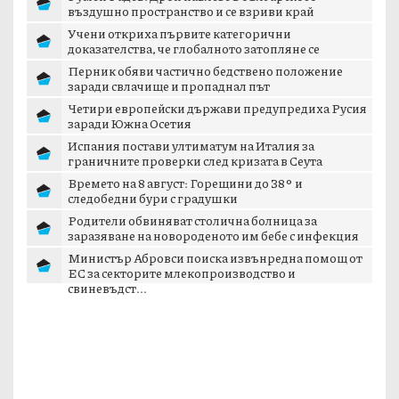
въздушно пространство и се взриви край
границата с...
Учени откриха първите категорични
доказателства, че глобалното затопляне се
ускорява
Перник обяви частично бедствено положение
заради свлачище и пропаднал път
Четири европейски държави предупредиха Русия
заради Южна Осетия
Испания постави ултиматум на Италия за
граничните проверки след кризата в Сеута
Времето на 8 август: Горещини до 38° и
следобедни бури с градушки
Родители обвиняват столична болница за
заразяване на новороденото им бебе с инфекция
Министър Абровси поиска извънредна помощ от
ЕС за секторите млекопроизводство и
свиневъдст...