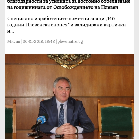
благодарности за усилията за достойно отбелязване
на годишнината от Освобождението на Плевен
Специално изработените паметни знаци „140
години Плевенска епопея” и валидирани картички
и...
Мисия | 30-01-2018, 16:43 | plevenutre.bg