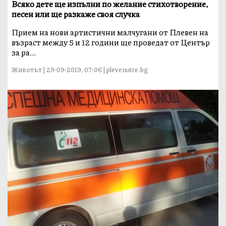
Всяко дете ще изпълни по желание стихотворение,
песен или ще разкаже своя случка
Прием на нови артистични малчугани от Плевен на
възраст между 5 и 12 години ще проведат от Център
за ра...
Животът | 29-09-2019, 07:06 | plevenutre.bg