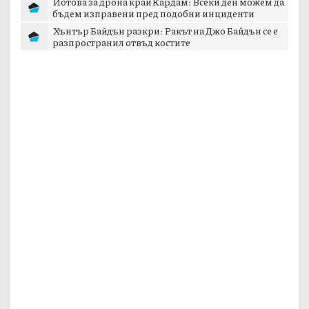
Йотова за дрона край Кардам: Всеки ден можем да
бъдем изправени пред подобни инциденти
Хънтър Байдън разкри: Ракът на Джо Байдън се е
разпространил отвъд костите