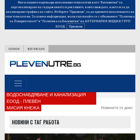
Ние и нашите партньори използваме технологии като “Бисквитки” за
персонализиране на съдържанието и рекламите, които виждате, както и за да
анализираме трафика на сайта. Изберете “Приемам”, за да приемете използването на
тези технологии. За повече информация, моля запознайте се с обновените
“Политика
за Поверителност”
и
“Политика за Бисквитки”
на АЛТЕРНАТИВ МЕДИЯ ГРУП
ЕООД.
Приемам
НОВИНИ
МУЛТИМЕДИЯ
ВОДОСНАБДЯВАНЕ И КАНАЛИЗАЦИЯ
ЕООД - ПЛЕВЕН
МИСИЯ КНЕЖА
Новините от днес
НОВИНИ С ТАГ РАБОТА