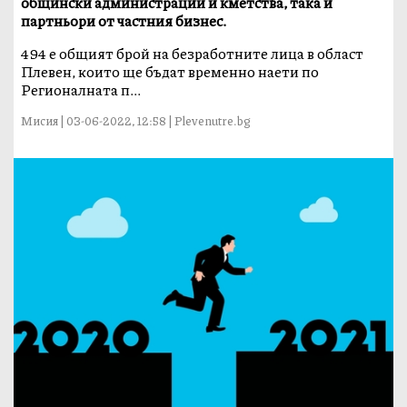
общински администрации и кметства, така и
партньори от частния бизнес.
494 е общият брой на безработните лица в област
Плевен, които ще бъдат временно наети по
Регионалната п...
Мисия | 03-06-2022, 12:58 | Plevenutre.bg