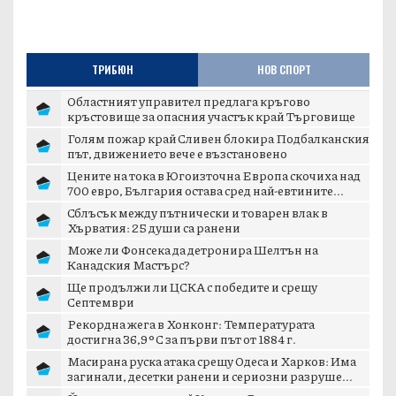
ТРИБЮН
НОВ СПОРТ
Областният управител предлага кръгово
кръстовище за опасния участък край Търговище
Голям пожар край Сливен блокира Подбалканския
път, движението вече е възстановено
Цените на тока в Югоизточна Европа скочиха над
700 евро, България остава сред най-евтините...
Сблъсък между пътнически и товарен влак в
Хърватия: 25 души са ранени
Може ли Фонсека да детронира Шелтън на
Канадския Мастърс?
Ще продължи ли ЦСКА с победите и срещу
Септември
Рекордна жега в Хонконг: Температурата
достигна 36,9°C за първи път от 1884 г.
Масирана руска атака срещу Одеса и Харков: Има
загинали, десетки ранени и сериозни разруше...