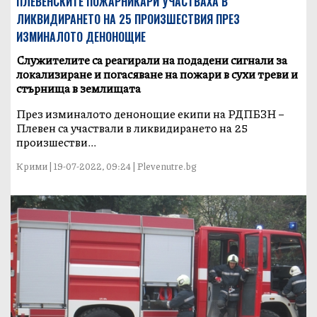
ПЛЕВЕНСКИТЕ ПОЖАРНИКАРИ УЧАСТВАХА В
ЛИКВИДИРАНЕТО НА 25 ПРОИЗШЕСТВИЯ ПРЕЗ
ИЗМИНАЛОТО ДЕНОНОЩИЕ
Служителите са реагирали на подадени сигнали за
локализиране и погасяване на пожари в сухи треви и
стърнища в землищата
През изминалото денонощие екипи на РДПБЗН –
Плевен са участвали в ликвидирането на 25
произшестви...
Крими | 19-07-2022, 09:24 | Plevenutre.bg