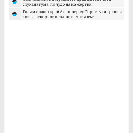
спукана гума, по чудо няма жертви
Голям пожар край Асеновград: Горят сухи треви и
лозя, затвориха околовръстния път