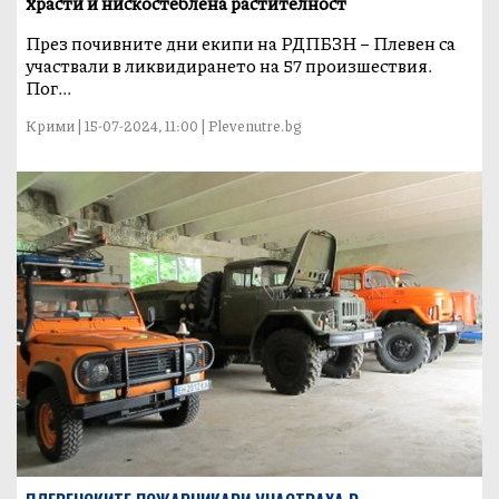
храсти и нискостеблена растителност
През почивните дни екипи на РДПБЗН – Плевен са
участвали в ликвидирането на 57 произшествия.
Пог...
Крими | 15-07-2024, 11:00 | Plevenutre.bg