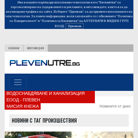
Ние и нашите партньори използваме технологии като “Бисквитки” за
персонализиране на съдържанието и рекламите, които виждате, както и за да
анализираме трафика на сайта. Изберете “Приемам”, за да приемете използването на
тези технологии. За повече информация, моля запознайте се с обновените
“Политика
за Поверителност”
и
“Политика за Бисквитки”
на АЛТЕРНАТИВ МЕДИЯ ГРУП
ЕООД.
Приемам
НОВИНИ
МУЛТИМЕДИЯ
ВОДОСНАБДЯВАНЕ И КАНАЛИЗАЦИЯ
ЕООД - ПЛЕВЕН
МИСИЯ КНЕЖА
Новините от днес
НОВИНИ С ТАГ ПРОИЗШЕСТВИЯ