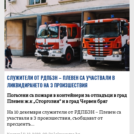
СЛУЖИТЕЛИ ОТ РДПБЗН – ПЛЕВЕН СА УЧАСТВАЛИ В
ЛИКВИДИРАНЕТО НА 3 ПРОИЗШЕСТВИЯ
Погасени са пожари в контейнери за отпадъци в град
Плевен ж.к „Сторгозия“ и в град Червен бряг
На 10 декември служители от РДПБЗН – Плевен са
участвали в 3 произшествия, съобщават от
пресцентъ...
Крими | 11-12-2018, 09:34 | plevenutre.bg