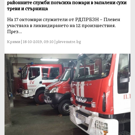
районните служби погасиха пожари в запалени сухи
треви и стърнища
На 17 октомври служители от РДПРБЗН – Плевен
участваха в ликвидирането на 12 произшествия.
През...
Крими | 18-10-2019, 09:10 | plevenutre.bg