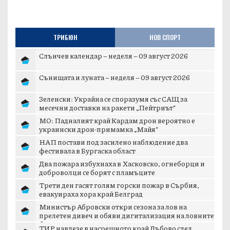
ТРИБЮН
НОВ СПОРТ
Слънчев календар – неделя – 09 август 2026
Сънищата и луната – неделя – 09 август 2026
Зеленски: Украйна се споразумя със САЩ за
месечни доставки на ракети „Пейтриът“
МО: Падналият край Кардам дрон вероятно е
украински дрон-примамка „Майя“
НАП постави под засилено наблюдение два
фестивала в Бургаска област
Два пожара избухнаха в Хасковско, огнеборци и
доброволци се борят с пламъците
Трети ден гасят голям горски пожар в Сърбия,
евакуираха хора край Белград
Министър Абровски откри сезона за лов на
прелетен дивеч и обяви дигитализация на ловните
б...
ТИР навлезе в насрещното край Дъбово след