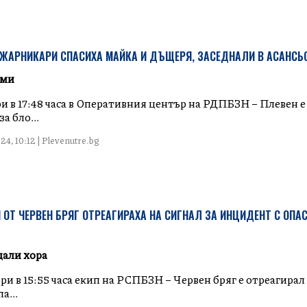
ОЖАРНИКАРИ СПАСИХА МАЙКА И ДЪЩЕРЯ, ЗАСЕДНАЛИ В АСАНСЬ
ими
ри в 17:48 часа в Оперативния център на РДПБЗН – Плевен 
а бло...
24, 10:12 | Plevenutre.bg
ОТ ЧЕРВЕН БРЯГ ОТРЕАГИРАХА НА СИГНАЛ ЗА ИНЦИДЕНТ С ОПА
дали хора
и в 15:55 часа екип на РСПБЗН – Червен бряг е отреагирал 
а...