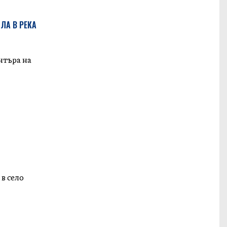
ЛА В РЕКА
нтъра на
в село