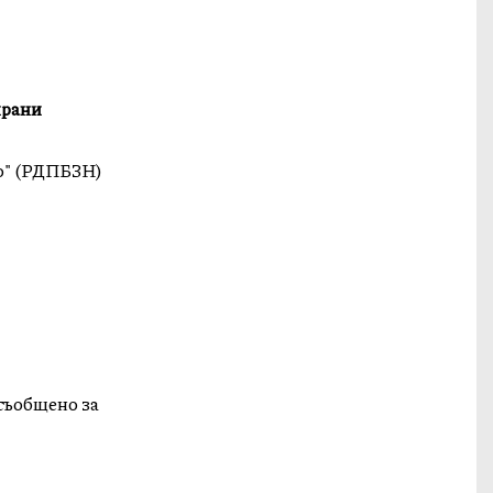
ирани
о" (РДПБЗН)
 съобщено за