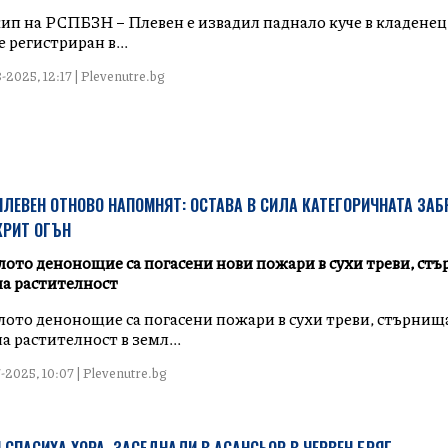
екип на РСПБЗН – Плевен е извадил паднало куче в кладенец
 регистриран в...
-2025, 12:17 | Plevenutre.bg
ПЛЕВЕН ОТНОВО НАПОМНЯТ: ОСТАВА В СИЛА КАТЕГОРИЧНАТА ЗАБ
КРИТ ОГЪН
ото денонощие са погасени нови пожари в сухи треви, ст
а растителност
ото денонощие са погасени пожари в сухи треви, стърнищ
 растителност в земл...
-2025, 10:07 | Plevenutre.bg