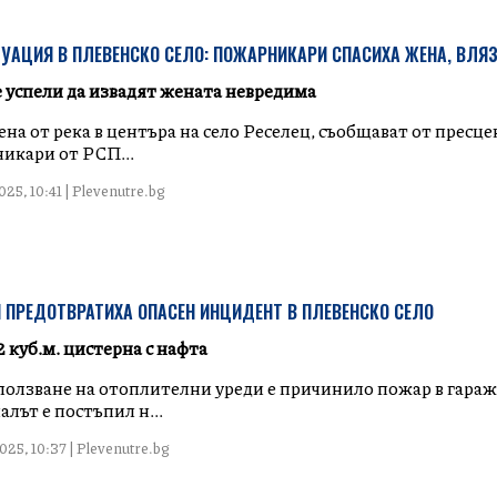
УАЦИЯ В ПЛЕВЕНСКО СЕЛО: ПОЖАРНИКАРИ СПАСИХА ЖЕНА, ВЛЯЗ
успели да извадят жената невредима
на от река в центъра на село Реселец, съобщават от пресце
икари от РСП...
25, 10:41 | Plevenutre.bg
ПРЕДОТВРАТИХА ОПАСЕН ИНЦИДЕНТ В ПЛЕВЕНСКО СЕЛО
2 куб.м. цистерна с нафта
олзване на отоплителни уреди е причинило пожар в гараж 
лът е постъпил н...
25, 10:37 | Plevenutre.bg