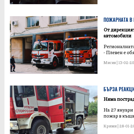
ПОЖАРНАТА В
От дирекцият
автомобили
Регионалната
- Плевен е об
Мисия | 13-02-202
БЪРЗА РЕАКЦИ
Няма постра
На 27 януари
пожар в къща 
Крими | 28-01-20