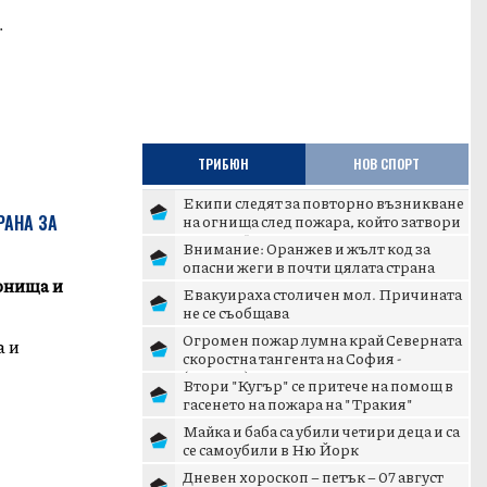
.
ТРИБЮН
НОВ СПОРТ
Екипи следят за повторно възникване
на огнища след пожара, който затвори
РАНА ЗА
„Тракия“
Внимание: Оранжев и жълт код за
опасни жеги в почти цялата страна
ърнища и
Евакуираха столичен мол. Причината
не се съобщава
Огромен пожар лумна край Северната
а и
скоростна тангента на София -
(ВИДЕО)
Втори "Кугър" се притече на помощ в
гасенето на пожара на "Тракия"
Майка и баба са убили четири деца и са
се самоубили в Ню Йорк
Дневен хороскоп – петък – 07 август