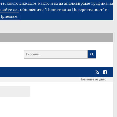
е, които виждате, както и за да анализираме трафика на
знайте се с обновените
“Политика за Поверителност”
и
Приемам
Новините от днес