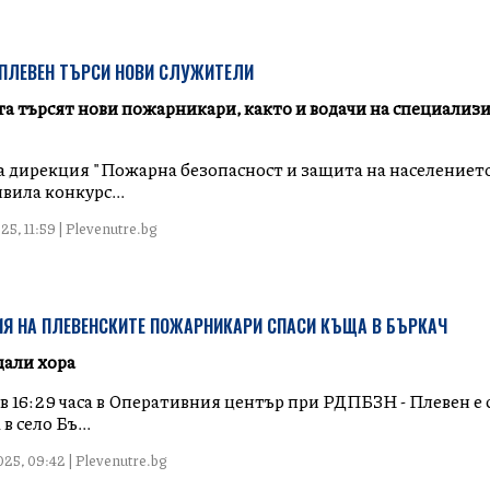
 ПЛЕВЕН ТЪРСИ НОВИ СЛУЖИТЕЛИ
а търсят нови пожарникари, както и водачи на специализ
 дирекция "Пожарна безопасност и защита на населениет
явила конкурс...
5, 11:59 | Plevenutre.bg
Я НА ПЛЕВЕНСКИТЕ ПОЖАРНИКАРИ СПАСИ КЪЩА В БЪРКАЧ
дали хора
 в 16:29 часа в Оперативния център при РДПБЗН - Плевен е
в село Бъ...
25, 09:42 | Plevenutre.bg