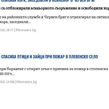
СПАСИХА ХОРА, ЗАСЕДНАЛИ В АСАНСЬОР В ЧЕРВЕН БРЯГ
са отблокирали асаньорното съоръжение и освободили хо
 на районната служба в Червен бряг е отреагирал на сигнал
хора, заседнали...
25, 18:17 | Plevenutre.bg
СПАСИХА ПТИЦИ И ЗАЙЦИ ПРИ ПОЖАР В ПЛЕВЕНСКО СЕЛО
ри боравене с открит огън е причина за пожар в стопанска
6:09 ч...
25, 13:58 | Plevenutre.bg