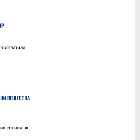
ОР
е постъпила
СНИ ВЕЩЕСТВА
на сигнал за