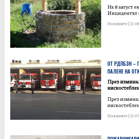
На 8 август 
Инцидентът е
Новините | 11-08
ОТ РДПБЗН – 
ПАЛЕНЕ НА ОТ
През изминал
нискостеблен
През изминал
нискостеблена
Новините | 11-07