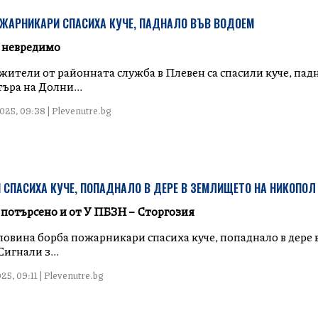
ЖАРНИКАРИ СПАСИХА КУЧЕ, ПАДНАЛО ВЪВ ВОДОЕМ
 невредимо
ужители от районната служба в Плевен са спасили куче, пад
ъра на Долни...
25, 09:38 | Plevenutre.bg
СПАСИХА КУЧЕ, ПОПАДНАЛО В ДЕРЕ В ЗЕМЛИЩЕТО НА НИКОПОЛ
 потърсено и от У ПБЗН – Сторгозия
оловина борба пожарникари спасиха куче, попаднало в дере
игнали з...
25, 09:11 | Plevenutre.bg