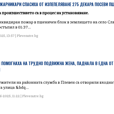
ЖАРНИКАРИ СПАСИХА ОТ ИЗПЕПЕЛЯВАНЕ 275 ДЕКАРА ПОСЕВИ П
 произшествието са в процес на установяване.
ликвидиран пожар в пшеничен блок в землището на село Сл
стъпил в 01:37...
25, 13:57 | Plevenutre.bg
ПОМОГНАХА НА ТРУДНО ПОДВИЖНА ЖЕНА, ПАДНАЛА В ЕДНА ОТ 
И
ужители на районната служба в Плевен са отворили входнат
а улица &bdq...
-2025, 11:22 | Plevenutre.bg