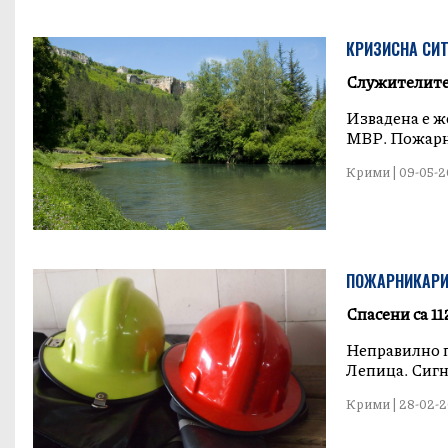
КРИЗИСНА СИТ
Служителите 
Извадена е же
МВР. Пожарн
Крими | 09-05-20
ПОЖАРНИКАРИ 
Спасени са 11
Неправилно п
Лепица. Сигна
Крими | 28-02-20