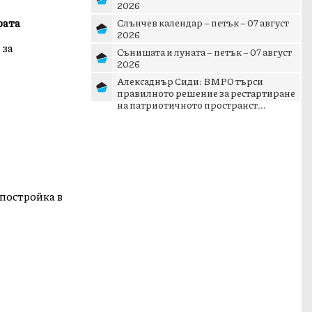
2026
рата
Слънчев календар – петък – 07 август
2026
 за
Сънищата и луната – петък – 07 август
2026
Алексаднър Сиди: ВМРО търси
правилното решение за рестартиране
на патриотичното пространст...
 постройка в