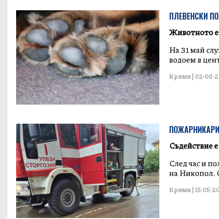
ПЛЕВЕНСКИ ПО
Животното е
На 31 май сл
водоем в цент
Крими | 02-06-20
ПОЖАРНИКАРИ 
Съдействие е
След час и п
на Никопол. С
Крими | 15-05-20