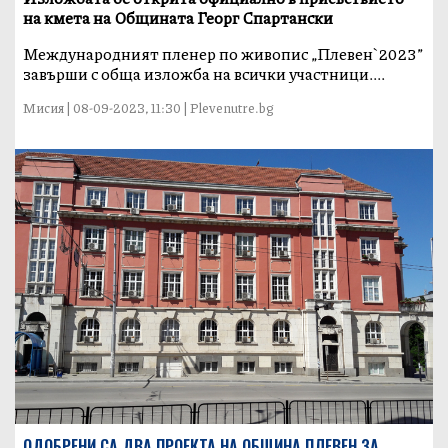
на кмета на Общината Георг Спартански
Международният пленер по живопис „Плевен`2023”
завърши с обща изложба на всички участници....
Мисия | 08-09-2023, 11:30 | Plevenutre.bg
ОДОБРЕНИ СА ДВА ПРОЕКТА НА ОБЩИНА ПЛЕВЕН ЗА