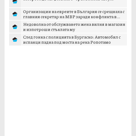
Организации на евреите в България се срещнаха с
главния секретар на МВР заради конфликта в...
Недоволна от обслужването жена вилня в магазин
и изпотроши стъклата му
След гонка с полицията в Бургаско: Автомобил с
испанци падна под моста на река Ропотамо