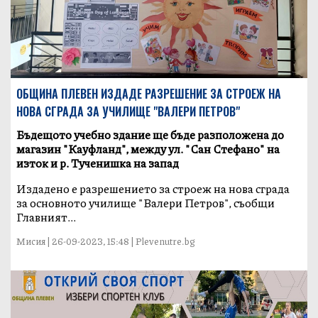
ОБЩИНА ПЛЕВЕН ИЗДАДЕ РАЗРЕШЕНИЕ ЗА СТРОЕЖ НА
НОВА СГРАДА ЗА УЧИЛИЩЕ "ВАЛЕРИ ПЕТРОВ"
Бъдещото учебно здание ще бъде разположена до
магазин "Кауфланд", между ул. "Сан Стефано" на
изток и р. Тученишка на запад
Издадено е разрешението за строеж на нова сграда
за основното училище "Валери Петров", съобщи
Главният...
Мисия | 26-09-2023, 15:48 | Plevenutre.bg