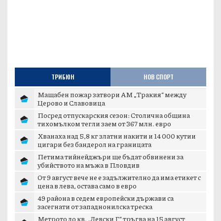
ТРИБЮН
НОВ СПОРТ
Мащабен пожар затвори АМ „Тракия“ между
Церово и Славовица
Посред отпускарския сезон: Столична община
тихомълком тегли заем от 367 млн. евро
Хванаха над 5,8 кг златни накити и 14 000 кутии
цигари без бандерол на границата
Петима тийнейджъри ще бъдат обвинени за
убийството на мъжа в Пловдив
От 9 август вече не е задължително да има етикет с
цена в лева, остава само в евро
49 района в седем европейски държави са
засегнати от западнонилска треска
Метрото до кв. „Левски Г“ тръгва на 15 август