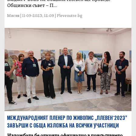
Общински съвет – П...
Мисия | 11-09-2023, 12:09 | Plevenutre.bg
МЕЖДУНАРОДНИЯТ ПЛЕНЕР ПО ЖИВОПИС „ПЛЕВЕН`2023”
ЗАВЪРШИ С ОБЩА ИЗЛОЖБА НА ВСИЧКИ УЧАСТНИЦИ
Изложбата бе открита официално в присъствието