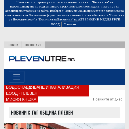
Ние и нашите партньори използваме технологии като “Бисквитки” за
персонализиране на съдържанието и рекламите, които виждате, както и за да
анализираме трафика на сайта. Изберете “Приемам”, за да приемете използването на
тези технологии. За повече информация, моля запознайте се с обновените
“Политика
за Поверителност”
и
“Политика за Бисквитки”
на АЛТЕРНАТИВ МЕДИЯ ГРУП
ЕООД.
Приемам
НОВИНИ
МУЛТИМЕДИЯ
ВОДОСНАБДЯВАНЕ И КАНАЛИЗАЦИЯ
ЕООД - ПЛЕВЕН
МИСИЯ КНЕЖА
Новините от днес
НОВИНИ С ТАГ ОБЩИНА ПЛЕВЕН