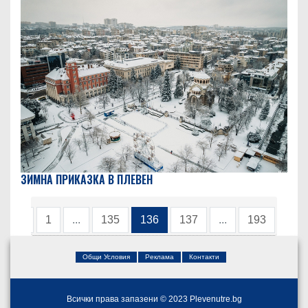
ЗИМНА ПРИКАЗКА В ПЛЕВЕН
‹
1
...
135
136
137
...
193
›
Общи Условия
Реклама
Контакти
Всички права запазени © 2023 Plevenutre.bg