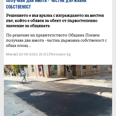
ПОЛУЧАВА ДВА ИМОТА - ЧАСТНА ДЪРЖАВНА
СОБСТВЕНОСТ
Решението е във връзка с изграждането на местен
път, който е обявен за обект от първостепенно
значение за общината
По решение на правителството Община Плевен
получава два имота - частна държавна собственост с
обща площ...
Мисия | 20-09-2023, 15:01 | Plevenutre.bg