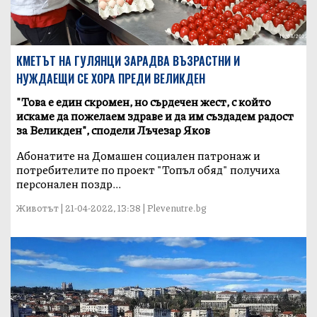
КМЕТЪТ НА ГУЛЯНЦИ ЗАРАДВА ВЪЗРАСТНИ И
НУЖДАЕЩИ СЕ ХОРА ПРЕДИ ВЕЛИКДЕН
"Това е един скромен, но сърдечен жест, с който
искаме да пожелаем здраве и да им създадем радост
за Великден", сподели Лъчезар Яков
Абонатите на Домашен социален патронаж и
потребителите по проект "Топъл обяд" получиха
персонален поздр...
Животът | 21-04-2022, 13:38 | Plevenutre.bg