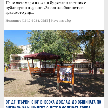
На 12 октомври 1882 г. в Държавен вестник е
публикуван първият „Закон за общините и
градското упр...
Новините | 12-10-2024, 05:55 | Plevenutre.bg
ОТ ДГ "ПЪРВИ ЮНИ" ВНЕСОХА ДОКЛАД ДО ОБЩИНАТА ПО
СИГНАЛА ЗА ИНЦИДЕНТ С ДЕТЕ В ЯСЛЕНАТА ГРУПА