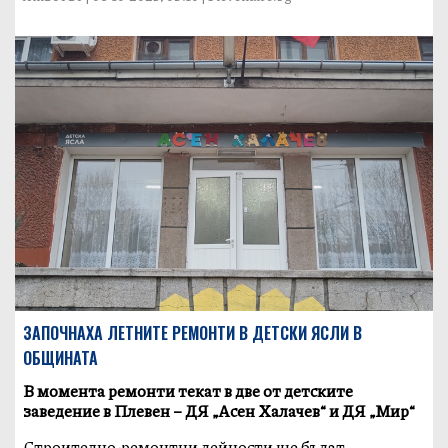
ЗАПОЧНАХА ЛЕТНИТЕ РЕМОНТИ В ДЕТСКИ ЯСЛИ В
ОБЩИНАТА
В момента ремонти текат в две от детските
заведение в Плевен – ДЯ „Асен Халачев“ и ДЯ „Мир“
Строително-ремонтни дейности ще бъдат