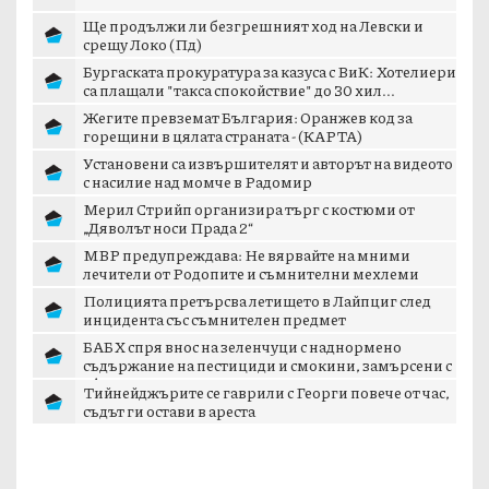
Ще продължи ли безгрешният ход на Левски и
срещу Локо (Пд)
Бургаската прокуратура за казуса с ВиК: Хотелиери
са плащали "такса спокойствие" до 30 хил...
Жегите превземат България: Оранжев код за
горещини в цялата страната - (КАРТА)
Установени са извършителят и авторът на видеото
с насилие над момче в Радомир
Мерил Стрийп организира търг с костюми от
„Дяволът носи Прада 2“
МВР предупреждава: Не вярвайте на мними
лечители от Родопите и съмнителни мехлеми
Полицията претърсва летището в Лайпциг след
инцидента със съмнителен предмет
БАБХ спря внос на зеленчуци с наднормено
съдържание на пестициди и смокини, замърсени с
аф...
Тийнейджърите се гаврили с Георги повече от час,
съдът ги остави в ареста