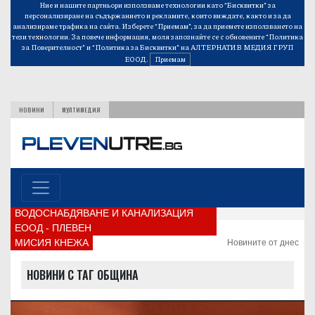
Ние и нашите партньори използваме технологии като “Бисквитки” за
персонализиране на съдържанието и рекламите, които виждате, както и за да
анализираме трафика на сайта. Изберете “Приемам”, за да приемете използването на
тези технологии. За повече информация, моля запознайте се с обновените
“Политика
за Поверителност”
и
“Политика за Бисквитки”
на АЛТЕРНАТИВ МЕДИЯ ГРУП
ЕООД.
Приемам
НОВИНИ
МУЛТИМЕДИЯ
ВОДОСНАБДЯВАНЕ И КАНАЛИЗАЦИЯ
ЕООД - ПЛЕВЕН
МИСИЯ КНЕЖА
Новините от днес
НОВИНИ С ТАГ ОБЩИНА