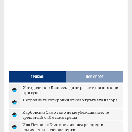
ТРИБЮН
НОВ СПОРТ
Хага даде тон: Бизнесът да не разчита на помощи
при суша
Петролните котировки отново тръгнаха нагоре
Карбовски: Само едно не ме убеждавайте, че
срещата 15 с 40 е само среща
Ива Петрова: България изнася рекордни
количества електроенергия