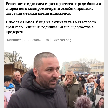
Решението идва след серия протести заради бавни и
според него компрометирани съдебни процеси,
свързани с тежки пътни инциденти
Николай Попов, баща на загиналата в катастрофа
край село Телиш 12-годишна Сияна, ще участва в
предсрочн...
Новините | 01-03-2026, 18:40 | Plevenutre.bg