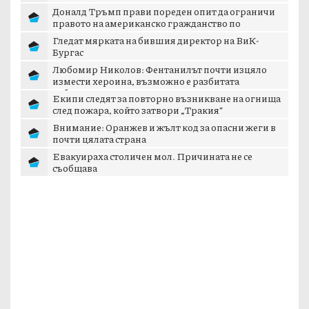
Доналд Тръмп прави пореден опит да ограничи
правото на американско гражданство по
рождение
Гледат мярката на бившия директор на ВиК-
Бургас
Любомир Николов: Фентанилът почти изцяло
измести хероина, възможно е разбитата
лаборатория...
Екипи следят за повторно възникване на огнища
след пожара, който затвори „Тракия“
Внимание: Оранжев и жълт код за опасни жеги в
почти цялата страна
Евакуираха столичен мол. Причината не се
съобщава