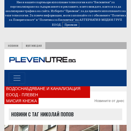
Ние и нашите партньори използваме технологии като “Бисквитки” за
персонализиране на съдържанието и рекламите, които виждате, както и за да
анализираме трафика на сайта. Изберете “Приемам”, за да приемете използването на
тези технологии. За повече информация, моля запознайте се с обновените
“Политика
за Поверителност”
и
“Политика за Бисквитки”
на АЛТЕРНАТИВ МЕДИЯ ГРУП
ЕООД.
Приемам
НОВИНИ
МУЛТИМЕДИЯ
ВОДОСНАБДЯВАНЕ И КАНАЛИЗАЦИЯ
ЕООД - ПЛЕВЕН
МИСИЯ КНЕЖА
Новините от днес
НОВИНИ С ТАГ НИКОЛАЙ ПОПОВ