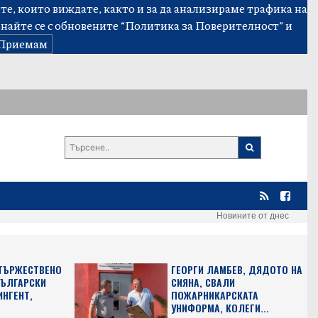
е, които виждате, както и за да анализираме трафика на
знайте се с обновените
“Политика за Поверителност”
и
Приемам
Новините от днес
 ТЪРЖЕСТВЕНО
ГЕОРГИ ЛАМБЕВ, ДЯДОТО НА
БЪЛГАРСКИ
СИЯНА, СВАЛИ
ИНГЕНТ,
ПОЖАРНИКАРСКАТА
УНИФОРМА, КОЛЕГИ...