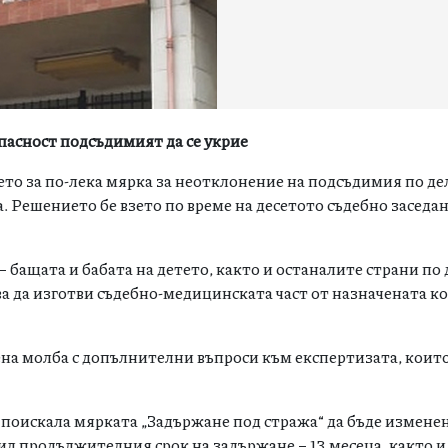
пасност подсъдимият да се укрие
ето за по-лека мярка за неотклонение на подсъдимия по де
 Решението бе взето по време на десетото съдебно заседан
 бащата и бабата на детето, както и останалите страни по 
ва да изготви съдебно-медицинската част от назначената 
на молба с допълнителни въпроси към експертизата, които
 поискала мярката „Задържане под стража“ да бъде изменен
ил продължителния срок на задържане – 13 месеца, както и