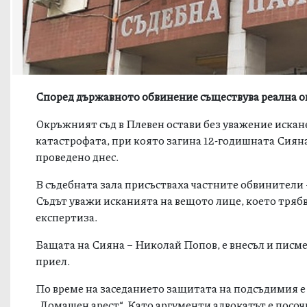
Според държавното обвинение съществува реална о
Окръжният съд в
Плевен
остави без уважение искан
катастрофата, при която загина 12-годишната Сияна.
проведено днес.
В съдебната зала присъстваха частните обвинители –
Съдът уважи исканията на вещото лице, което тряб
експертиза.
Бащата на Сияна – Николай Попов, е внесъл и писме
приел.
По време на заседанието защитата на подсъдимия е
„Домашен арест“. Като аргументи адвокатът е посоч