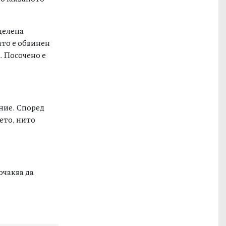
делена
ато е обвинен
. Посочено е
ение. Според
ето, нито
очаква да