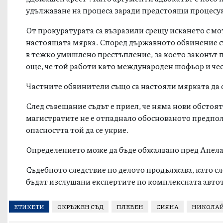
удължаване на процеса заради предстоящи процесу
От прокуратурата са възразили срещу искането с мо
настоящата мярка. Според държавното обвинение съ
в тежко умишлено престъпление, за което законът п
още, че той работи като международен шофьор и чес
Частните обвинители също са настояли мярката да 
След съвещание съдът е приел, че няма нови обстоя
магистратите не е отпаднало обоснованото предпо
опасността той да се укрие.
Определението може да бъде обжалвано пред Апела
Съдебното следствие по делото продължава, като сле
бъдат изслушани експертите по комплексната авто
ЕТИКЕТИ
ОКРЪЖЕН СЪД
ПЛЕВЕН
СИЯНА
НИКОЛАЙ