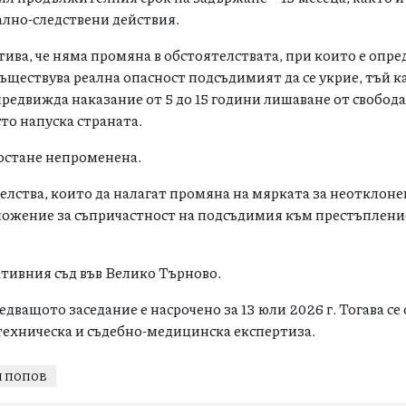
ално-следствени действия.
тива, че няма промяна в обстоятелствата, при които е опре
ществува реална опасност подсъдимият да се укрие, тъй к
редвижда наказание от 5 до 15 години лишаване от свобода
то напуска страната.
остане непроменена.
телства, които да налагат промяна на мярката за неотклон
ложение за съпричастност на подсъдимия към престъплени
тивния съд във
Велико Търново
.
дващото заседание е насрочено за 13 юли 2026 г. Тогава се 
техническа и съдебно-медицинска експертиза.
 ПОПОВ