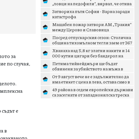
„ловци на педофили“, вярвал, че отива
на среща с 15-годишн...
Затвориха пътя София - Варна заради
катастрофа
Мащабен пожар затвори АМ „Тракия“
между Церово и Славовица
Посред отпускарския сезон: Столична
община тихомълком тегли заем от 367
млн. евро
Хванаха над 5,8 кг златни накити и 14
лото за
000 кутии цигари без бандерол на
границата
ие по случая,
Петима тийнейджъри ще бъдат
обвинени за убийството на мъжа в
Пловдив
От 9 август вече не е задължително да
има етикет с цена в лева, остава само в
делото.
евро
49 района в седем европейски държави
комплексна
са засегнати от западнонилска треска
 съдът е
а в
 очакваното