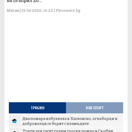
на 19 април 20...
Мисия | 01-04-2026, 10:23 | Plevenutre.bg
ТРИБЮН
НОВ СПОРТ
Два пожара избухнаха в Хасковско, огнеборци и
доброволци се борят с пламъците
Трети ден гасят голям горски пожар в Сърбия,