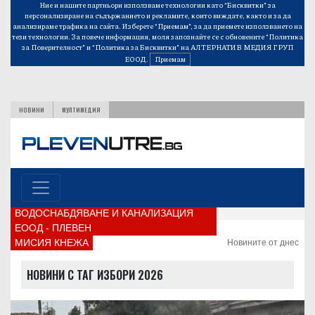
Ние и нашите партньори използваме технологии като “Бисквитки” за
персонализиране на съдържанието и рекламите, които виждате, както и за да
анализираме трафика на сайта. Изберете “Приемам”, за да приемете използването на
тези технологии. За повече информация, моля запознайте се с обновените
“Политика
за Поверителност”
и
“Политика за Бисквитки”
на АЛТЕРНАТИВ МЕДИЯ ГРУП
ЕООД.
Приемам
НОВИНИ
МУЛТИМЕДИЯ
ВОДОСНАБДЯВАНЕ И КАНАЛИЗАЦИЯ
ЕООД - ПЛЕВЕН
МИСИЯ КНЕЖА
Новините от днес
НОВИНИ С ТАГ ИЗБОРИ 2026