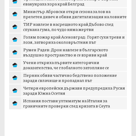
евакуираха хора край Белград
Министър Абровски откри сезона за лов на
прелетен дивеч и обяви дигитализация на ловните
б...
ТИР навлезе в насрещното край Дъбово след
спукана гума, по чудо няма жертви
Голям пожар край Асеновград: Горят сухи треви и
лозя, затвориха околовръстния път
Румен Радев: Дрон навлезе в българското
въздушно пространство и се взриви край
границата с...
Учени откриха първите категорични
доказателства, че глобалното затопляне се
ускорява
Перник обяви частично бедствено положение
заради свлачище и пропаднал път
Четири европейски държави предупредиха Русия
заради Южна Осетия
Испания постави ултиматум на Италия за
граничните проверки след кризата в Сеута