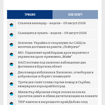
ТРИБЮН
НОВ СПОРТ
Слънчев календар – неделя – 09 август 2026
Сънищата и луната – неделя – 09 август 2026
Зеленски: Украйна се споразумя със САЩ за
месечни доставки на ракети „Пейтриът“
МО: Падналият край Кардам дрон вероятно е
украински дрон-примамка „Майя“
НАП постави под засилено наблюдение два
фестивала в Бургаска област
Два пожара избухнаха в Хасковско, огнеборци и
доброволци се борят с пламъците
Трети ден гасят голям горски пожар в Сърбия,
евакуираха хора край Белград
Министър Абровски откри сезона за лов на
прелетен дивеч и обяви дигитализация на ловните
б...
ТИР навлезе в насрещното край Дъбово след