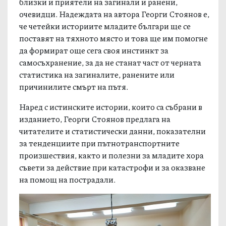
близки и приятели на загинали и ранени,
очевидци. Надеждата на автора Георги Стоянов е,
че четейки историите младите българи ще се
поставят на тяхното място и това ще им помогне
да формират още сега своя инстинкт за
самосъхранение, за да не станат част от черната
статистика на загиналите, ранените или
причинилите смърт на пътя.
Наред с истинските истории, които са събрани в
изданието, Георги Стоянов предлага на
читателите и статистически данни, показателни
за тенденциите при пътнотранспортните
произшествия, както и полезни за младите хора
съвети за действие при катастрофи и за оказване
на помощ на пострадали.