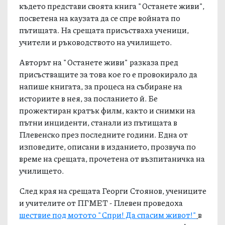
където представи своята книга "Останете живи",
посветена на каузата да се спре войната по
пътищата. На срещата присъстваха ученици,
учители и ръководството на училището.
Авторът на "Останете живи" разказа пред
присъстващите за това кое го е провокирало да
напише книгата, за процеса на събиране на
историите в нея, за посланието й. Бе
прожектиран кратък филм, както и снимки на
пътни инциденти, станали из пътищата в
Плевенско през последните години.
Една от
изповедите, описани в изданието, прозвуча по
време на срещата, прочетена от възпитаничка на
училището.
След края на срещата Георги Стоянов, учениците
и учителите от ПГМЕТ - Плевен проведоха
шествие под мотото "Спри! Да спасим живот!"
в