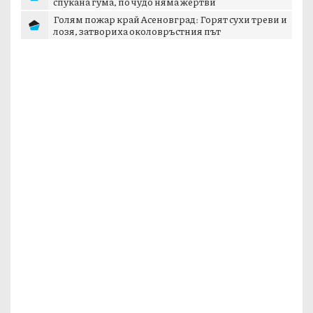
спукана гума, по чудо няма жертви
Голям пожар край Асеновград: Горят сухи треви и
лозя, затвориха околовръстния път