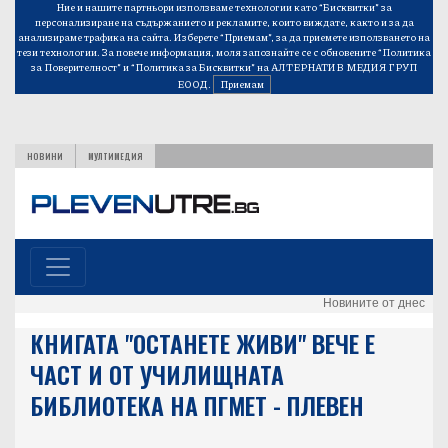
Ние и нашите партньори използваме технологии като “Бисквитки” за
персонализиране на съдържанието и рекламите, които виждате, както и за да
анализираме трафика на сайта. Изберете “Приемам”, за да приемете използването на
тези технологии. За повече информация, моля запознайте се с обновените
“Политика
за Поверителност”
и
“Политика за Бисквитки”
на АЛТЕРНАТИВ МЕДИЯ ГРУП
ЕООД.
Приемам
НОВИНИ
МУЛТИМЕДИЯ
Новините от днес
КНИГАТА "ОСТАНЕТЕ ЖИВИ" ВЕЧЕ Е
ЧАСТ И ОТ УЧИЛИЩНАТА
БИБЛИОТЕКА НА ПГМЕТ - ПЛЕВЕН