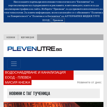
Ние и нашите партньори използваме технологии като “Бисквитки” за
персонализиране на съдържанието и рекламите, които виждате, както и за да
анализираме трафика на сайта. Изберете “Приемам”, за да приемете използването на
тези технологии. За повече информация, моля запознайте се с обновените
“Политика
за Поверителност”
и
“Политика за Бисквитки”
на АЛТЕРНАТИВ МЕДИЯ ГРУП
ЕООД.
Приемам
НОВИНИ
МУЛТИМЕДИЯ
ВОДОСНАБДЯВАНЕ И КАНАЛИЗАЦИЯ
ЕООД - ПЛЕВЕН
МИСИЯ КНЕЖА
Новините от днес
НОВИНИ С ТАГ ТУЧЕНИЦА