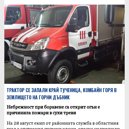
ТРАКТОР СЕ ЗАПАЛИ КРАЙ ТУЧЕНИЦА, КОМБАЙН ГОРЯ В
ЗЕМЛИЩЕТО НА ГОРНИ ДЪБНИК
Небрежност при боравене са открит огън е
причинила пожари в сухи треви
На 28 август екип от районната служба в областния
град е отстранил счупени клони, опасно надвиснали