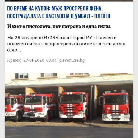
ПО ВРЕМЕ НА КУПОН: МЪЖ ПРОСТРЕЛЯ ЖЕНА,
ПОСТРАДАЛАТА Е НАСТАНЕНА В УМБАЛ - ПЛЕВЕН
Иззет е пистолета, пет патрона и една гилза
На 26 януари в 04:25 часа в Първо РУ - Плевен е
получен сигнал за простреляно лице в частен дом в
село...
Крими | 27-01-2020, 09:44 | plevenutre.bg