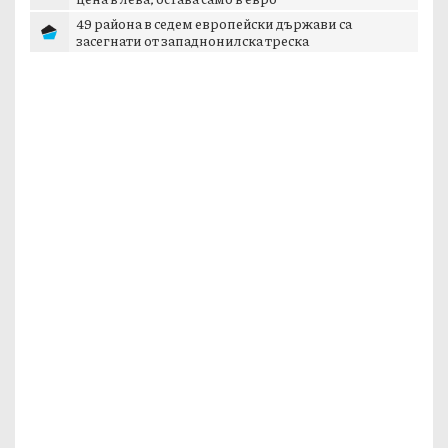
49 района в седем европейски държави са
засегнати от западнонилска треска