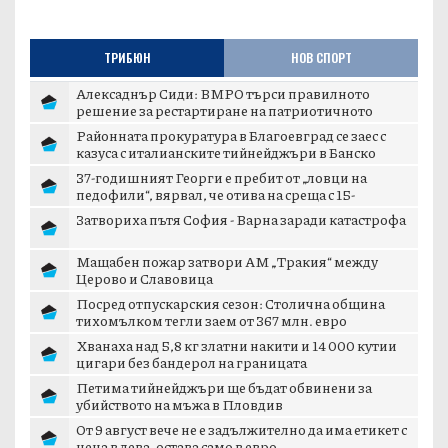
ТРИБЮН
НОВ СПОРТ
Алексаднър Сиди: ВМРО търси правилното
решение за рестартиране на патриотичното
пространст...
Районната прокуратура в Благоевград се заес с
казуса с италианските тийнейджъри в Банско
37-годишният Георги е пребит от „ловци на
педофили“, вярвал, че отива на среща с 15-
годишн...
Затвориха пътя София - Варна заради катастрофа
Мащабен пожар затвори АМ „Тракия“ между
Церово и Славовица
Посред отпускарския сезон: Столична община
тихомълком тегли заем от 367 млн. евро
Хванаха над 5,8 кг златни накити и 14 000 кутии
цигари без бандерол на границата
Петима тийнейджъри ще бъдат обвинени за
убийството на мъжа в Пловдив
От 9 август вече не е задължително да има етикет с
цена в лева, остава само в евро