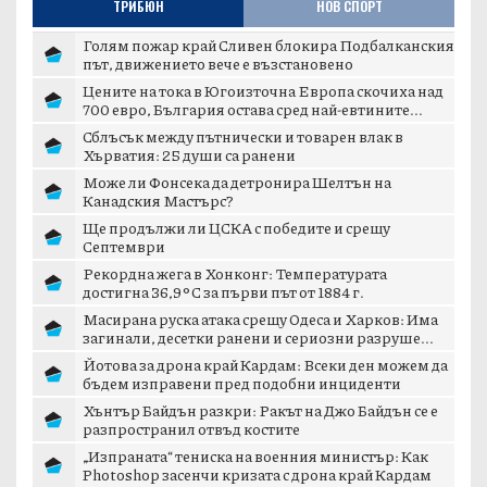
ТРИБЮН
НОВ СПОРТ
Голям пожар край Сливен блокира Подбалканския
път, движението вече е възстановено
Цените на тока в Югоизточна Европа скочиха над
700 евро, България остава сред най-евтините...
Сблъсък между пътнически и товарен влак в
Хърватия: 25 души са ранени
Може ли Фонсека да детронира Шелтън на
Канадския Мастърс?
Ще продължи ли ЦСКА с победите и срещу
Септември
Рекордна жега в Хонконг: Температурата
достигна 36,9°C за първи път от 1884 г.
Масирана руска атака срещу Одеса и Харков: Има
загинали, десетки ранени и сериозни разруше...
Йотова за дрона край Кардам: Всеки ден можем да
бъдем изправени пред подобни инциденти
Хънтър Байдън разкри: Ракът на Джо Байдън се е
разпространил отвъд костите
„Изпраната“ тениска на военния министър: Как
Photoshop засенчи кризата с дрона край Кардам