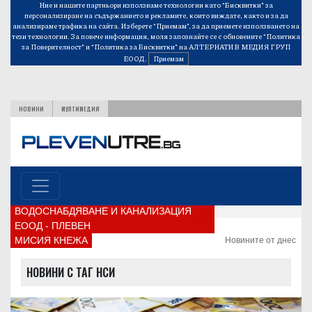
Ние и нашите партньори използваме технологии като “Бисквитки” за
персонализиране на съдържанието и рекламите, които виждате, както и за да
анализираме трафика на сайта. Изберете “Приемам”, за да приемете използването на
тези технологии. За повече информация, моля запознайте се с обновените
“Политика
за Поверителност”
и
“Политика за Бисквитки”
на АЛТЕРНАТИВ МЕДИЯ ГРУП
ЕООД.
Приемам
НОВИНИ
МУЛТИМЕДИЯ
ВОДОСНАБДЯВАНЕ И КАНАЛИЗАЦИЯ
ЕООД - ПЛЕВЕН
МИСИЯ КНЕЖА
Новините от днес
НОВИНИ С ТАГ НСИ