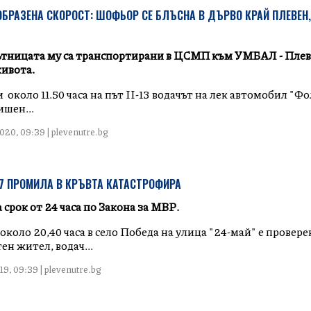
БРАЗЕНА СКОРОСТ: ШОФЬОР СЕ БЛЪСНА В ДЪРВО КРАЙ ПЛЕВЕН
ътницата му са транспортирани в ЦСМП към УМБАЛ - Плев
живота.
 около 11.50 часа на път II-13 водачът на лек автомобил "Ф
ишен...
20, 09:39 | plevenutre.bg
7 ПРОМИЛА В КРЪВТА КАТАСТРОФИРА
 срок от 24 часа по Закона за МВР.
около 20,40 часа в село Победа на улица "24-май" е провере
ен жител, водач...
19, 09:39 | plevenutre.bg