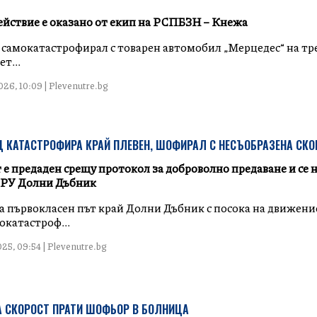
ействие е оказано от екип на РСПБЗН – Кнежа
 самокатастрофирал с товарен автомобил „Мерцедес“ на тр
т...
26, 10:09 | Plevenutre.bg
 КАТАСТРОФИРА КРАЙ ПЛЕВЕН, ШОФИРАЛ С НЕСЪОБРАЗЕНА СКО
е предаден срещу протокол за доброволно предаване и се 
 РУ Долни Дъбник
 на първокласен път край Долни Дъбник с посока на движени
окатастроф...
25, 09:54 | Plevenutre.bg
А СКОРОСТ ПРАТИ ШОФЬОР В БОЛНИЦА