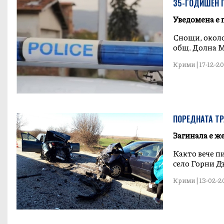
35-ГОДИШЕН П
Уведомена е 
Снощи, около 
общ. Долна М
Крими | 17-12-202
ПОРЕДНАТА ТР
Загинала е ж
Както вече пи
село Горни Дъ
Крими | 13-02-20