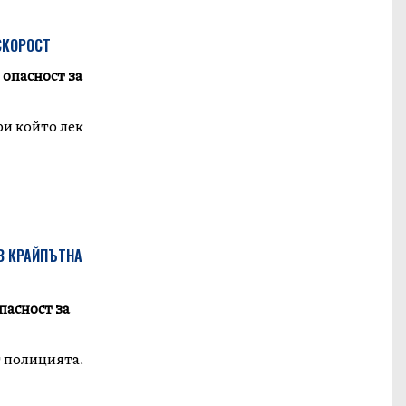
СКОРОСТ
 опасност за
при който лек
В КРАЙПЪТНА
пасност за
т полицията.