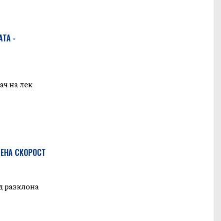
ТА -
ач на лек
ЗЕНА СКОРОСТ
ед разклона