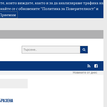
е, които виждате, както и за да анализираме трафика на
знайте се с обновените
“Политика за Поверителност”
и
Приемам
Новините от днес
БРАЗЕНА