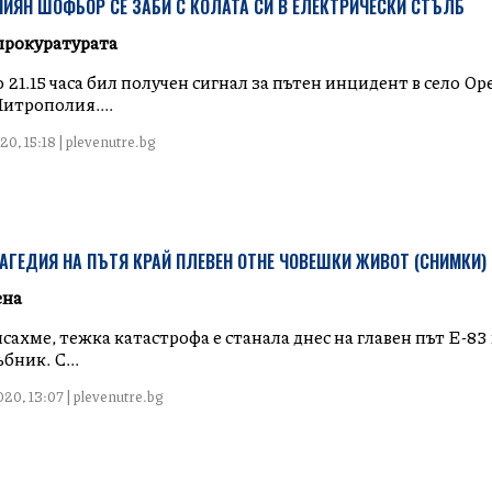
ИЯН ШОФЬОР СЕ ЗАБИ С КОЛАТА СИ В ЕЛЕКТРИЧЕСКИ СТЪЛБ
прокуратурата
21.15 часа бил получен сигнал за пътен инцидент в село Ор
итрополия....
0, 15:18 | plevenutre.bg
АГЕДИЯ НА ПЪТЯ КРАЙ ПЛЕВЕН ОТНЕ ЧОВЕШКИ ЖИВОТ (СНИМКИ)
ена
сахме, тежка катастрофа е станала днес на главен път Е-83 
бник. С...
20, 13:07 | plevenutre.bg