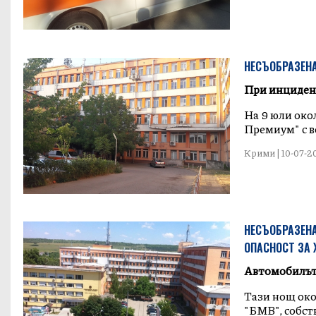
НЕСЪОБРАЗЕНА
При инциден
На 9 юли окол
Премиум" с во
Крими | 10-07-20
НЕСЪОБРАЗЕНА
ОПАСНОСТ ЗА
Автомобилът 
Тази нощ око
"БМВ", собств