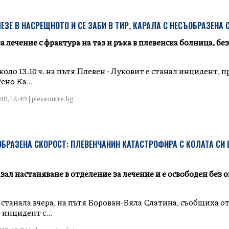
ЗЕ В НАСРЕЩНОТО И СЕ ЗАБИ В ТИР, КАРАЛА С НЕСЪОБРАЗЕНА 
а лечение с фрактура на таз и ръка в плевенска болница, без
коло 13.10 ч. на пътя Плевен - Луковит е станал инцидент, 
ено Ка...
9, 12:49 | plevenutre.bg
БРАЗЕНА СКОРОСТ: ПЛЕВЕНЧАНИН КАТАСТРОФИРА С КОЛАТА СИ 
ал настаняване в отделение за лечение и е освободен без о
 станала вчера, на пътя Борован-Бяла Слатина, съобщиха о
инцидeнт с...