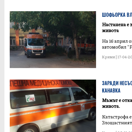
ШОФЬОРКА ВЛЕ
Настанена е з
живота
На 16 април о
автомобил "Р
Крими | 17-04-201
ЗАРАДИ НЕСЪО
КАНАВКА
Мъжът е отказ
живота.
Катастрофа е
Злощастният 