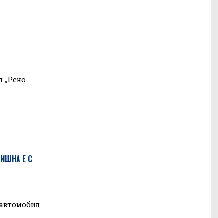
л „Рено
ИШНА Е С
к автомобил