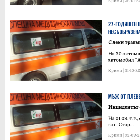
Крими | 26-01-20
27-ГОДИШЕН Ш
НЕСЪОБРАЗЕН
С леки травм
На 30 октомвр
автомобил "Ау
Крими | 31-10-201
МЪЖ ОТ ПЛЕВЕ
Инцидентът е
На 01.08. т.г
за с. Стар...
Крими | 02-08-20