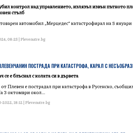
губил контрол над управлението, излязъл извън пътното пла
тонен стълб
 товарен автомобил „Мерцедес“ катастрофирал на 5 януари 
24, 08:25 | Plevenutre.bg
ЛЕВЕНЧАНИН ПОСТРАДА ПРИ КАТАСТРОФА, КАРАЛ С НЕСЪОБРАЗ
 се е блъснал с колата си в дървета
от Плевен е пострадал при катастрофа в Русенско, съобщи
а 3 октомври окол...
-2022, 18:12 | Plevenutre.bg