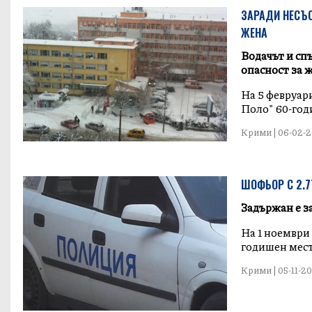
ЗАРАДИ НЕСЪО
ЖЕНА
Водачът и сп
опасност за 
На 5 февруари
Поло" 60-год
Крими | 06-02-20
ШОФЬОР С 2.7
Задържан е за
На 1 ноември 
годишен мест
Крими | 05-11-20