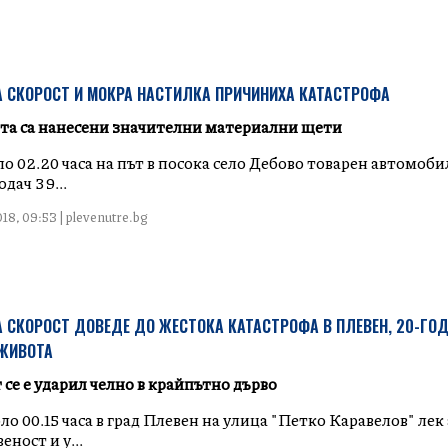
 СКОРОСТ И МОКРА НАСТИЛКА ПРИЧИНИХА КАТАСТРОФА
та са нанесени значителни материални щети
о 02.20 часа на път в посока село Дебово товарен автомоби
дач 39...
18, 09:53 | plevenutre.bg
 СКОРОСТ ДОВЕДЕ ДО ЖЕСТОКА КАТАСТРОФА В ПЛЕВЕН, 20-ГОД
 ЖИВОТА
се е ударил челно в крайпътно дърво
ло 00.15 часа в град Плевен на улица "Петко Каравелов" ле
еност и у...