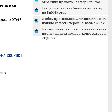
ограничи правото на американско
тно и се
гражданство по рождение
Гледат мярката на бившия директор
на ВиК-Бургас
Любомир Николов: Фентанилът почти
около 07:45
изцяло измести хероина, възможно е
разбитата лаборатория...
Екипи следят за повторно възникване
на огнища след пожара, който затвори
„Тракия“
ЕНА СКОРОСТ
ха от