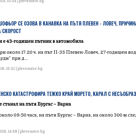
19, 10:54 | plevenutre.bg
ОФЬОР СЕ ОЗОВА В КАНАВКА НА ПЪТЯ ПЛЕВЕН - ЛОВЕЧ, ПРИЧИНА
А СКОРОСТ
и е 43-годишен пътник в автомобила
и около 17.20 ч. на път II-35 Плевен-Ловеч, 27-годишен вод
ди" при д...
8, 15:21 | plevenutre.bg
НСКО КАТАСТРОФИРА ТЕЖКО КРАЙ МОРЕТО, КАРАЛ С НЕСЪОБРА
 станал на пътя Бургас – Варна
., около 09:50 часа, на пътя Бургас – Варна, на около 300 м сл
18, 14:58 | plevenutre.bg