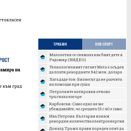
етокласен
ТРИБЮН
НОВ СПОРТ
Малолетни се снимаха как бият дете в
Радомир (ВИДЕО)
РОСТ
Технологичният гигант Meta е осъден
намира на
да плати рекордните 942 млн. долара
заради вредите вър...
Хага даде тон: Бизнесът да не разчита
на помощи при суша
е към град
Петролните котировки отново
тръгнаха нагоре
Карбовски: Само едно не ме
убеждавайте, че срещата 15 с 40 е само
среща
Ива Петрова: България изнася
рекордни количества електроенергия
Доналд Тръмп прави пореден опит да