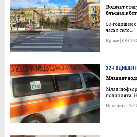
Водачът е за
блъснал в бе
60-годишен с
часа в село...
Крими | 08-01-20
22-ГОДИШЕН П
Младият водач
Млад шофьор 
полицията. Н
Новините | 04-10