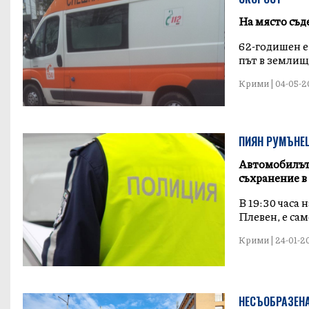
На място съд
62-годишен е
път в землище
Крими | 04-05-20
ПИЯН РУМЪНЕЦ
Автомобилът 
съхранение в
В 19:30 часа
Плевен, е сам
Крими | 24-01-20
НЕСЪОБРАЗЕН