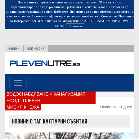
Ние и нашите партньори използваме технологии като “Бисквитки” за
персонализиране на съдържанието и рекламите, които виждате, както и за да
анализираме трафика на сайта. Изберете “Приемам”, за да приемете използването на
тези технологии. За повече информация, моля запознайте се с обновените
“Политика
за Поверителност”
и
“Политика за Бисквитки”
на АЛТЕРНАТИВ МЕДИЯ ГРУП
ЕООД.
Приемам
НОВИНИ
МУЛТИМЕДИЯ
ВОДОСНАБДЯВАНЕ И КАНАЛИЗАЦИЯ
ЕООД - ПЛЕВЕН
МИСИЯ КНЕЖА
Новините от днес
НОВИНИ С ТАГ КУЛТУРНИ СЪБИТИЯ