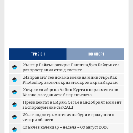
ТРИБЮН
НОВ СПОРТ
Хънтър Байдън разкри: Ракът на Джо Байдън се е
разпространил отвъд костите
„Изпраната“ тениска на военния министър: Как
Photoshop засенчи кризата с дрона край Кардам
Хвърлиха яйца по Албин Курти в парламента на
Косово, заседанието бе прекъснато
Президентът на Иран: Сега е най-добрият момент
за споразумение със САЩ
Жълт код за гръмотевични бури и градушки в
четири области
Слънчев календар – неделя – 09 август 2026