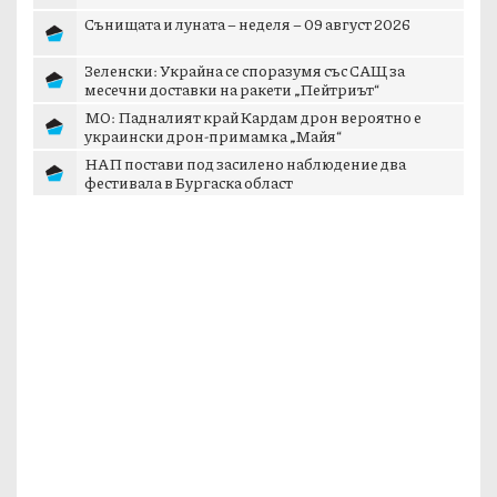
Сънищата и луната – неделя – 09 август 2026
Зеленски: Украйна се споразумя със САЩ за
месечни доставки на ракети „Пейтриът“
МО: Падналият край Кардам дрон вероятно е
украински дрон-примамка „Майя“
НАП постави под засилено наблюдение два
фестивала в Бургаска област