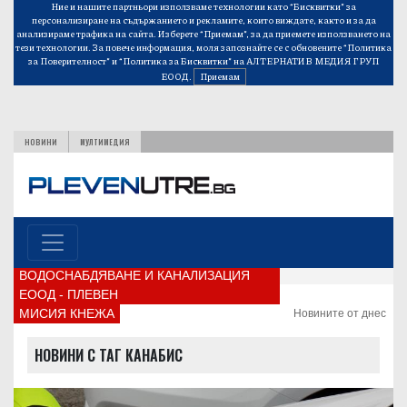
Ние и нашите партньори използваме технологии като “Бисквитки” за
персонализиране на съдържанието и рекламите, които виждате, както и за да
анализираме трафика на сайта. Изберете “Приемам”, за да приемете използването на
тези технологии. За повече информация, моля запознайте се с обновените
“Политика
за Поверителност”
и
“Политика за Бисквитки”
на АЛТЕРНАТИВ МЕДИЯ ГРУП
ЕООД.
Приемам
НОВИНИ
МУЛТИМЕДИЯ
ВОДОСНАБДЯВАНЕ И КАНАЛИЗАЦИЯ
ЕООД - ПЛЕВЕН
МИСИЯ КНЕЖА
Новините от днес
НОВИНИ С ТАГ КАНАБИС