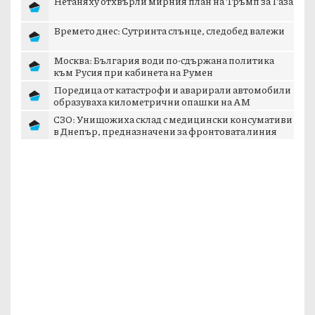
Нетаняху отхвърли мирния план на Тръмп за Газа
Времето днес: Сутринта слънце, следобед валежи
Москва: България води по-сдържана политика
към Русия при кабинета на Румен
Поредица от катастрофи и аварирали автомобили
образуваха километрични опашки на АМ
„Тракия...
СЗО: Унищожиха склад с медицински консумативи
в Днепър, предназначени за фронтовата линия