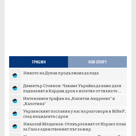
ТРИБЮН
НОВ СПОРТ
Нивото на Дунав продължава да пада
Димитър Стоянов: Чакаме Украйна да каже дали
падналият в Кардам дрон е излетял от тяхна те...
Интензивен трафик на „Капитан Андреево“ и
„Калотина“
Украинският посланик у нас на разговори в МВнР,
след инцидента с дрон
Николай Младенов: Отхвърленият от Израел план
за Газа е единственият път за мир