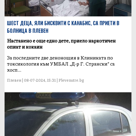
ШЕСТ ДЕЦА, ЯЛИ БИСКВИТИ С КАНАБИС, СА ПРИЕТИ В
БОЛНИЦА В ПЛЕВЕН
Настанено е още едно дете, приело наркотичен
опиат и кокаин
За последните две денонощия в Клиниката по
токсикология към УМБАЛ „Д-р Г. Странски“ са
хосп...
Плевен | 08-07-2024, 15:31 | Plevenutre.bg