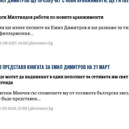
МИЛ ДИМИТРОВ ЩЕ ПРОЗВУЧАТ С НОВИ АРАНЖИМЕНТИ, ЩЕ ГИ ПЕЕ
рги Милтиядов работи по новите аранжименти
в ще изпее песните на Емил Димитров и ще разкаже за тях
филхармония...
-08-2017, 14:18 | plevenutre.bg
В ПРЕДСТАВЯ КНИГАТА ЗА ЕМИЛ ДИМИТРОВ НА 21 МАРТ
е могат да надникнат в един непознат за сетивата им свят
егенда
вгени Минчев със спомените му от голямата българска зве
бъде представен...
-03-2016, 10:58 | plevenutre.bg