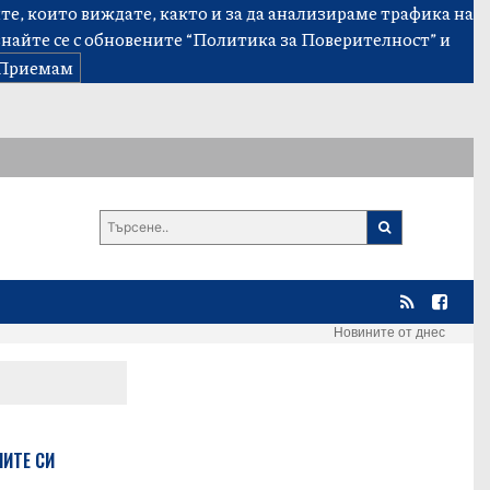
е, които виждате, както и за да анализираме трафика на
знайте се с обновените
“Политика за Поверителност”
и
Приемам
Новините от днес
НИТЕ СИ