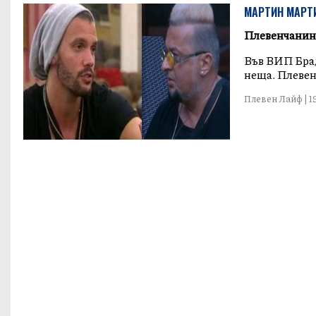
МАРТИН МАРТИ
Плевенчанинъ
Във ВИП Брад
неща. Плевен
Плевен Лайф | 19