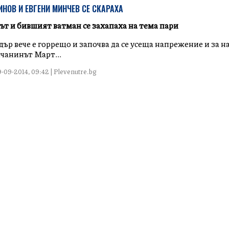
НОВ И ЕВГЕНИ МИНЧЕВ СЕ СКАРАХА
т и бившият ватман се захапаха на тема пари
ър вече е горрещо и започва да се усеща напрежение и за 
чанинът Март...
-09-2014, 09:42 | Plevenutre.bg