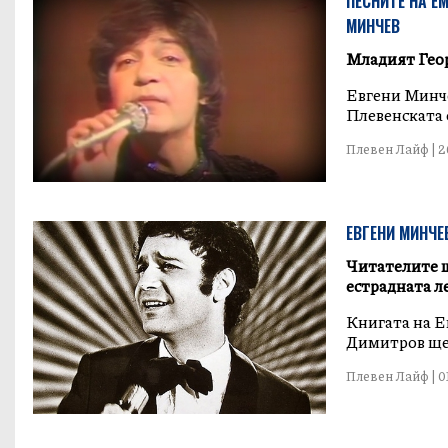
ПЕСНИТЕ НА Е
МИНЧЕВ
Младият Гео
Евгени Минче
Плевенската 
Плевен Лайф | 26
ЕВГЕНИ МИНЧЕ
Читателите щ
естрадната л
Книгата на Е
Димитров ще 
Плевен Лайф | 01