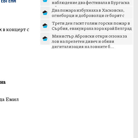
 ЕВГЕНИ
наблюдение два фестивала в Бургаска
област
Два пожара избухнаха в Хасковско,
огнеборци и доброволци се борят с
пламъците
Трети ден гасят голям горски пожар в
Сърбия, евакуираха хора край Белград
 в концерт с
Министър Абровски откри сезона за
лов на прелетен дивеч и обяви
дигитализация на ловните б...
 на
зда Емил