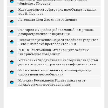
убийство в Пловдив
Кола самокатастрофира и се преобърна по капак
във В. Търново
Легендата Глен Хюз слиза от сцената
България и Украйна рабиха мащабна мрежа за
разпространение на наркотици
Високо напрежение: Израел възобнови ударите в
Ливан, въпреки преговорите в Рим
МВР в Банско обяви: Италианците са били с
"непристойно поведение"
Установиха "продължаващ неоторизиран достъп
до част от административните информационни
мре...
Климатичните промени карат пеперудите да
търсят нови местообитания
Костадин Костадинов: Радев е атакуван от
плажoвете от неговите депутати