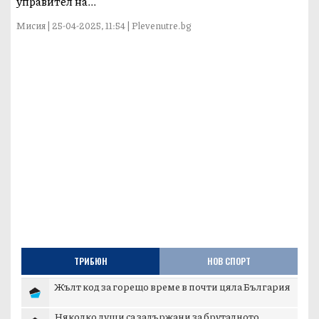
управител на...
Мисия | 25-04-2025, 11:54 | Plevenutre.bg
ТРИБЮН
НОВ СПОРТ
Жълт код за горещо време в почти цяла България
Няколко души са задържани за бруталното