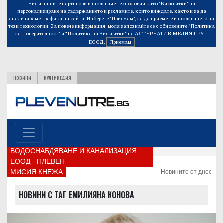
Ние и нашите партньори използваме технологии като “Бисквитки” за
персонализиране на съдържанието и рекламите, които виждате, както и за да
анализираме трафика на сайта. Изберете “Приемам”, за да приемете използването на
тези технологии. За повече информация, моля запознайте се с обновените
“Политика
за Поверителност”
и
“Политика за Бисквитки”
на АЛТЕРНАТИВ МЕДИЯ ГРУП
ЕООД.
Приемам
НОВИНИ
МУЛТИМЕДИЯ
ВОДОСНАБДЯВАНЕ И КАНАЛИЗАЦИЯ
ЕООД - ПЛЕВЕН
МИСИЯ КНЕЖА
Новините от днес
НОВИНИ С ТАГ ЕМИЛИЯНА КОНОВА