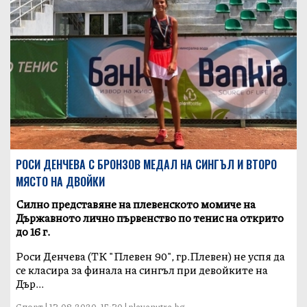
РОСИ ДЕНЧЕВА С БРОНЗОВ МЕДАЛ НА СИНГЪЛ И ВТОРО
МЯСТО НА ДВОЙКИ
Силно представяне на плевенското момиче на
Държавното лично първенство по тенис на открито
до 16 г.
Роси Денчева (ТК "Плевен 90", гр.Плевен) не успя да
се класира за финала на сингъл при девойките на
Дър...