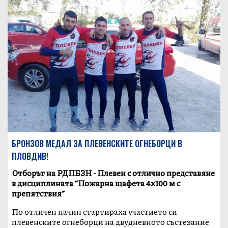
БРОНЗОВ МЕДАЛ ЗА ПЛЕВЕНСКИТЕ ОГНЕБОРЦИ В
ПЛОВДИВ!
Отборът на РДПБЗН - Плевен с отлично представяне
в дисциплината “Пожарна щафета 4х100 м с
препятствия”
По отличен начин стартираха участието си
плевенските огнеборци на двудневното състезание