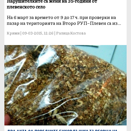
Нарушителките са жени на 35-години от
плевенското село
На 6 март за времето от 9 до 17 ч. при проверки на
пазар на територията на Второ РУП–Плевен са из...
Крими | 09-03-2015, 12:26 | Ралица Костова