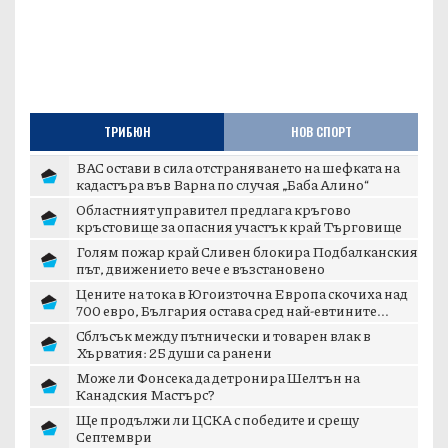
ТРИБЮН
НОВ СПОРТ
ВАС остави в сила отстраняването на шефката на
кадастъра във Варна по случая „Баба Алино“
Областният управител предлага кръгово
кръстовище за опасния участък край Търговище
Голям пожар край Сливен блокира Подбалканския
път, движението вече е възстановено
Цените на тока в Югоизточна Европа скочиха над
700 евро, България остава сред най-евтините...
Сблъсък между пътнически и товарен влак в
Хърватия: 25 души са ранени
Може ли Фонсека да детронира Шелтън на
Канадския Мастърс?
Ще продължи ли ЦСКА с победите и срещу
Септември