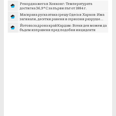
Рекордна жега в Хонконг: Температурата
достигна 36,9°C за първи път от 1884 г.
Масирана руска атака срещу Одеса и Харков: Има
загинали, десетки ранени и сериозни разруше...
Йотова за дрона край Кардам: Всеки ден можем да
бъдем изправени пред подобни инциденти