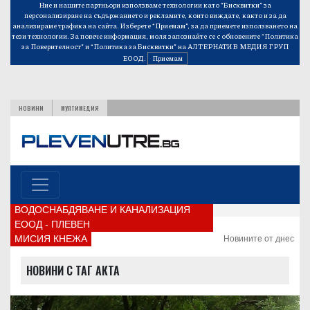
Ние и нашите партньори използваме технологии като “Бисквитки” за
персонализиране на съдържанието и рекламите, които виждате, както и за да
анализираме трафика на сайта. Изберете “Приемам”, за да приемете използването на
тези технологии. За повече информация, моля запознайте се с обновените
“Политика
за Поверителност”
и
“Политика за Бисквитки”
на АЛТЕРНАТИВ МЕДИЯ ГРУП
ЕООД.
Приемам
НОВИНИ
МУЛТИМЕДИЯ
ВОДОСНАБДЯВАНЕ И КАНАЛИЗАЦИЯ
ЕООД - ПЛЕВЕН
МИСИЯ КНЕЖА
Новините от днес
НОВИНИ С ТАГ АКТА