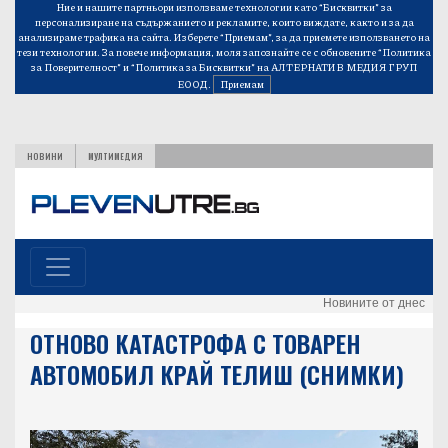
Ние и нашите партньори използваме технологии като “Бисквитки” за
персонализиране на съдържанието и рекламите, които виждате, както и за да
анализираме трафика на сайта. Изберете “Приемам”, за да приемете използването на
тези технологии. За повече информация, моля запознайте се с обновените
“Политика
за Поверителност”
и
“Политика за Бисквитки”
на АЛТЕРНАТИВ МЕДИЯ ГРУП
ЕООД.
Приемам
НОВИНИ
МУЛТИМЕДИЯ
Новините от днес
ОТНОВО КАТАСТРОФА С ТОВАРЕН
АВТОМОБИЛ КРАЙ ТЕЛИШ (СНИМКИ)