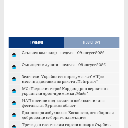
ТРИБЮН
НОВ СПОРТ
Слънчев календар – неделя – 09 август 2026
Сънищата и луната – неделя – 09 август 2026
Зеленски: Украйна се споразумя със САЩ за
месечни доставки на ракети „Пейтриът“
МО: Падналият край Кардам дрон вероятно е
украински дрон-примамка „Майя“
НАП постави под засилено наблюдение два
фестивала в Бургаска област
Два пожара избухнаха в Хасковско, огнеборци и
доброволци се борят с пламъците
Трети ден гасят голям горски пожар в Сърбия,