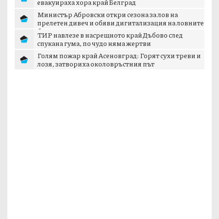
евакуираха хора край Белград
Министър Абровски откри сезона за лов на
прелетен дивеч и обяви дигитализация на ловните
б...
ТИР навлезе в насрещното край Дъбово след
спукана гума, по чудо няма жертви
Голям пожар край Асеновград: Горят сухи треви и
лозя, затвориха околовръстния път