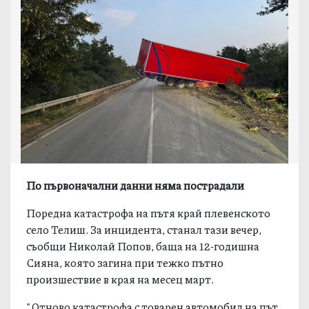
По първоначални данни няма пострадали
Поредна катастрофа на пътя край плевенското
село Телиш. За инцидента, станал тази вечер,
съобщи Николай Попов, баща на 12-годишна
Сияна, която загина при тежко пътно
произшествие в края на месец март.
"Отново катастрофа с товарен автомобил на път