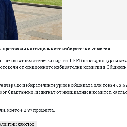
ни протоколи на секционните избирателни комисии
 Плевен от политическа партия ГЕРБ на втория тур на ме
протоколи от секционните избирателни комисии в Общинск
те вчера до избирателните урни в общината или това е 63.6
орг Спартански, издигнат от инициативен комитет, са глас
и, което е 2.87 процента.
АЛЕНТИН ХРИСТОВ