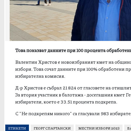
Това показват данните при 100 процента обработе
Валентин Христов е новоизбраният кмет на община
избори. Това сочат данните при 100% обработени 
избирателна комисия.
Д-р Христов е събрал 21 824 от гласовете на отишли
За втория участник в балотажа - досегашния кмет Ге
избиратели, което е 33.51 процента подкрепа.
С "Не подкрепям никого" са гласували 983 избирател
ЕТИКЕТИ
ГЕОРГ СПАРТАНСКИ
МЕСТНИ ИЗБОРИ 2023
В