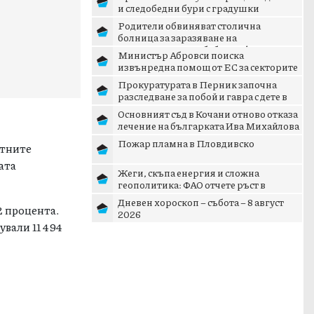
и следобедни бури с градушки
Родители обвиняват столична
болница за заразяване на
новороденото им бебе с инфекция
Министър Абровси поиска
извънредна помощ от ЕС за секторите
млекопроизводство и свиневъдст...
Прокуратурата в Перник започна
разследване за побой и гавра с дете в
Радомир
Основният съд в Кочани отново отказа
лечение на българката Ива Михайлова
Пожар пламна в Пловдивско
стните
ата
Жеги, скъпа енергия и сложна
геополитика: ФАО отчете ръст в
световните цени на храните
Дневен хороскоп – събота – 8 август
2 процента.
2026
ували 11 494