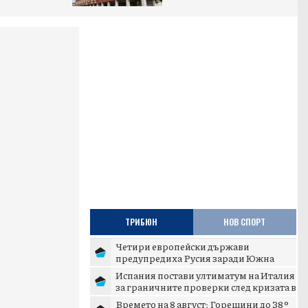
ТРИБЮН
НОВ СПОРТ
Четири европейски държави
предупредиха Русия заради Южна
Осетия
Испания постави ултиматум на Италия
за граничните проверки след кризата в
Сеута
Времето на 8 август: Горещини до 38°