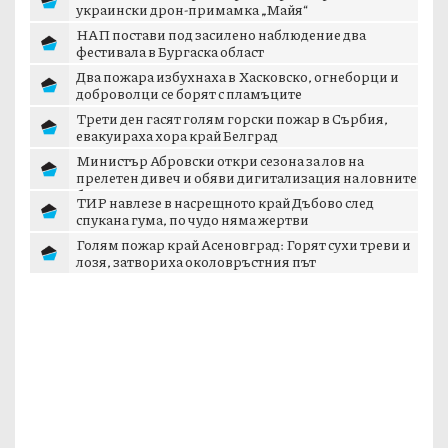
украински дрон-примамка „Майя“
НАП постави под засилено наблюдение два
фестивала в Бургаска област
Два пожара избухнаха в Хасковско, огнеборци и
доброволци се борят с пламъците
Трети ден гасят голям горски пожар в Сърбия,
евакуираха хора край Белград
Министър Абровски откри сезона за лов на
прелетен дивеч и обяви дигитализация на ловните
б...
ТИР навлезе в насрещното край Дъбово след
спукана гума, по чудо няма жертви
Голям пожар край Асеновград: Горят сухи треви и
лозя, затвориха околовръстния път