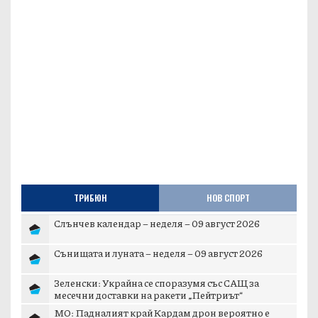
ТРИБЮН
НОВ СПОРТ
Слънчев календар – неделя – 09 август 2026
Сънищата и луната – неделя – 09 август 2026
Зеленски: Украйна се споразумя със САЩ за
месечни доставки на ракети „Пейтриът“
МО: Падналият край Кардам дрон вероятно е