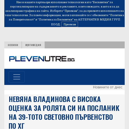
Ние и нашите партньори използваме технологии като “Бисквитки” за
персонализиране на съдържанието и рекламите, които виждате, както и за да
анализираме трафика на сайта. Изберете “Приемам”, за да приемете използването на
тези технологии. За повече информация, моля запознайте се с обновените
“Политика
за Поверителност”
и
“Политика за Бисквитки”
на АЛТЕРНАТИВ МЕДИЯ ГРУП
ЕООД.
Приемам
НОВИНИ
МУЛТИМЕДИЯ
Новините от днес
НЕВЯНА ВЛАДИНОВА С ВИСОКА
ОЦЕНКА ЗА РОЛЯТА СИ НА ПОСЛАНИК
НА 39-ТОТО СВЕТОВНО ПЪРВЕНСТВО
ПО ХГ