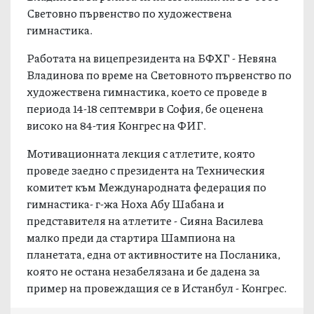
Световно първенство по художествена
гимнастика.
Работата на вицепрезидента на БФХГ - Невяна
Владинова по време на Световното първенство по
художествена гимнастика, което се проведе в
периода 14-18 септември в София, бе оценена
високо на 84-тия Конгрес на ФИГ.
Мотивационната лекция с атлетите, която
проведе заедно с президента на Техническия
комитет към Международната федерация по
гимнастика- г-жа Ноха Абу Шабана и
представителя на атлетите - Сияна Василева
малко преди да стартира Шампиона на
планетата, една от активностите на Посланика,
която не остана незабелязана и бе дадена за
пример на провеждащия се в Истанбул - Конгрес.