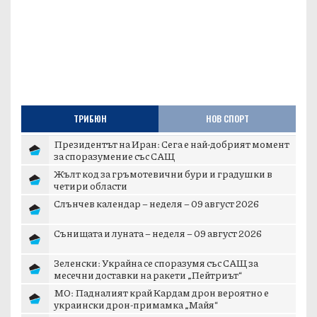
ТРИБЮН
НОВ СПОРТ
Президентът на Иран: Сега е най-добрият момент
за споразумение със САЩ
Жълт код за гръмотевични бури и градушки в
четири области
Слънчев календар – неделя – 09 август 2026
Сънищата и луната – неделя – 09 август 2026
Зеленски: Украйна се споразумя със САЩ за
месечни доставки на ракети „Пейтриът“