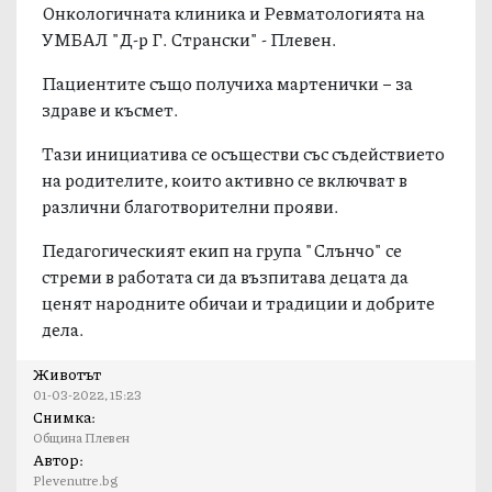
Баба Марта на медицинските специалисти в
Онкологичната клиника и Ревматологията на
УМБАЛ "Д-р Г. Странски" - Плевен.
Пациентите също получиха мартенички – за
здраве и късмет.
Тази инициатива се осъществи със съдействието
на родителите, които активно се включват в
различни благотворителни прояви.
Педагогическият екип на група "Слънчо" се
стреми в работата си да възпитава децата да
ценят народните обичаи и традиции и добрите
дела.
Животът
01-03-2022, 15:23
Снимка:
Община Плевен