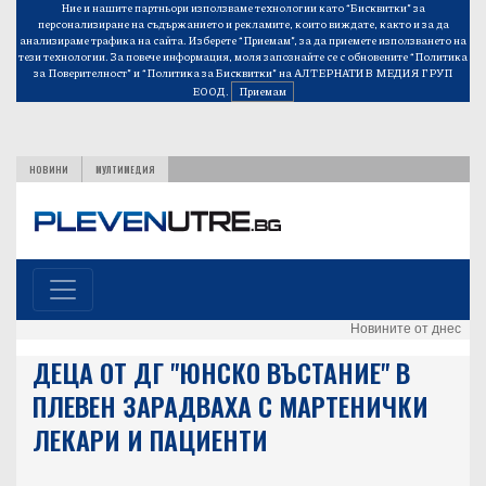
Ние и нашите партньори използваме технологии като “Бисквитки” за
персонализиране на съдържанието и рекламите, които виждате, както и за да
анализираме трафика на сайта. Изберете “Приемам”, за да приемете използването на
тези технологии. За повече информация, моля запознайте се с обновените
“Политика
за Поверителност”
и
“Политика за Бисквитки”
на АЛТЕРНАТИВ МЕДИЯ ГРУП
ЕООД.
Приемам
НОВИНИ
МУЛТИМЕДИЯ
Новините от днес
ДЕЦА ОТ ДГ "ЮНСКО ВЪСТАНИЕ" В
ПЛЕВЕН ЗАРАДВАХА С МАРТЕНИЧКИ
ЛЕКАРИ И ПАЦИЕНТИ