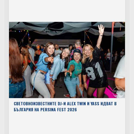
НИВОТО НА Р. ДУНАВ ПРОДЪЛЖАВА ДА СПАДА,
ДОСТИГНА 109 СМ. ПОД УСЛОВНАТА НУЛА
СВЕТОВНОИЗВЕСТНИТЕ DJ-И ALEX TWIN И YASS ИДВАТ В
БЪЛГАРИЯ НА PERSINA FEST 2026