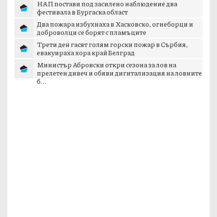
МО: Падналият край Кардам дрон вероятно е
украински дрон-примамка „Майя“
НАП постави под засилено наблюдение два
фестивала в Бургаска област
Два пожара избухнаха в Хасковско, огнеборци и
доброволци се борят с пламъците
Трети ден гасят голям горски пожар в Сърбия,
евакуираха хора край Белград
Министър Абровски откри сезона за лов на
прелетен дивеч и обяви дигитализация на ловните
б...