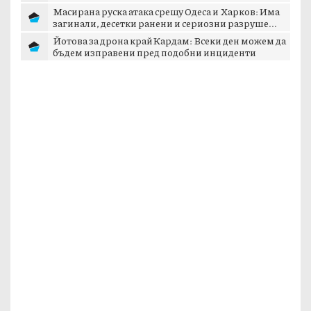
Масирана руска атака срещу Одеса и Харков: Има
загинали, десетки ранени и сериозни разруше...
Йотова за дрона край Кардам: Всеки ден можем да
бъдем изправени пред подобни инциденти