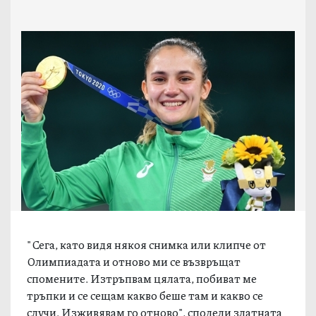
"Сега, като видя някоя снимка или клипче от
Олимпиадата и отново ми се възвръщат
спомените. Изтръпвам цялата, побиват ме
тръпки и се сещам какво беше там и какво се
случи. Изживявам го отново", сподели златната