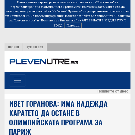
Ние и нашите партньори използваме технологии като “Бисквитки” за
персонализиране на съдържанието и рекламите, които виждате, както и за да
анализираме трафика на сайта. Изберете “Приемам”, за да приемете използването на
тези технологии. За повече информация, моля запознайте се с обновените
“Политика
за Поверителност”
и
“Политика за Бисквитки”
на АЛТЕРНАТИВ МЕДИЯ ГРУП
ЕООД.
Приемам
НОВИНИ
МУЛТИМЕДИЯ
Новините от днес
ИВЕТ ГОРАНОВА: ИМА НАДЕЖДА
КАРАТЕТО ДА ОСТАНЕ В
ОЛИМПИЙСКАТА ПРОГРАМА ЗА
ПАРИЖ