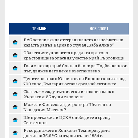
ТРИБЮН
НОВ СПОРТ
ВАС остави в сила отстраняването на шефката на
кадастъра във Варна по случая „Баба Алино“
Областният управител предлага кръгово
кръстовище за опасния участък край Търговище
Голям пожар край Сливен блокира Подбалканския
път, движението вече е възстановено
Цените на тока в Югоизточна Европа скочиха над
700 евро, България остава сред най-евтините...
Сблъсък между пътнически и товарен влак в
Хърватия: 25 души са ранени
Може ли Фонсека да детронира Шелтън на
Канадския Мастърс?
Ще продължи ли ЦСКА с победите и срещу
Септември
Рекордна жега в Хонконг: Температурата
достигна 36,9°C за първи път от 1884 г.