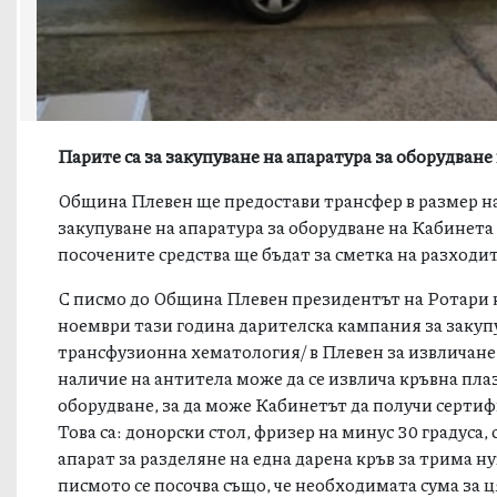
Парите са за закупуване на апаратура за оборудване
Община Плевен ще предостави трансфер в размер на
закупуване на апаратура за оборудване на Кабинета
посочените средства ще бъдат за сметка на разходи
С писмо до Община Плевен президентът на Ротари 
ноември тази година дарителска кампания за закупу
трансфузионна хематология/ в Плевен за извличане 
наличие на антитела може да се извлича кръвна пла
оборудване, за да може Кабинетът да получи сертиф
Това са: донорски стол, фризер на минус 30 градуса,
апарат за разделяне на една дарена кръв за трима н
писмото се посочва също, че необходимата сума за ця