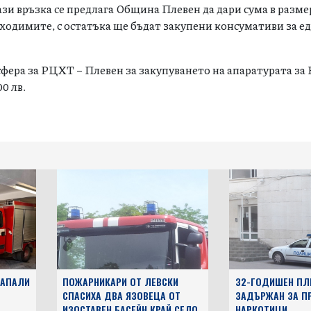
ази връзка се предлага Община Плевен да дари сума в размер
обходимите, с остатъка ще бъдат закупени консумативи за 
фера за РЦХТ – Плевен за закупуването на апаратурата за 
0 лв.
ЗАПАЛИ
ПОЖАРНИКАРИ ОТ ЛЕВСКИ
32-ГОДИШЕН ПЛ
СПАСИХА ДВА ЯЗОВЕЦА ОТ
ЗАДЪРЖАН ЗА П
ИЗОСТАВЕН БАСЕЙН КРАЙ СЕЛО
НАРКОТИЦИ