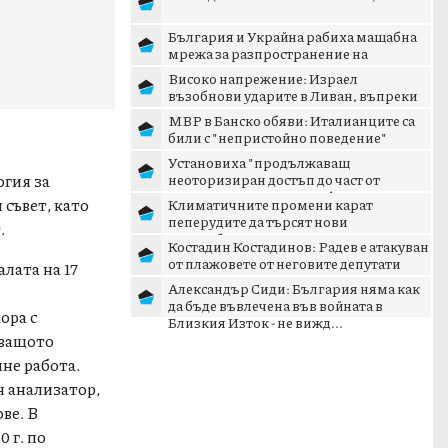
България и Украйна рабиха мащабна
мрежа за разпространение на
наркотици
Високо напрежение: Израел
възобнови ударите в Ливан, въпреки
преговорите в Рим
МВР в Банско обяви: Италианците са
били с "непристойно поведение"
Установиха "продължаващ
огия за
неоторизиран достъп до част от
административните информационни
 съвет, като
Климатичните промени карат
мре...
пеперудите да търсят нови
.
местообитания
Костадин Костадинов: Радев е атакуван
от плажoвете от неговите депутати
лата на 17
Александър Сиди: България няма как
да бъде въвлечена във войната в
ора с
Близкия Изток - не вижд...
тващото
чне работа.
ен анализатор,
ве. В
0 г. по