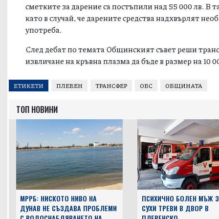
сметките за дарение са постъпили над 55 000 лв. В т
като в случай, че дарените средства надхвърлят не
употреба.
След дебат по темата Общинският съвет реши транс
извличане на кръвна плазма да бъде в размер на 10 00
ЕТИКЕТИ
ПЛЕВЕН
ТРАНСФЕР
ОБС
ОБЩИНАТА
ТОП НОВИНИ
МРРБ: НИСКОТО НИВО НА
ПСИХИЧНО БОЛЕН МЪЖ 
ДУНАВ НЕ СЪЗДАВА ПРОБЛЕМИ
СУХИ ТРЕВИ В ДВОР В
С ВОДОСНАБДЯВАНЕТО НА
ПЛЕВЕНСКО