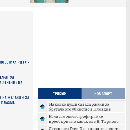
ПОСЕТИХА РЦТХ -
ПАРАТ ЗА
А ЛЕЧЕНИЕ НА
ТРИБЮН
НОВ СПОРТ
Е НА ЖЕЛАЕЩИ ЗА
А ПЛАЗМА
Няколко души са задържани за
бруталното убийство в Пловдив
Кола самокатастрофира и се
преобърна по капак във В. Търново
Легендата Глен Хюз слиза от сцената