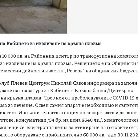
 на Кабинета за извличане на кръвна плазма
 10 000 лв. на Районния център по трансфузионна хематол
 за извличане на кръвна плазма. Решението e на Общинския
те местни дейности в частта „Резерв" на общинския бюджет
клуб Плевен Центрум Николай Савов информира за започна
ване на апаратура за Кабинет в Кръвна банка /Център по
на кръвна плазма. Чрез нея от преболедувалите C0VID-19 х
зма за лечение. Освен самия апарат е необходимо и съпътс
икат от Изпълнителната агенция по лекарствата и да запо
 сетове, консумативи /54 бр. на цена 8640 лв./, хематологич
уждаещи се, електронна везна за етикиране на готовите сето
лото оборудване е приблизително 68 000 лв., а до 30.11.202