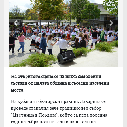
Previous
Next
На откритата сцена се изявиха самодейни
състави от цялата община и съседни населени
места
На хубавият български празник Лазарица се
проведе станалия вече традиционен събор
"Цветница в Пордим", който за пета поредна
година събра почитатели и пазители на