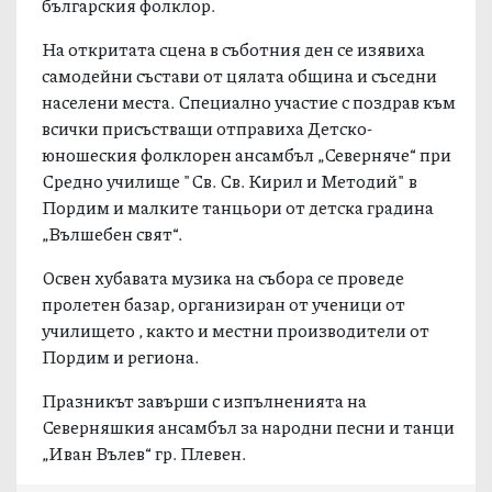
българския фолклор.
На откритата сцена в съботния ден се изявиха
самодейни състави от цялата община и съседни
населени места. Специално участие с поздрав към
всички присъстващи отправиха Детско-
юношеския фолклорен ансамбъл „Северняче“ при
Средно училище "Св. Св. Кирил и Методий" в
Пордим и малките танцьори от детска градина
„Вълшебен свят“.
Освен хубавата музика на събора се проведе
пролетен базар, организиран от ученици от
училището , както и местни производители от
Пордим и региона.
Празникът завърши с изпълненията на
Северняшкия ансамбъл за народни песни и танци
„Иван Вълев“ гр. Плевен.