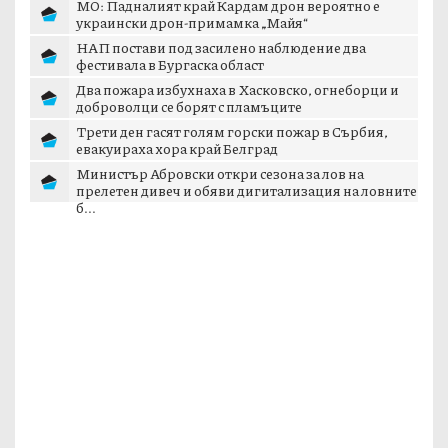
МО: Падналият край Кардам дрон вероятно е
украински дрон-примамка „Майя“
НАП постави под засилено наблюдение два
фестивала в Бургаска област
Два пожара избухнаха в Хасковско, огнеборци и
доброволци се борят с пламъците
Трети ден гасят голям горски пожар в Сърбия,
евакуираха хора край Белград
Министър Абровски откри сезона за лов на
прелетен дивеч и обяви дигитализация на ловните
б...