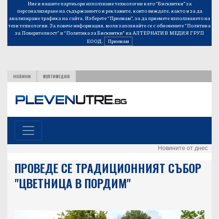
Ние и нашите партньори използваме технологии като “Бисквитки” за
персонализиране на съдържанието и рекламите, които виждате, както и за да
анализираме трафика на сайта. Изберете “Приемам”, за да приемете използването на
тези технологии. За повече информация, моля запознайте се с обновените
“Политика
за Поверителност”
и
“Политика за Бисквитки”
на АЛТЕРНАТИВ МЕДИЯ ГРУП
ЕООД.
Приемам
НОВИНИ
МУЛТИМЕДИЯ
Новините от днес
ПРОВЕДЕ СЕ ТРАДИЦИОННИЯТ СЪБОР
"ЦВЕТНИЦА В ПОРДИМ"