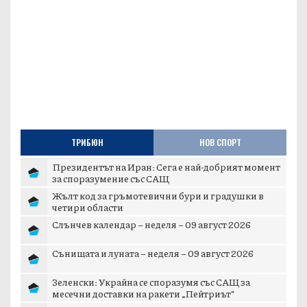
ТРИБЮН
НОВ СПОРТ
Президентът на Иран: Сега е най-добрият момент
за споразумение със САЩ
Жълт код за гръмотевични бури и градушки в
четири области
Слънчев календар – неделя – 09 август 2026
Сънищата и луната – неделя – 09 август 2026
Зеленски: Украйна се споразумя със САЩ за
месечни доставки на ракети „Пейтриът“