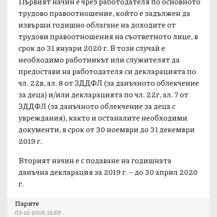
Първият начин е чрез работодателя по основното
трудово правоотношение, който е задължен да
извърши годишно облагане на доходите от
трудови правоотношения на съответното лице, в
срок до 31 януари 2020 г. В този случай е
необходимо работникът или служителят да
предостави на работодателя си декларацията по
чл. 22в, ал. 8 от ЗДДФЛ (за данъчното облекчение
за деца) и/или декларацията по чл. 22г, ал. 7 от
ЗДДФЛ (за данъчното облекчение за деца с
увреждания), както и останалите необходими
документи, в срок от 30 ноември до 31 декември
2019 г.
Вторият начин е с подаване на годишната
данъчна декларация за 2019 г. – до 30 април 2020
г.
Парите
03-12-2019, 12:59