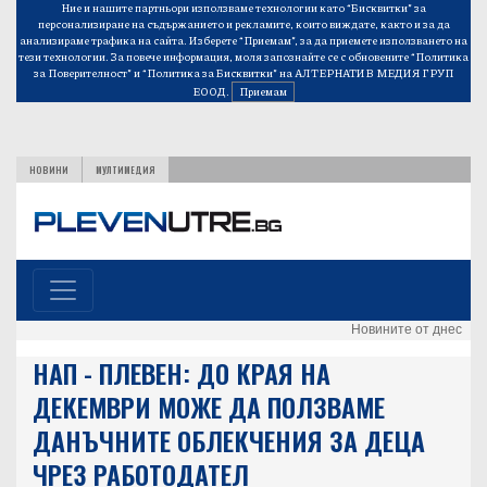
Ние и нашите партньори използваме технологии като “Бисквитки” за
персонализиране на съдържанието и рекламите, които виждате, както и за да
анализираме трафика на сайта. Изберете “Приемам”, за да приемете използването на
тези технологии. За повече информация, моля запознайте се с обновените
“Политика
за Поверителност”
и
“Политика за Бисквитки”
на АЛТЕРНАТИВ МЕДИЯ ГРУП
ЕООД.
Приемам
НОВИНИ
МУЛТИМЕДИЯ
Новините от днес
НАП - ПЛЕВЕН: ДО КРАЯ НА
ДЕКЕМВРИ МОЖЕ ДА ПОЛЗВАМЕ
ДАНЪЧНИТЕ ОБЛЕКЧЕНИЯ ЗА ДЕЦА
ЧРЕЗ РАБОТОДАТЕЛ