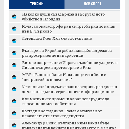
ТРИБЮН
НОВ СПОРТ
Няколко души са задържани за бруталното
убийство в Пловдив
Кола самокатастрофира и се преобърна по капак
във В. Търново
Легендата Глен Хюз слиза от сцената
България и Украйна рабиха мащабна мрежа за
разпространение на наркотици
Високо напрежение: Израел възобнови ударите в
Ливан, въпреки преговорите в Рим
МВР в Банско обяви: Италианците са били с
"непристойно поведение"
Установиха "продължаващ неоторизиран достъп
до част от административните информационни
мре...
Климатичните промени карат пеперудите да
търсят нови местообитания
Костадин Костадинов: Радев е атакуван от
плажoвете от неговите депутати
Александър Сиди: България няма как да бъде
въвлечена във войната в Близкия Изток - не вижд...