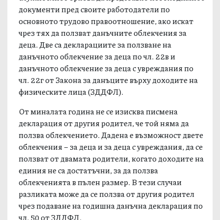
документи пред своите работодатели по
основното трудово правоотношение, ако искат
чрез тях да ползват данъчните облекчения за
деца. Две са декларациите за ползване на
данъчното облекчение за деца по чл. 22в и
данъчното облекчение за деца с увреждания по
чл. 22г от Закона за данъците върху доходите на
физическите лица (ЗДДФЛ).
От миналата година не се изисква писмена
декларация от другия родител, че той няма да
ползва облекчението. Дадена е възможност двете
облекчения – за деца и за деца с увреждания, да се
ползват от двамата родители, когато доходите на
единия не са достатъчни, за да ползва
облекченията в пълен размер. В тези случаи
разликата може да се ползва от другия родител
чрез подаване на годишна данъчна декларация по
чл. 50 от ЗДДФЛ.