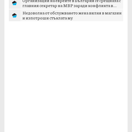
Организации на евреите в България се срещнаха с
главния секретар на МВР заради конфликта в...
Недоволна от обслужването жена вилня в магазин
и изпотроши стъклата му