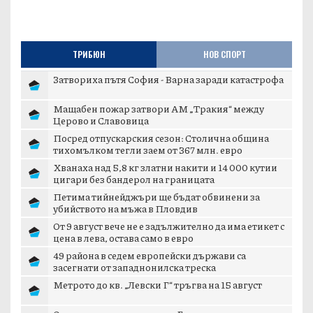
ТРИБЮН
НОВ СПОРТ
Затвориха пътя София - Варна заради катастрофа
Мащабен пожар затвори АМ „Тракия“ между
Церово и Славовица
Посред отпускарския сезон: Столична община
тихомълком тегли заем от 367 млн. евро
Хванаха над 5,8 кг златни накити и 14 000 кутии
цигари без бандерол на границата
Петима тийнейджъри ще бъдат обвинени за
убийството на мъжа в Пловдив
От 9 август вече не е задължително да има етикет с
цена в лева, остава само в евро
49 района в седем европейски държави са
засегнати от западнонилска треска
Метрото до кв. „Левски Г“ тръгва на 15 август