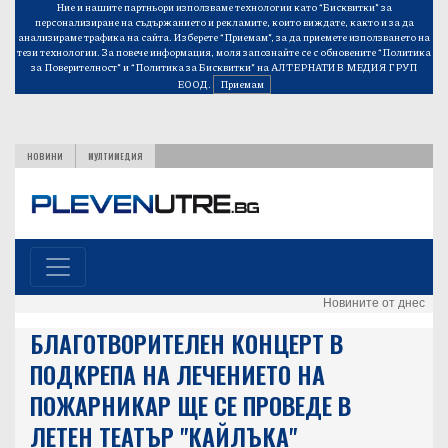
Ние и нашите партньори използваме технологии като “Бисквитки” за
персонализиране на съдържанието и рекламите, които виждате, както и за да
анализираме трафика на сайта. Изберете “Приемам”, за да приемете използването на
тези технологии. За повече информация, моля запознайте се с обновените
“Политика
за Поверителност”
и
“Политика за Бисквитки”
на АЛТЕРНАТИВ МЕДИЯ ГРУП
ЕООД.
Приемам
НОВИНИ
МУЛТИМЕДИЯ
Новините от днес
БЛАГОТВОРИТЕЛЕН КОНЦЕРТ В
ПОДКРЕПА НА ЛЕЧЕНИЕТО НА
ПОЖАРНИКАР ЩЕ СЕ ПРОВЕДЕ В
ЛЕТЕН ТЕАТЪР "КАЙЛЪКА"