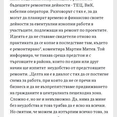
бъдещите ремонтни дейности - ТЕЦ, ВиК,
кабелни оператори. Разговорът с тях е, за да
могат да планират времево и финансово своите
дейности за евентуални изкопни работи в
участъците, подлежащи на ремонт по проектите.
Идеята е да не ставаме свидетели отново на
практиката да се копае в последствие там, където
е ремонтирано“, коментира Мартин Митев. Той
информира, че такава среща предстои и с
търговците в района, които по един или друг
начин ще изпитат неудобство от предстоящите
ремонти. „Целта ни е в диалог с тях да се постигне
схема за работа, при която да не се пречи на
бизнеса и да не възпрепятстваме придвижването
на гражданите в централната пешеходна зона.
Сложно е, но не и невъзможно. Да, няма да мине
без неудобства и това трябва да е ясно на всички.
Но смятам, че можем да изтърпим всичко това, за