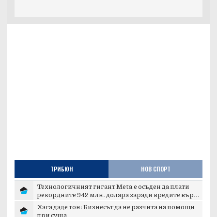
ТРИБЮН
НОВ СПОРТ
Технологичният гигант Meta е осъден да плати
рекордните 942 млн. долара заради вредите вър...
Хага даде тон: Бизнесът да не разчита на помощи
при суша