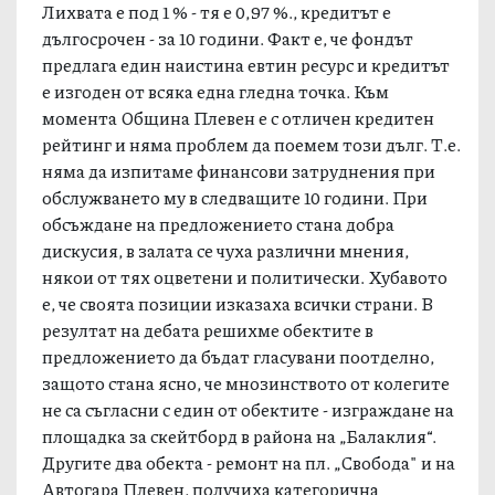
Лихвата е под 1 % - тя е 0,97 %., кредитът е
дългосрочен - за 10 години. Факт е, че фондът
предлага един наистина евтин ресурс и кредитът
е изгоден от всяка една гледна точка. Към
момента Община Плевен е с отличен кредитен
рейтинг и няма проблем да поемем този дълг. Т.е.
няма да изпитаме финансови затруднения при
обслужването му в следващите 10 години. При
обсъждане на предложението стана добра
дискусия, в залата се чуха различни мнения,
някои от тях оцветени и политически. Хубавото
е, че своята позиции изказаха всички страни. В
резултат на дебата решихме обектите в
предложението да бъдат гласувани поотделно,
защото стана ясно, че мнозинството от колегите
не са съгласни с един от обектите - изграждане на
площадка за скейтборд в района на „Балаклия“.
Другите два обекта - ремонт на пл. „Свобода" и на
Автогара Плевен, получиха категорична