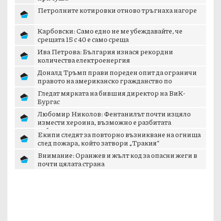
Петролните котировки отново тръгнаха нагоре
Карбовски: Само едно не ме убеждавайте, че
срещата 15 с 40 е само среща
Ива Петрова: България изнася рекордни
количества електроенергия
Доналд Тръмп прави пореден опит да ограничи
правото на американско гражданство по
рождение
Гледат мярката на бившия директор на ВиК-
Бургас
Любомир Николов: Фентанилът почти изцяло
измести хероина, възможно е разбитата
лаборатория...
Екипи следят за повторно възникване на огнища
след пожара, който затвори „Тракия“
Внимание: Оранжев и жълт код за опасни жеги в
почти цялата страна