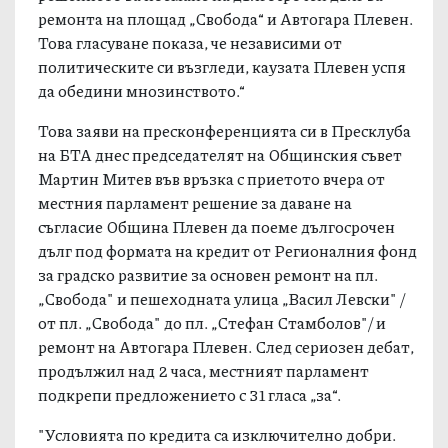
ремонта на площад „Свобода“ и Автогара Плевен.
Това гласуване показа, че независими от
политическите си възгледи, каузата Плевен успя
да обедини мнозинството.“
Това заяви на пресконференцията си в Пресклуба
на БТА днес председателят на Общинския съвет
Мартин Митев във връзка с приетото вчера от
местния парламент решение за даване на
съгласие Община Плевен да поеме дългосрочен
дълг под формата на кредит от Регионалния фонд
за градско развитие за основен ремонт на пл.
„Свобода" и пешеходната улица „Васил Левски" /
от пл. „Свобода" до пл. „Стефан Стамболов"/ и
ремонт на Автогара Плевен. След сериозен дебат,
продължил над 2 часа, местният парламент
подкрепи предложението с 31 гласа „за“.
"Условията по кредита са изключително добри.