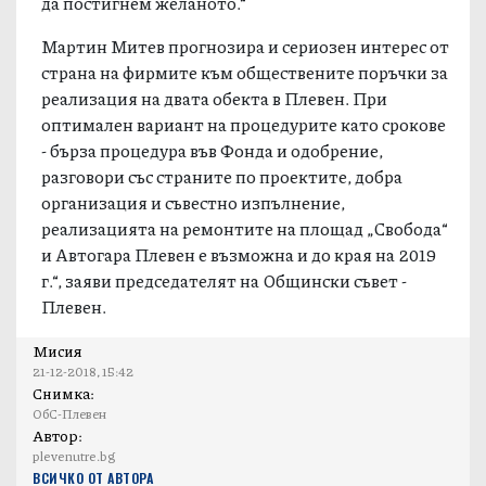
да постигнем желаното.“
Мартин Митев прогнозира и сериозен интерес от
страна на фирмите към обществените поръчки за
реализация на двата обекта в Плевен. При
оптимален вариант на процедурите като срокове
- бърза процедура във Фонда и одобрение,
разговори със страните по проектите, добра
организация и съвестно изпълнение,
реализацията на ремонтите на площад „Свобода“
и Автогара Плевен е възможна и до края на 2019
г.“, заяви председателят на Общински съвет -
Плевен.
Мисия
21-12-2018, 15:42
Снимка:
ОбС-Плевен
Автор:
plevenutre.bg
ВСИЧКО ОТ АВТОРА