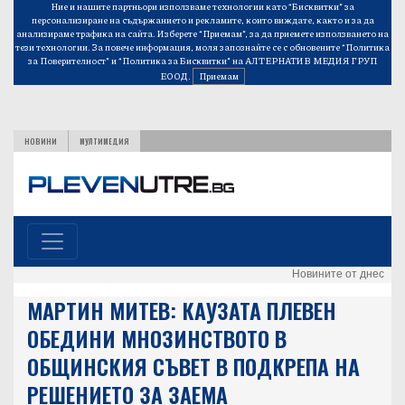
Ние и нашите партньори използваме технологии като “Бисквитки” за
персонализиране на съдържанието и рекламите, които виждате, както и за да
анализираме трафика на сайта. Изберете “Приемам”, за да приемете използването на
тези технологии. За повече информация, моля запознайте се с обновените
“Политика
за Поверителност”
и
“Политика за Бисквитки”
на АЛТЕРНАТИВ МЕДИЯ ГРУП
ЕООД.
Приемам
НОВИНИ
МУЛТИМЕДИЯ
Новините от днес
МАРТИН МИТЕВ: КАУЗАТА ПЛЕВЕН
ОБЕДИНИ МНОЗИНСТВОТО В
ОБЩИНСКИЯ СЪВЕТ В ПОДКРЕПА НА
РЕШЕНИЕТО ЗА ЗАЕМА