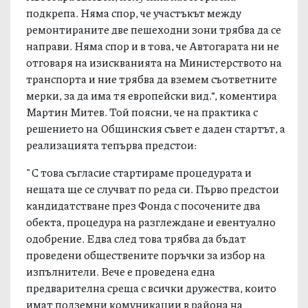
подкрепа. Няма спор, че участъкът между
ремонтираните две пешеходни зони трябва да се
направи. Няма спор и в това, че Автогарата ни не
отговаря на изискванията на Министерството на
транспорта и ние трябва да вземем съответните
мерки, за да има тя европейски вид.“, коментира
Мартин Митев. Той поясни, че на практика с
решението на Общинския съвет е даден стартът, а
реализацията тепърва предстои:
"С това съгласие стартираме процедурата и
нещата ще се случват по реда си. Първо предстои
кандидатстване през Фонда с посочените два
обекта, процедура на разглеждане и евентуално
одобрение. Едва след това трябва да бъдат
проведени обществените поръчки за избор на
изпълнители. Вече е проведена една
предварителна среща с всички дружества, които
имат подземни комуникации в района на