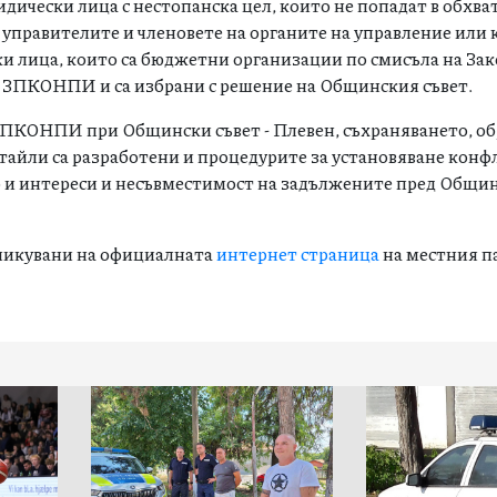
дически лица с нестопанска цел, които не попадат в обхва
; управителите и членовете на органите на управление или 
и лица, които са бюджетни организации по смисъла на Зак
а ЗПКОНПИ и са избрани с решение на Общинския съвет.
 ЗПКОНПИ при Общински съвет - Плевен, съхраняването, о
тайли са разработени и процедурите за установяване конф
о и интереси и несъвместимост на задължените пред Общин
бликувани на официалната
интернет страница
на местния п