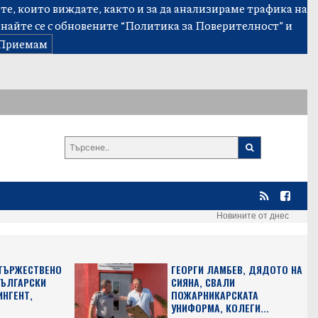
е, които виждате, както и за да анализираме трафика на
знайте се с обновените
“Политика за Поверителност”
и
Приемам
Новините от днес
 ТЪРЖЕСТВЕНО
ГЕОРГИ ЛАМБЕВ, ДЯДОТО НА
БЪЛГАРСКИ
СИЯНА, СВАЛИ
ИНГЕНТ,
ПОЖАРНИКАРСКАТА
УНИФОРМА, КОЛЕГИ...