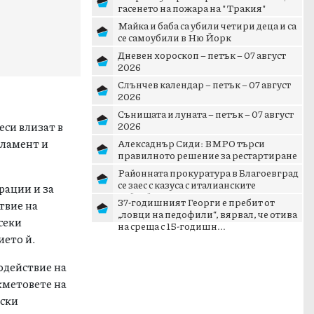
гасенето на пожара на "Тракия"
Майка и баба са убили четири деца и са
се самоубили в Ню Йорк
Дневен хороскоп – петък – 07 август
2026
Слънчев календар – петък – 07 август
2026
Сънищата и луната – петък – 07 август
еси влизат в
2026
рламент и
Алексаднър Сиди: ВМРО търси
правилното решение за рестартиране
на патриотичното пространст...
Районната прокуратура в Благоевград
се заес с казуса с италианските
рации и за
тийнейджъри в Банско
37-годишният Георги е пребит от
твие на
„ловци на педофили“, вярвал, че отива
секи
на среща с 15-годишн...
ието й.
одействие на
кметовете на
вски