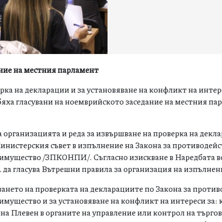
ание на местния парламент
рка на декларации и за установяване на конфликт на интер
 бяха гласувани на ноемврийското заседание на местния па
.
а организацията и реда за извършване на проверка на декла
Министерския съвет в изпълнение на Закона за противодейс
имущество /ЗПКОНПИ/. Съгласно изискване в Наредбата в
. да гласува Вътрешни правила за организация на изпълнен
ането на проверката на декларациите по Закона за против
мущество и за установяване на конфликт на интереси за: 
а Плевен в органите на управление или контрол на търго