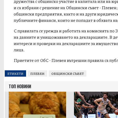
дружества с общинско участие в капитала или на юри
и са избрани с решение на Общински съвет - Плевен
общински предприятия, както и на други юридическ
публичните финанси, които не попадат в обхвата н
С правилата се урежда и работата на комисията по
на данните и унищожаването на декларациите. В де
интереси и проверки на декларациите за имуществ
лица.
Приетите от ОбС - Плевен вътрешни правила са пу
ЕТИКЕТИ
ПЛЕВЕН
ОБЩИНСКИ СЪВЕТ
ТОП НОВИНИ