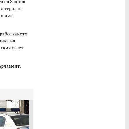
та на Закона
контрол на
она за
бработването
ликт на
ския съвет
арламент.