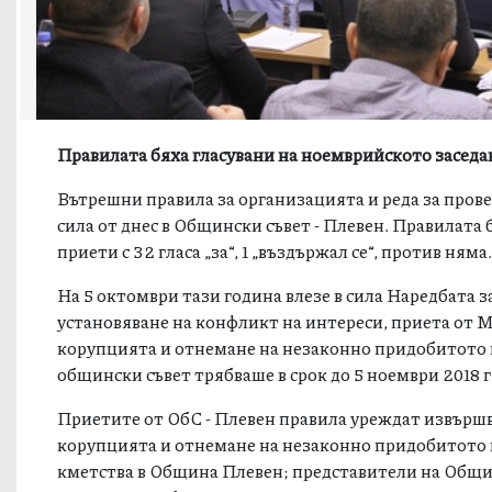
Правилата бяха гласувани на ноемврийското засед
Вътрешни правила за организацията и реда за прове
сила от днес в Общински съвет - Плевен. Правилата
приети с 32 гласа „за“, 1 „въздържал се“, против няма
На 5 октомври тази година влезе в сила Наредбата з
установяване на конфликт на интереси, приета от 
корупцията и отнемане на незаконно придобитото 
общински съвет трябваше в срок до 5 ноември 2018 г
Приетите от ОбС - Плевен правила уреждат извършв
корупцията и отнемане на незаконно придобитото и
кметства в Община Плевен; представители на Общин