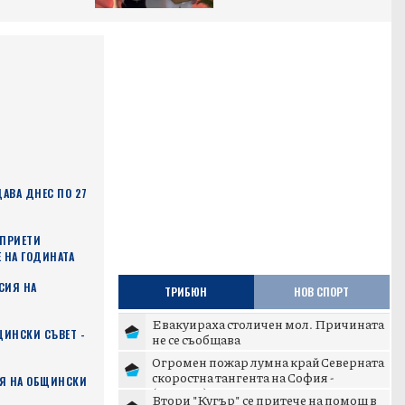
АВА ДНЕС ПО 27
 ПРИЕТИ
 НА ГОДИНАТА
СИЯ НА
ТРИБЮН
НОВ СПОРТ
Евакуираха столичен мол. Причината
ИНСКИ СЪВЕТ -
не се съобщава
Огромен пожар лумна край Северната
скоростна тангента на София -
ИЯ НА ОБЩИНСКИ
(ВИДЕО)
Втори "Кугър" се притече на помощ в