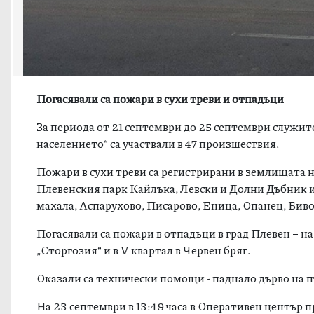
Погасявали са пожари в сухи треви и отпадъци
За периода от 21 септември до 25 септември служи
населението“ са участвали в 47 произшествия.
Пожари в сухи треви са регистрирани в землищата н
Плевенския парк Кайлъка, Левски и Долни Дъбник и 
махала, Аспарухово, Писарово, Еница, Опанец, Бив
Погасявали са пожари в отпадъци в град Плевен – на
„Сторгозия“ и в V квартал в Червен бряг.
Оказали са технически помощи - паднало дърво на пъ
На 23 септември в 13:49 часа в Оперативен център 