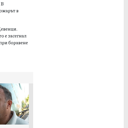
 В
ожарът в
Девенци.
о е засегнал
 при боравене