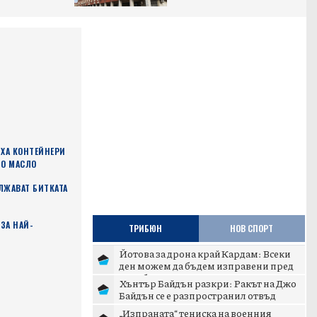
ХА КОНТЕЙНЕРИ
ТО МАСЛО
ЛЖАВАТ БИТКАТА
ЗА НАЙ-
ТРИБЮН
НОВ СПОРТ
Йотова за дрона край Кардам: Всеки
ден можем да бъдем изправени пред
подобни инциденти
Хънтър Байдън разкри: Ракът на Джо
Байдън се е разпространил отвъд
костите
„Изпраната“ тениска на военния