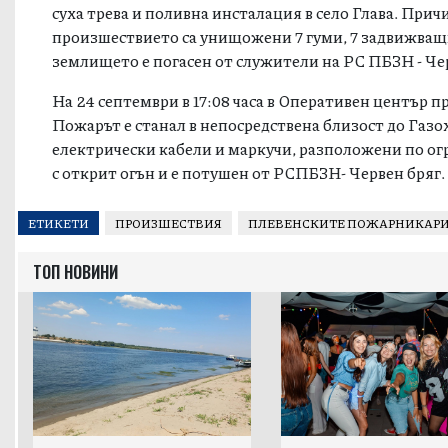
суха трева и поливна инсталация в село Глава. Прич
произшествието са унищожени 7 гуми, 7 задвижващ
землището е погасен от служители на РС ПБЗН - Че
На 24 септември в 17:08 часа в Оперативен център п
Пожарът е станал в непосредствена близост до Газ
електрически кабели и маркучи, разположени по ог
с открит огън и е потушен от РСПБЗН- Червен бряг.
ЕТИКЕТИ
ПРОИЗШЕСТВИЯ
ПЛЕВЕНСКИТЕ ПОЖАРНИКАР
ТОП НОВИНИ