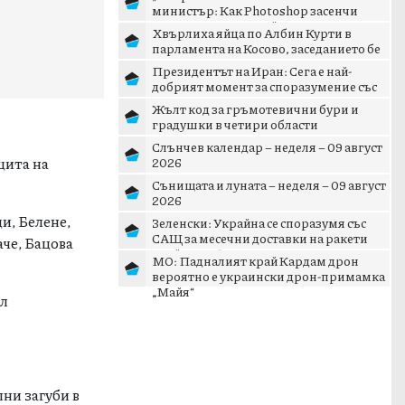
министър: Как Photoshop засенчи
кризата с дрона край Кардам
Хвърлиха яйца по Албин Курти в
парламента на Косово, заседанието бе
прекъснато
Президентът на Иран: Сега е най-
добрият момент за споразумение със
САЩ
Жълт код за гръмотевични бури и
градушки в четири области
Слънчев календар – неделя – 09 август
щита на
2026
Сънищата и луната – неделя – 09 август
2026
ци, Белене,
Зеленски: Украйна се споразумя със
САЩ за месечни доставки на ракети
аче, Бацова
„Пейтриът“
МО: Падналият край Кардам дрон
вероятно е украински дрон-примамка
„Майя“
ал
ни загуби в