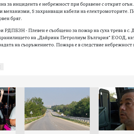
ина за инцидента е небрежност при боравене с открит огън.
и механизми, 5 захранващи кабели на електромоторите. П
рвен бряг.
ри РДПБЗН - Плевен е съобщено за пожар на суха трева в с. 
охранилището на „Дайринк Петролиум България“ ЕООД, кат
радата на съоръжението. Пожара е в следствие небрежност
И