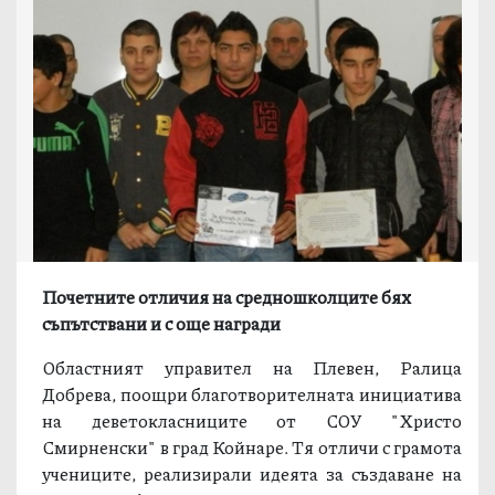
Почетните отличия на средношколците бях
съпътствани и с още награди
Областният управител на Плевен, Ралица
Добрева, поощри благотворителната инициатива
на деветокласниците от СОУ "Христо
Смирненски" в град Койнаре. Тя отличи с грамота
учениците, реализирали идеята за създаване на