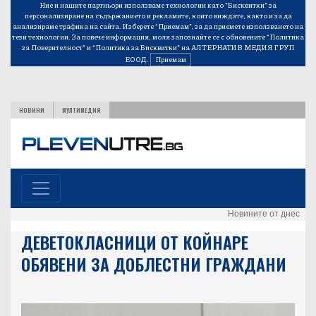
Ние и нашите партньори използваме технологии като “Бисквитки” за
персонализиране на съдържанието и рекламите, които виждате, както и за да
анализираме трафика на сайта. Изберете “Приемам”, за да приемете използването на
тези технологии. За повече информация, моля запознайте се с обновените
“Политика
за Поверителност”
и
“Политика за Бисквитки”
на АЛТЕРНАТИВ МЕДИЯ ГРУП
ЕООД.
Приемам
НОВИНИ
МУЛТИМЕДИЯ
Новините от днес
ДЕВЕТОКЛАСНИЦИ ОТ КОЙНАРЕ
ОБЯВЕНИ ЗА ДОБЛЕСТНИ ГРАЖДАНИ