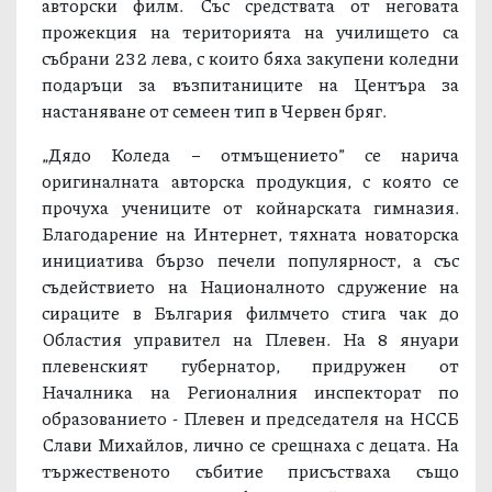
авторски филм. Със средствата от неговата
прожекция на територията на училището са
събрани 232 лева, с които бяха закупени коледни
подаръци за възпитаниците на Центъра за
настаняване от семеен тип в Червен бряг.
„Дядо Коледа – отмъщението” се нарича
оригиналната авторска продукция, с която се
прочуха учениците от койнарската гимназия.
Благодарение на Интернет, тяхната новаторска
инициатива бързо печели популярност, а със
съдействието на Националното сдружение на
сираците в България филмчето стига чак до
Областия управител на Плевен. На 8 януари
плевенският губернатор, придружен от
Началника на Регионалния инспекторат по
образованието - Плевен и председателя на НССБ
Слави Михайлов, лично се срещнаха с децата. На
тържественото събитие присъстваха също