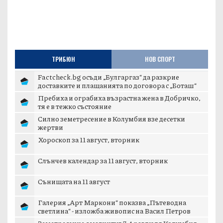
ТРИБЮН
НОВ СПОРТ
Factcheck.bg осъди „Булгаргаз“ да разкрие
доставките и плащанията по договора с „Боташ“
Пребиха и ограбиха възрастна жена в Добричко,
тя е в тежко състояние
Силно земетресение в Колумбия взе десетки
жертви
Хороскоп за 11 август, вторник
Слънчев календар за 11 август, вторник
Сънищата на 11 август
Галерия „Арт Маркони“ показва „Пътеводна
светлина“ - изложба живопис на Васил Петров
Земетресение с магнитуд 7,4 разлюля Колумбия,