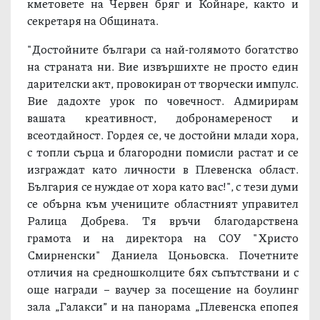
кметовете на Червен бряг и Койнаре, както и
секретаря на Общината.
"Достойните българи са най-голямото богатство
на страната ни. Вие извършихте не просто един
дарителски акт, провокиран от творчески импулс.
Вие дадохте урок по човечност. Адмирирам
вашата креативност, добронамереност и
всеотдайност. Гордея се, че достойни млади хора,
с топли сърца и благородни помисли растат и се
изграждат като личности в Плевенска област.
България се нуждае от хора като вас!", с тези думи
се обърна към учениците областният управител
Ралица Добрева. Тя връчи благодарствена
грамота и на директора на СОУ "Христо
Смирненски" Даниела Цоньовска. Почетните
отличия на средношколците бях съпътствани и с
още награди – ваучер за посещение на боулинг
зала „Галакси” и на панорама „Плевенска епопея