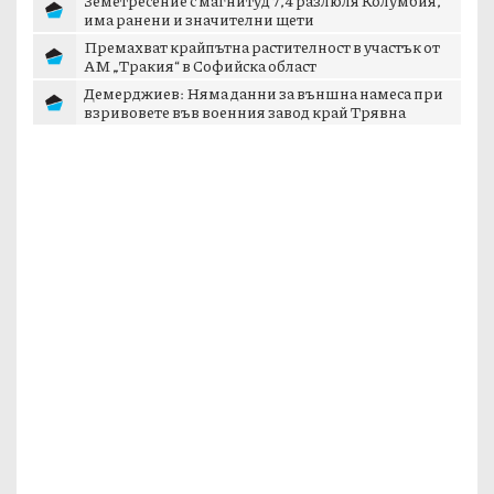
има ранени и значителни щети
Премахват крайпътна растителност в участък от
АМ „Тракия“ в Софийска област
Демерджиев: Няма данни за външна намеса при
взривовете във военния завод край Трявна