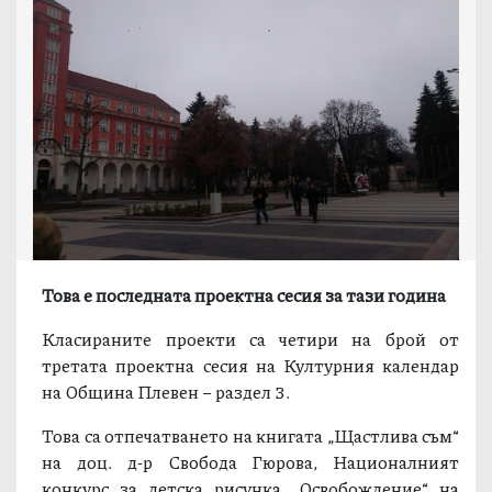
Това е последната проектна сесия за тази година
Класираните проекти са четири на брой от
третата проектна сесия на Културния календар
на Община Плевен – раздел 3.
Това са отпечатването на книгата „Щастлива съм“
на доц. д-р Свобода Гюрова, Националният
конкурс за детска рисунка „Освобождение“ на