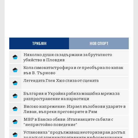
ТРИБЮН
НОВ СПОРТ
Няколко души са задържани за бруталното
убийство в Пловдив
Кола самокатастрофира и се преобърна по капак
във В. Търново
Легендата Глен Хюз слиза от сцената
България и Украйна рабиха мащабна мрежа за
разпространение на наркотици
Високо напрежение: Израел възобнови ударите в
Ливан, въпреки преговорите в Рим
МВР в Банско обяви: Италианците са били с
"непристойно поведение"
Установиха "продължаващ неоторизиран достъп
до част от административните информационни