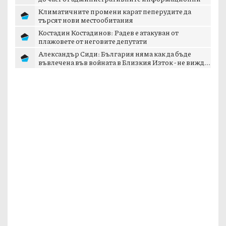
мре...
Климатичните промени карат пеперудите да
търсят нови местообитания
Костадин Костадинов: Радев е атакуван от
плажoвете от неговите депутати
Александър Сиди: България няма как да бъде
въвлечена във войната в Близкия Изток - не вижд...