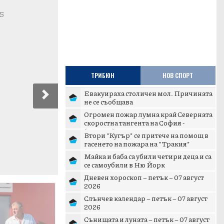
15
ТРИБЮН
НОВ СПОРТ
Евакуираха столичен мол. Причината
Next
не се съобщава
Огромен пожар лумна край Северната
скоростна тангента на София -
(ВИДЕО)
Втори "Кугър" се притече на помощ в
гасенето на пожара на "Тракия"
Майка и баба са убили четири деца и са
се самоубили в Ню Йорк
Дневен хороскоп – петък – 07 август
2026
Слънчев календар – петък – 07 август
2026
Сънищата и луната – петък – 07 август