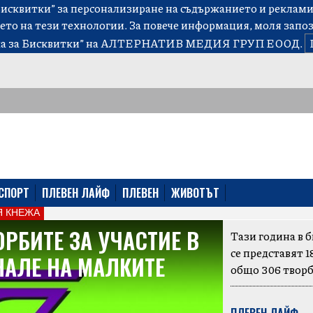
сквитки” за персонализиране на съдържанието и рекламит
ето на тези технологии. За повече информация, моля запо
а за Бисквитки”
на АЛТЕРНАТИВ МЕДИЯ ГРУП ЕООД.
СПОРТ
ПЛЕВЕН ЛАЙФ
ПЛЕВЕН
ЖИВОТЪТ
 КНЕЖА
ОРБИТЕ ЗА УЧАСТИЕ В
Тази година в 
се представят 1
АЛЕ НА МАЛКИТЕ
общо 306 твор