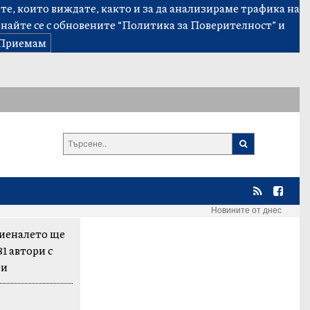
е, които виждате, както и за да анализираме трафика на
знайте се с обновените
“Политика за Поверителност”
и
Приемам
Новините от днес
биеналето ще
81 автори с
би