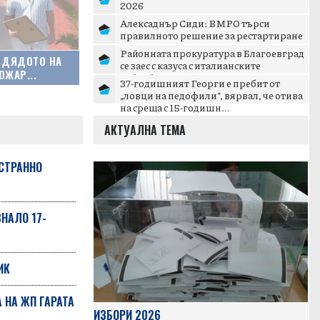
2026
Алексаднър Сиди: ВМРО търси
правилното решение за рестартиране
на патриотичното пространст...
Районната прокуратура в Благоевград
, ДЯДОТО НА
се заес с казуса с италианските
ОЖАР...
тийнейджъри в Банско
37-годишният Георги е пребит от
„ловци на педофили“, вярвал, че отива
на среща с 15-годишн...
АКТУАЛНА ТЕМА
СТРАННО
НАЛО 17-
ИК
 НА ЖП ГАРАТА
ИЗБОРИ 2026