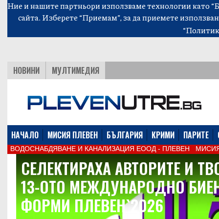
Ние и нашите партньори използваме технологии като “Би
сайта. Изберете “Приемам”, за да приемете използван
“Политик
НОВИНИ
МУЛТИМЕДИЯ
НАЧАЛО
МИСИЯ ПЛЕВЕН
БЪЛГАРИЯ
КРИМИ
ПАРИТЕ
ВОДОСНАБДЯВАНЕ И КАНАЛИЗАЦИЯ ЕООД - ПЛЕВЕН
МИСИЯ
СЕЛЕКТИРАХА АВТОРИТЕ И ТВ
13-ОТО МЕЖДУНАРОДНО БИЕН
ФОРМИ ПЛЕВЕН`2026