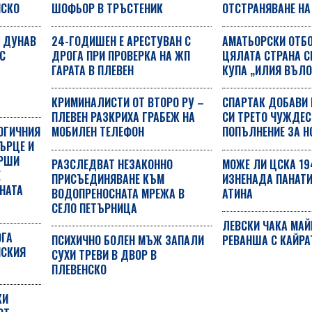
НСКО
ШОФЬОР В ТРЪСТЕНИК
ОТСТРАНЯВАНЕ НА
А ДУНАВ
24-ГОДИШЕН Е АРЕСТУВАН С
АМАТЬОРСКИ ОТБО
С
ДРОГА ПРИ ПРОВЕРКА НА ЖП
ЦЯЛАТА СТРАНА С
ГАРАТА В ПЛЕВЕН
КУПА „ИЛИЯ ВЪЛО
КРИМИНАЛИСТИ ОТ ВТОРО РУ –
СПАРТАК ДОБАВИ
ПЛЕВЕН РАЗКРИХА ГРАБЕЖ НА
СИ ТРЕТО ЧУЖДЕ
ОГИЧНИЯ
МОБИЛЕН ТЕЛЕФОН
ПОПЪЛНЕНИЕ ЗА Н
ЪРЦЕ И
ЪРШИ
РАЗСЛЕДВАТ НЕЗАКОННО
МОЖЕ ЛИ ЦСКА 19
Е
ПРИСЪЕДИНЯВАНЕ КЪМ
ИЗНЕНАДА ПАНАТИ
НАТА
ВОДОПРЕНОСНАТА МРЕЖА В
АТИНА
СЕЛО ПЕТЪРНИЦА
ЛЕВСКИ ЧАКА МАЙ
ОГА
ПСИХИЧНО БОЛЕН МЪЖ ЗАПАЛИ
РЕВАНША С КАЙРА
НСКИЯ
СУХИ ТРЕВИ В ДВОР В
ПЛЕВЕНСКО
КИ