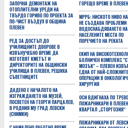
ЗАПОЧНА ДЕМОНТАЖ НА
ГОРЕЩО ВРЕМЕ В ПЛЕВЕ
ОТОПЛИТЕЛНИ УРЕДИ НА
ТВЪРДО ГОРИВО ПО ПРОЕКТА ЗА
МРРБ: НИСКОТО НИВО Н
ПО-ЧИСТ ВЪЗДУХ В ОБЩИНА
НЕ СЪЗДАВА ПРОБЛЕМИ 
ПЛЕВЕН
ВОДОСНАБДЯВАНЕТО НА
НАСЕЛЕНИТЕ МЕСТА ПО
РЕД ЗА ДОСТЪП ДО
ПОРЕЧИЕТО НА РЕКАТА
УЧИЛИЩНИТЕ ДВОРОВЕ В
ИЗВЪНУЧЕБНО ВРЕМЕ ДА
ЕКИП НА ВИСОКОТЕХНОЛ
ИЗГОТВЯТ КМЕТЪТ И
БОЛНИЧЕН КОМПЛЕКС "С
ДИРЕКТОРИТЕ НА ОБЩИНСКИ
МОЗЪК" – ПЛЕВЕН ИЗВ
УЧИЛИЩА В ПЛЕВЕН, РЕШИХА
ЕДНА ОТ НАЙ-СЛОЖНИТ
СЪВЕТНИЦИТЕ
ОПЕРАЦИИ В ОНКОЛОГИЧ
ХИРУРГИЯ
ДАДЕНО Е НАЧАЛОТО НА
ИЗГРАЖДАНЕТО НА МУЗЕЙ,
ОСИ ВДИГНАХА ПО ТРЕВ
ПОСВЕТЕН НА ГЕОРГИ ПАРЦАЛЕВ,
ПОЖАРНИКАРИ В ПЛЕВЕ
В РОДНИЯ МУ ГРАД ЛЕВСКИ
КВАРТАЛ „СТОРГОЗИЯ“
(СНИМКИ)
ПОЖАРНИКАРИ ОТ ЛЕВС
С НАМАЛЕНО РАБОТНО ВРЕМЕ