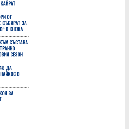
 КАЙРАТ
РИ ОТ
Е СЪБИРАТ ЗА
В“ В КНЕЖА
 КЪМ СЪСТАВА
СТРАННО
ОВИЯ СЕЗОН
48 ДА
НАЙКОС В
КОН ЗА
Т