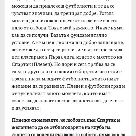
можеш и да привлечеш футболисти и те да се
чувстват значими, да тренират добре. Тогава
можеш да изискваш повече от играчите и като
цяло от отбора. Това е най-важното. Иначе няма
как да се получи. Базата е фундаментално
условие. А към нея, ако имаш и добро заплащане,
вече може да се търси развитие и да се преследва
цел класиране в Първа лига, където е мястото на
Спартак (Плевен). Но дори и сега трябва да се
гледа с друго око на нашия отбор, тъй като той е
трамплин за младите футболисти, които имат
желание да се развиват. Плевен е футболен град и
от тук излизат много момчета, които имат
качества да вървят нагоре, да достигнат до елита
и да успяват.
Понеже споменахте, че любовта към Спартак и
желанието да се отблагодарите на клуба на
сърцето са водещи във вашата работа, няма как да