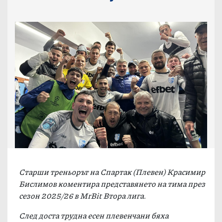
Старши треньорът на Спартак (Плевен) Красимир
Бислимов коментира представянето на тима през
сезон 2025/26 в MrBit Втора лига.
След доста трудна есен плевенчани бяха