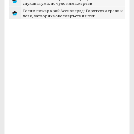
спукана гума, по чудо няма жертви
Голям пожар край Асеновград: Горят сухи треви и
лозя, затвориха околовръстния път