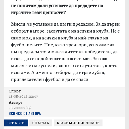
не попитам дали успявате да предадете на
играчите тези ценности?
Мисля, че успяваме да им ги предадем. За да върви
отборът нагоре, заслугата е на всички в клуба. Не е
само моя, а на всички в клуба и най-главно на
футболистите. Ние, като треньори, успяваме да
им предадем този манталитет на победители, да
искат да се подобряват във всеки мач. Затова
мисля, че сме успели, защото се случи това, което
искахме. А именно, отборът да играе хубав,
привлекателен футбол и да се спаси.
Спорт
28-05-2026, 22:47
Автор:
plevenutre.bg
ВСИЧКО ОТ АВТОРА
ЕТИКЕТИ
СПАРТАК
КРАСИМИР БИСЛИМОВ