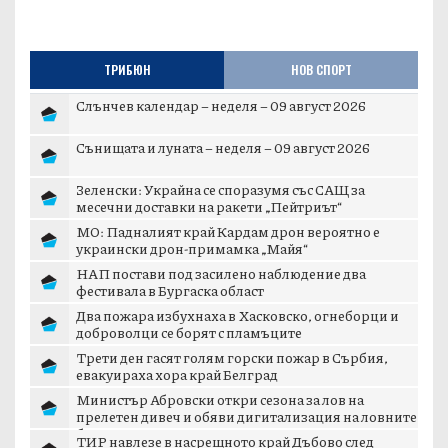
ТРИБЮН
НОВ СПОРТ
Слънчев календар – неделя – 09 август 2026
Сънищата и луната – неделя – 09 август 2026
Зеленски: Украйна се споразумя със САЩ за
месечни доставки на ракети „Пейтриът“
МО: Падналият край Кардам дрон вероятно е
украински дрон-примамка „Майя“
НАП постави под засилено наблюдение два
фестивала в Бургаска област
Два пожара избухнаха в Хасковско, огнеборци и
доброволци се борят с пламъците
Трети ден гасят голям горски пожар в Сърбия,
евакуираха хора край Белград
Министър Абровски откри сезона за лов на
прелетен дивеч и обяви дигитализация на ловните
б...
ТИР навлезе в насрещното край Дъбово след