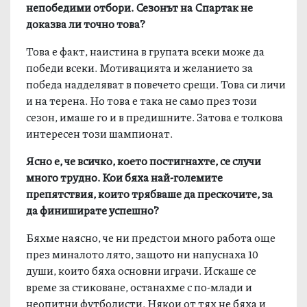
непобедими отбори. Сезонът на Спартак не
доказва ли точно това?
Това е факт, наистина в групата всеки може да
победи всеки. Мотивацията и желанието за
победа надделяват в повечето срещи. Това си личи
и на терена. Но това е така не само през този
сезон, имаше го и в предишните. Затова е толкова
интересен този шампионат.
Ясно е, че всичко, което постигнахте, се случи
много трудно. Кои бяха най-големите
препятствия, които трябваше да прескочите, за
да финиширате успешно?
Бяхме наясно, че ни предстои много работа още
през миналото лято, защото ни напуснаха 10
души, които бяха основни играчи. Искаше се
време за стиковане, останахме с по-млади и
неопитни футболисти. Някои от тях не бяха и