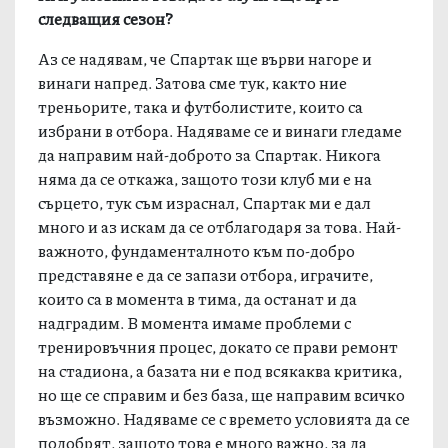
следващия сезон?
Аз се надявам, че Спартак ще върви нагоре и
винаги напред. Затова сме тук, както ние
треньорите, така и футболистите, които са
избрани в отбора. Надяваме се и винаги гледаме
да направим най-доброто за Спартак. Никога
няма да се откажа, защото този клуб ми е на
сърцето, тук съм израснал, Спартак ми е дал
много и аз искам да се отблагодаря за това. Най-
важното, фундаменталното към по-добро
представяне е да се запази отбора, играчите,
които са в момента в тима, да останат и да
надградим. В момента имаме проблеми с
тренировъчния процес, докато се прави ремонт
на стадиона, а базата ни е под всякаква критика,
но ще се справим и без база, ще направим всичко
възможно. Надяваме се с времето условията да се
подобрят, защото това е много важно, за да