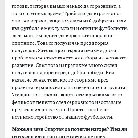
готови, тепърва имаше накъде да се развиват, а
това си отнема време. Трябваше да играят с по-
опитни играчи, защото за мен най-добрата сплав
във футбола е между млади и опитни футболисти,
за да могат младите да израстват покрай по-
опитните. Това се получи чак през втория
полусезон. Затова през първия имахме доста
проблеми със стиковането на отбора и с неговото
развитие. След това направихме много силен
полусезон с добри игри, с добри победи. Бих
казал, че за нас това, което сторихме през
пролетта, е равносилно на спечелване на групата.
Усещането е такова, защото възкръснахме като
феникс от пепелта след сериозното изоставане
през първия полусезон. Просто това беше
истинско геройство от нашите футболисти.
Може ли вече Спартак да потегли нагоре? Има ли
ги и условията това да се случи още през