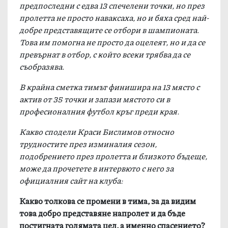
предпоследни с едва 13 спечелени точки, но през
пролетта не просто наваксаха, но и бяха сред най-
добре представящите се отбори в шампионата.
Това им помогна не просто да оцелеят, но и да се
превърнат в отбор, с който всеки трябва да се
съобразява.
В крайна сметка тимът финишира на 13 място с
актив от 35 точки и запази мястото си в
професионалния футбол кръг преди края.
Какво сподели Краси Бислимов относно
трудностите през изминалия сезон,
подобрението през пролетта и близкото бъдеще,
може да прочетете в интервюто с него за
официалния сайт на клуба:
Какво толкова се промени в тима, за да видим
това добро представяне напролет и да бъде
постигната голямата цел, а именно спасението?