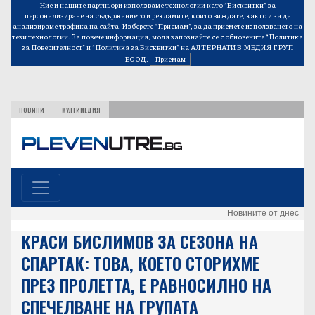
Ние и нашите партньори използваме технологии като “Бисквитки” за
персонализиране на съдържанието и рекламите, които виждате, както и за да
анализираме трафика на сайта. Изберете “Приемам”, за да приемете използването на
тези технологии. За повече информация, моля запознайте се с обновените
“Политика
за Поверителност”
и
“Политика за Бисквитки”
на АЛТЕРНАТИВ МЕДИЯ ГРУП
ЕООД.
Приемам
НОВИНИ
МУЛТИМЕДИЯ
Новините от днес
КРАСИ БИСЛИМОВ ЗА СЕЗОНА НА
СПАРТАК: ТОВА, КОЕТО СТОРИХМЕ
ПРЕЗ ПРОЛЕТТА, Е РАВНОСИЛНО НА
СПЕЧЕЛВАНЕ НА ГРУПАТА