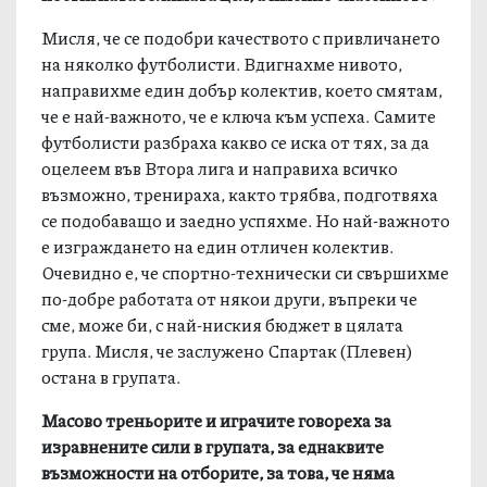
Мисля, че се подобри качеството с привличането
на няколко футболисти. Вдигнахме нивото,
направихме един добър колектив, което смятам,
че е най-важното, че е ключа към успеха. Самите
футболисти разбраха какво се иска от тях, за да
оцелеем във Втора лига и направиха всичко
възможно, тренираха, както трябва, подготвяха
се подобаващо и заедно успяхме. Но най-важното
е изграждането на един отличен колектив.
Очевидно е, че спортно-технически си свършихме
по-добре работата от някои други, въпреки че
сме, може би, с най-ниския бюджет в цялата
група. Мисля, че заслужено Спартак (Плевен)
остана в групата.
Масово треньорите и играчите говореха за
изравнените сили в групата, за еднаквите
възможности на отборите, за това, че няма